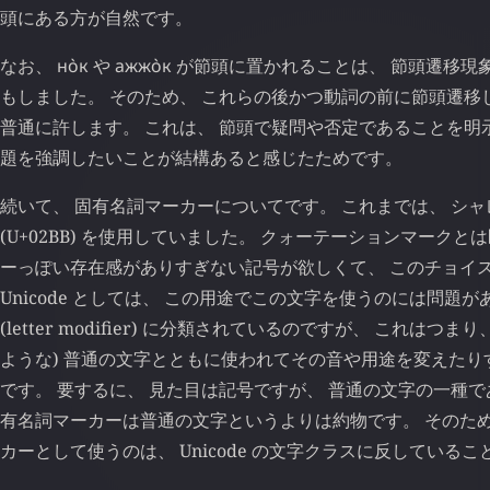
頭にある方が自然です。
なお、
но̀к
や
ажжо̀к
が節頭に置かれることは、 節頭遷移現
もしました。 そのため、 これらの後かつ動詞の前に節頭遷移
普通に許します。 これは、 節頭で疑問や否定であることを明
題を強調したいことが結構あると感じたためです。
続いて、 固有名詞マーカーについてです。 これまでは、 シャ
(U+02BB) を使用していました。 クォーテーションマーク
ーっぽい存在感がありすぎない記号が欲しくて、 このチョイス
Unicode としては、 この用途でこの文字を使うのには問題が
(letter modifier) に分類されているのですが、 これはつま
ような) 普通の文字とともに使われてその音や用途を変えた
です。 要するに、 見た目は記号ですが、 普通の文字の一種で
有名詞マーカーは普通の文字というよりは約物です。 そのため
カーとして使うのは、 Unicode の文字クラスに反している