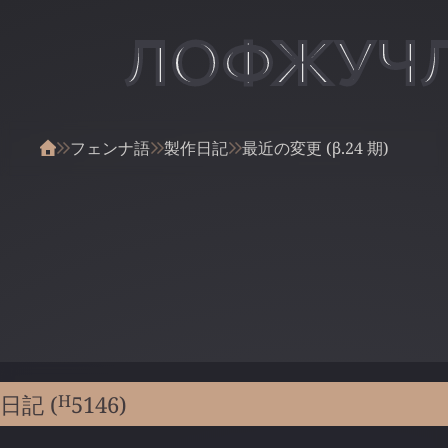
ЛОФЖУЧ
フェンナ語
製作日記
最近の変更 (β.24 期)
H
日記 (
5146
)