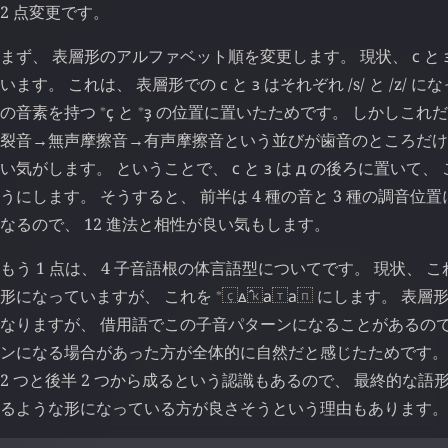
2 点変更です。
まず、 表層形のアルファベット順を変更します。 現状、
с
と
います。 これは、 表層形での
с
と
з
はそれぞれ /s/ と /z/
⁎
⁎
の音素を持つ
ҫ
と
ҙ
の位置に置いたためです。 しかしこれだ
裂音
無声摩擦音
有声摩擦音という並びが歯音のところだけ
→
→
い気がします。 ということで、
с
と
з
は
д
の後ろに置いて、 
うにします。 そうすると、 前半は 4 種の音と 3 種の調音位置
なるので、 12 進法と相性が良い気もします。
もう 1 点は、 4 子音語根の体言語型についてです。 現状、 
⁎
形になっていますが、 これを
ꙙ
ˆ
а
а
にします。 表層
ҫ
к
т
п
なりますが、 借用語でこの子音パターンになることがあるので
ンになる場合があった方が全体的に自然だと感じたためです。 
2 つと後半 2 つから成るという認識もあるので、 最終的な
るような形になっている方が良さそうという理由もあります。