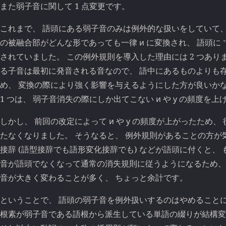
また弱子音に関して 1 点変更です。
これまで、 語頭にある弱子音のみは例外的な扱いをしていて、
⁎
の被融合部がどんな形であっても一律
и
に変換され、 語頭に
されていました。 この例外規則を導入した理由には 2 つありま
る子音は最初に発音される音なので、 語中にあるものよりも
め、 変換の際により強く影響を与えるようにした方が良いかな
1 つは、 弱子音消失の際にしか出てこない
и
や
у
の頻度を上
しかし、 前回の改定によって
и
や
у
の頻度が上がったため、 
たなくなりました。 そうなると、 例外規則があることの方が
接辞 (語型接辞でも語形変化接辞でも) などが語頭に付くと、
音が語頭でなくなって通常の消失規則に従うようになるため、
音が大きく変わることが多く、 ちょっと余計です。
ということで、 語頭の弱子音を例外扱いするのはやめることに
根素が弱子音である語根から派生している単語の綴りが結構変