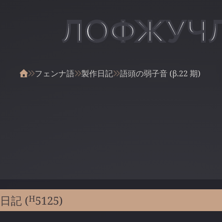
ЛОФЖУЧ
フェンナ語
製作日記
語頭の弱子音 (β.22 期)
H
日記 (
5125
)