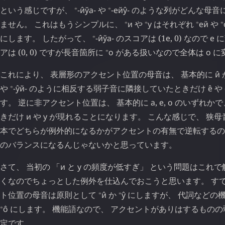
⁎
⁎
という感じですが、
-и̂ўа-
や
-ейу̂-
のような列がどんな母音
⁎
⁎
⁎
⁎
ません。 これはもうシンプルに、
и
や
у
はそれぞれ
ей
や
⁎
にします。 したがって、
-и̂ўа-
のスコアは (1
е
, 0) なので
е
に
⁎
アは (0, 0) ですが長音箇所に
о
がある扱いなので全体は
о
に
これにより、 表層形のアクセント位置の母音は、 基本的に
и̂
⁎
や
-у̂й-
のように相反する弱子音に隣接していたときだけ
е̂
や
す。 逆に非アクセント位置は、 基本的に
а
,
е
,
о
のいずれかで
きだけ
и
や
у
が現れることになります。 こんな感じで、 狭
本でどちらが例外的になるかがアクセントの有無で逆転するの
のバランスになるんじゃないかと思っています。
さて、 当初の 「
и
と
у
の頻度が低すぎ」 という問題はこれで
くなのでちょっとした例外を仕込んでおこうと思います。 すで
⁎
⁎
ト位置の母音は原則として
и̂
か
у̂
にしますが、 代詞などの
⁎
о̂
にします。 機能語なので、 アクセントがありはするもの
定です。