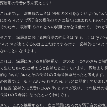
深層形の母音体系を変えます!
⁎
⁎
⁎
これまでは、 深層形の母音は (長短の区別をなくせば)
е
,
о
,
にある
и
と
у
は弱子音の脱落のときに新たに生まれたものと
そのため、 表層形での
и
と
у
の頻度はかなり低めで、 それが
⁎
⁎
そこで、 深層形における内容語の幹母音は
и̂
もしくは
у̂
だっ
⁎
⁎
⁎
⁎
и
と
у
が出てくるのはここだけとするので、 必然的に
и
と
ないことになります。
これは、 深層における音韻体系が、 次のようにそのさらに前
て生じたものだと考えると自然だと思っています。 深層より前
的な /a/, /i/, /u/ (とその長音) の 3 母音体系だったと考え
の位置では、 /i/ と /u/ がそれぞれ /e/ と /o/ に弱化して
ト位置 (必然的に長音) にのみ /iː/ と /uː/ が残り、 それ以外の場所では
長音) の 3 母音になったというわけです。
さて、 これを採用すると、 次に問題になるのが弱子音の変換