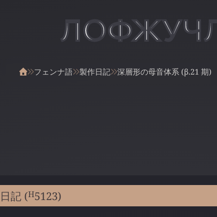
ЛОФЖУЧ
フェンナ語
製作日記
深層形の母音体系 (β.21 期)
H
日記 (
5123
)