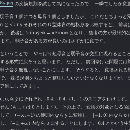
H
5093
の変換規則を試して気になったので、 一瞬でしたが変
弱子音 1 個につき母音 1 個としましたが、 これだとちょっと
п
と √
к
-
т
-
ў
それぞれの G 型体言の処格形を比較すると、 前者
⁎
が、 後者は
ке̂таўей
→
ке̂тпои
となり、 後者の方が最終的
ます。 弱子音がある方が長いのはさすがに変です。
ということで、 やっぱり短母音と弱子音が交互に現れるところ
する形式に戻そうと思います。 ただし、 前回挙げた問題には
弱子音を無視しないことにします。 そうすると、 変換される
で、 変換規則をちょっと整理しないといけなくなりますが、 
ア制にしてみます。
е
,
о
,
й
,
ў
にそれぞれ
0
.
4
,
0
.
4
,
1
,
1
のスコアを付けます
+
−
+
−
せん (もしくは 0 とします)。 その上で、 変換の対象とな
して、
,
1
の範囲内なら
у
に変換し、
1
,
0
内なら
о
(
−
∞
−
)
[
−
)
し、
1
,
内なら
и
にすることにします。 0.4 とかいう
(
+
+
∞
)