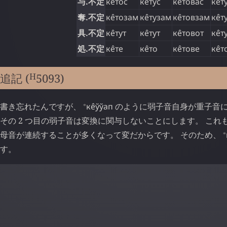
与.不定
ке̂тос
ке̂тус
ке̂товас
ке̂т
奪.不定
ке̂тозам
ке̂тузам
ке̂товзам
ке̂
具.不定
ке̂тут
ке̂тут
ке̂товот
ке̂т
処.不定
ке̂те
ке̂то
ке̂тове
ке̂т
H
追記 (
5093
)
⁎
書き忘れたんですが、
ке̂ўўап
のように弱子音自身が重子音
その 2 つ目の弱子音は変換に関与しないことにします。 こ
⁎
母音が連続することが多くなって変だからです。 そのため、
す。