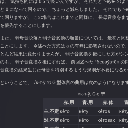
⁎
は、 気持ち的には 0.5 で良いんですが、 それだと
-eўе-
のよ
⁎
ど 0 になって困るので、 ちょっと減らしました。 それでも
-
て困りますが、 この場合はこれまでと同様に、 長母音側をま
を優先することにします。
また、 弱母音脱落と弱子音変換の順番については、 最初と同
ことにします。 今述べた方式は
а
の有無に影響されないので、
とんど結果は変わりませんが、 弱子音変換を後にした方がシン
⁎
のも、 弱子音変換を後にすれば、 前回述べた
беваўате̂п
の
音変換の結果生じた母音を特別するような規則が不要になるか
ということで、 √
к
-
т
-
ў
の G 型体言の曲用は次のようになりま
√
к
-
т
-
ў
, G-
е
型
赤.用
青.用
赤.体
青
主.不定
ке̂то
ке̂ту
ке̂тов
ке̂т
対.不定
ке̂то
ке̂то
ке̂товах
ке̂т