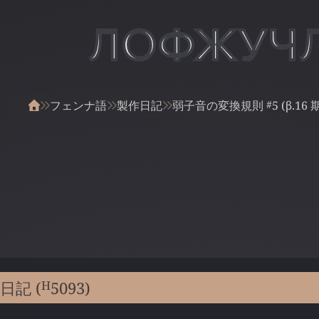
ЛОФЖУЧ
#
フェンナ語
製作日記
弱子音の変換規則
5
(β.16 
H
日記 (
5093
)