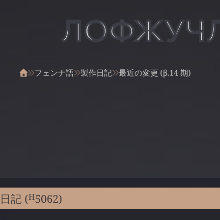
ЛОФЖУЧ
フェンナ語
製作日記
最近の変更 (β.14 期)
H
日記 (
5062
)