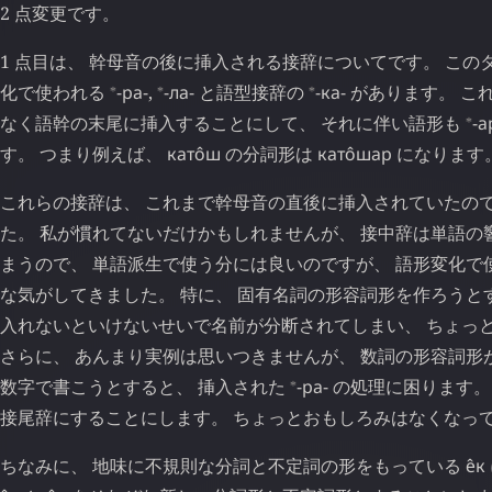
2 点変更です。
1 点目は、 幹母音の後に挿入される接辞についてです。 この
⁎
⁎
⁎
化で使われる
-ра-
,
-ла-
と語型接辞の
-ка-
があります。 こ
⁎
なく語幹の末尾に挿入することにして、 それに伴い語形も
-а
す。 つまり例えば、
като̂ш
の分詞形は
като̂шар
になります
これらの接辞は、 これまで幹母音の直後に挿入されていたので
た。 私が慣れてないだけかもしれませんが、 接中辞は単語の
まうので、 単語派生で使う分には良いのですが、 語形変化で
な気がしてきました。 特に、 固有名詞の形容詞形を作ろうと
入れないといけないせいで名前が分断されてしまい、 ちょっ
さらに、 あんまり実例は思いつきませんが、 数詞の形容詞形
⁎
数字で書こうとすると、 挿入された
-ра-
の処理に困ります。
接尾辞にすることにします。 ちょっとおもしろみはなくなっ
ちなみに、 地味に不規則な分詞と不定詞の形をもっている
е̂к