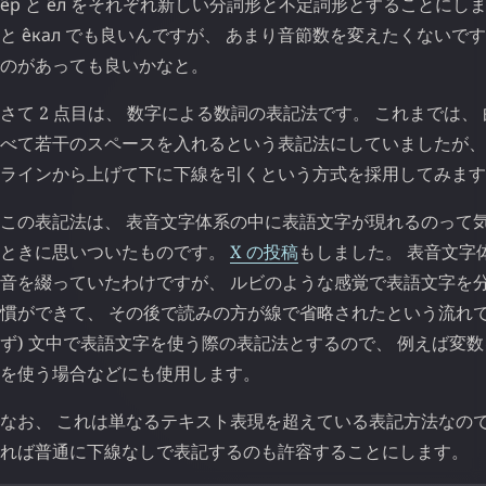
е̂р
と
е̂л
をそれぞれ新しい分詞形と不定詞形とすることにしま
と
е̂кал
でも良いんですが、 あまり音節数を変えたくないですし
のがあっても良いかなと。
さて 2 点目は、 数字による数詞の表記法です。 これまでは
べて若干のスペースを入れるという表記法にしていましたが、
ラインから上げて下に下線を引くという方式を採用してみます
この表記法は、 表音文字体系の中に表語文字が現れるのって
ときに思いついたものです。
X の投稿
もしました。 表音文字
音を綴っていたわけですが、 ルビのような感覚で表語文字を
慣ができて、 その後で読みの方が線で省略されたという流れです
ず) 文中で表語文字を使う際の表記法とするので、 例えば変
を使う場合などにも使用します。
なお、 これは単なるテキスト表現を超えている表記方法なので
れば普通に下線なしで表記するのも許容することにします。