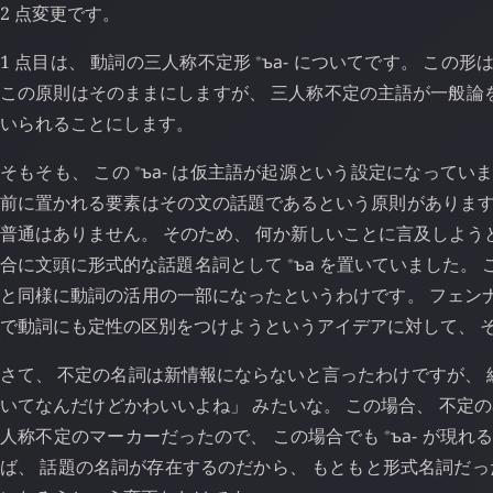
2 点変更です。
⁎
1 点目は、 動詞の三人称不定形
ъа-
についてです。 この形
この原則はそのままにしますが、 三人称不定の主語が一般論
いられることにします。
⁎
そもそも、 この
ъа-
は仮主語が起源という設定になっています
前に置かれる要素はその文の話題であるという原則があります
普通はありません。 そのため、 何か新しいことに言及しよう
⁎
合に文頭に形式的な話題名詞として
ъа
を置いていました。 
と同様に動詞の活用の一部になったというわけです。 フェン
で動詞にも定性の区別をつけようというアイデアに対して、 
さて、 不定の名詞は新情報にならないと言ったわけですが、 
いてなんだけどかわいいよね」 みたいな。 この場合、 不定
⁎
人称不定のマーカーだったので、 この場合でも
ъа-
が現れる
ば、 話題の名詞が存在するのだから、 もともと形式名詞だ