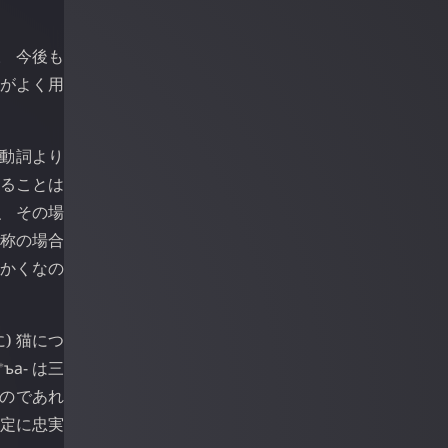
。 今後も
方がよく用
 動詞より
なることは
、 その場
人称の場合
っかくなの
) 猫につ
⁎
ъа-
は三
るのであれ
設定に忠実