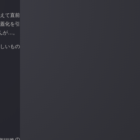
加えて直前
蓋化を引
んが
。
…
新しいもの
рашше
の