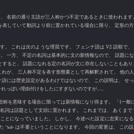
は、 名前の通り主語が三人称かつ不定であるときに使われます
を表していて動詞より前に置かれている場合に限り、 定形の
。 これは次のような理屈です。 フェンナ語は V2 語順で、
。 一方、 不定の名詞は基本的に文の新情報なので、 話題に
とすると、 話題になれる定の名詞が文に存在しないこともあり
これが、 三人称不定を表す形態素として再解釈されて、 他の
ナ語には歴史設定があるわけではないので、 この説明は、 せ
それっぽい理由付けをしたにすぎないのですが
。
…
総称を意味する場合に限っては新情報になり得ます。 「(一般に
の名詞は話題として文頭に置かれます。 これまでは、 あくまで
ことになっていました。 しかし、 今述べた設定に忠実にな
⁎
った
ъа-
は不要ということになります。 今回の変更は、 この