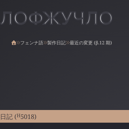
ЛОФЖУЧЛО
フェンナ語
製作日記
最近の変更 (β.12 期)
H
日記 (
5018
)