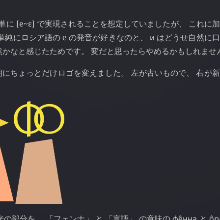
までは単に [e~ɛ] で実現されることを想定していましたが、 これに
単純にロシア語の е の発音が好きなのと、
и
はどうせ自然に口
かなと感じたためです。 変だと思ったらやめるかもしれませ
を期にちょっとだけロゴを変えました。 左が古いもので、 右が
の部分を、 「フェンナ」 と 「言語」 の意味の
фе̂нна
と
о̂