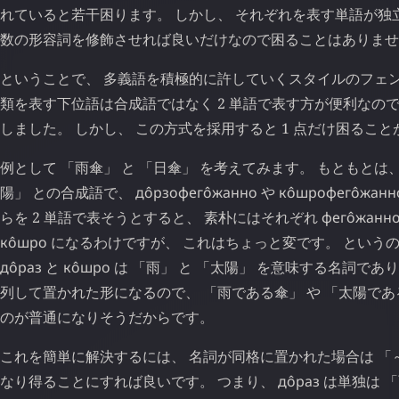
れていると若干困ります。 しかし、 それぞれを表す単語が独
数の形容詞を修飾させれば良いだけなので困ることはありませ
ということで、 多義語を積極的に許していくスタイルのフェン
類を表す下位語は合成語ではなく 2 単語で表す方が便利なの
しました。 しかし、 この方式を採用すると 1 点だけ困るこ
例として 「雨傘」 と 「日傘」 を考えてみます。 もともとは、
陽」 との合成語で、
до̂рзофего̂жанно
や
ко̂шрофего̂жанн
らを 2 単語で表そうとすると、 素朴にはそれぞれ
фего̂жанн
ко̂шро
になるわけですが、 これはちょっと変です。 というの
до̂раз
と
ко̂шро
は 「雨」 と 「太陽」 を意味する名詞であ
列して置かれた形になるので、 「雨である傘」 や 「太陽であ
のが普通になりそうだからです。
これを簡単に解決するには、 名詞が同格に置かれた場合は 「
なり得ることにすれば良いです。 つまり、
до̂раз
は単独は 「