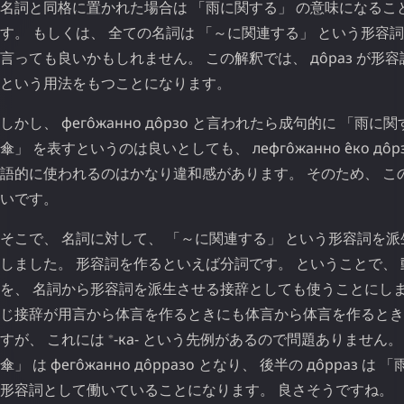
名詞と同格に置かれた場合は 「雨に関する」 の意味になるこ
す。 もしくは、 全ての名詞は 「～に関連する」 という形容
言っても良いかもしれません。 この解釈では、
до̂раз
が形容
という用法をもつことになります。
しかし、
фего̂жанно
до̂рзо
と言われたら成句的に 「雨に関す
傘」 を表すというのは良いとしても、
лефго̂жанно
е̂ко
до̂р
語的に使われるのはかなり違和感があります。 そのため、 こ
いです。
そこで、 名詞に対して、 「～に関連する」 という形容詞を
しました。 形容詞を作るといえば分詞です。 ということで、
を、 名詞から形容詞を派生させる接辞としても使うことにしま
じ接辞が用言から体言を作るときにも体言から体言を作るとき
⁎
すが、 これには
-ка-
という先例があるので問題ありません。 
傘」 は
фего̂жанно
до̂рразо
となり、 後半の
до̂рраз
は 「
形容詞として働いていることになります。 良さそうですね。