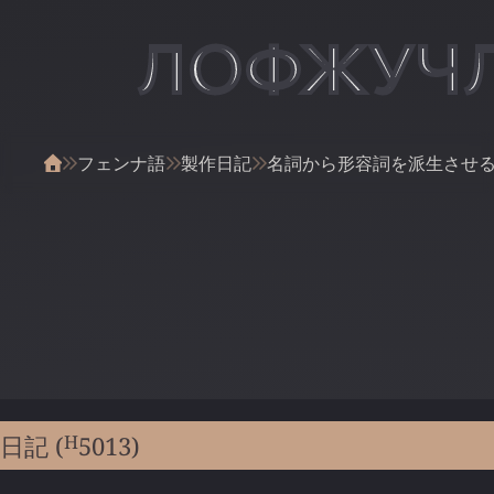
ЛОФЖУЧ
フェンナ語
製作日記
名詞から形容詞を派生させ
H
日記 (
5013
)