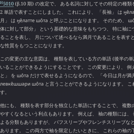
H
5010
(β.10 期) の改定で、 ある名詞に対してその特定の
2 単語で表すことにしました。 これにより、 「長袖」 は
ӈе̂л
月」 は
ӈе̂латте
шо̂та
と呼ぶことになります。 そのため、
шо
体に対して部分」 という基礎的な意味をもちつつ、 特に袖に
ることを表し、 月について述べるなら満月であることを表すと
な性質をもつことになります。
この変更の主な意図は、 種類を表している方の単語 (後半の単
いることができるようにすることです。 この変更により、 例
と」 を
шо̂та
だけで表せるようになるので、 「今日は月が満
левке̂шшари
шо̂та
と言うことができるようになります。 こ
す。
他にも、 種類を表す部分を独立した単語にすることで、 複数
やすくなるという利点もあります。 例えば、 袖の種類には、
よる分類もありますが、 パフスリーブやフレンチスリーブな
あります。 この両方で袖を限定したいときに、 これらの袖の