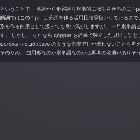
⁎
ということで、 名詞から形容詞を規則的に派生させるのに
-р
⁎
動詞ではこの
-ра-
は分詞を作る活用接頭辞扱いしているので
形を作る曲用として扱っても良い気がしますが、 一旦別単語
す。 しかし、 それなら
до̂рраз
を辞書で独立した見出し語と
фего̂жанно
до̂рразо
のような表現でしか現れないことを考え
そのため、 曲用形なのか別単語なのかは再考の余地がありそ