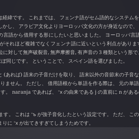
は経緯です。 これまでは、 フェンナ語がセム語的なシステム
しかし、 アラビア文化よりヨーロッパ文化の方が身近なので、
の言語から借用する形にしたいと思いました。 ヨーロッパ言語
構造がそれほど複雑でなくフェンナ語に近いという利点がありま
部位に対して無声破裂音, 無声摩擦音, 有声音の 3 種類という形で
ぼ同じです。 ということで、 スペイン語を選びました。
 (あれば) 語末の子音だけを取り、 語末以外の音節末の子音
 は取りません。 ただし、 借用語根から単語を作る際は、 元の単
⁎
naranja であれば、
х
の由来である j の直前に n があ
⁎
ます。 これは
ъ
が強子音化したという設定です。 ただ、 こ
⁎
まりに
х
が出てきすぎてしまうためです。