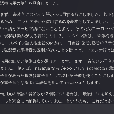
語根借用の規則を見直しました。
まず、 基本的にスペイン語から借用する形にしました。 以下
るため、 アラビア語から借用するのを基本としていました。 
い単語がアラビア語にないことも多く、 そのためヨーロッパ
に現状馴染みがある言語) の中で、 スペイン語は、 音節
に、 スペイン語の阻害音の体系は、 口蓋音, 歯音, 唇音の 3 
で破裂音と摩擦音の区別がないことを除けば、 フェンナ語とほ
借用の細かい規則は次の通りとします。 まず、 音節頭の子音と
ません。 例えば、 naranja なら √
н
-
р
-
х
として j の前の n
子音があった根素は重子音として現れる語型を使うことにします。 
が重子音となる D
型語型を用いて
не̂раххо
とします。
3
⁎
借用元の単語の音節数が 2 個以下の場合は、 最後に
х
を加え
ょっと完全には納得していません。 というのも、 これだとあ