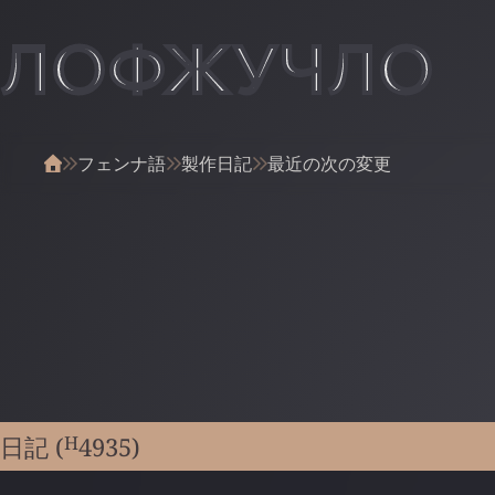
ЛОФЖУЧЛО
フェンナ語
製作日記
最近の次の変更
H
日記 (
4935
)