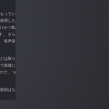
をもってい
 借用した
 (かつ私
す。 さら
、 有声音
などは取り
語で前後に
⁎
るので、
х
の規則はち