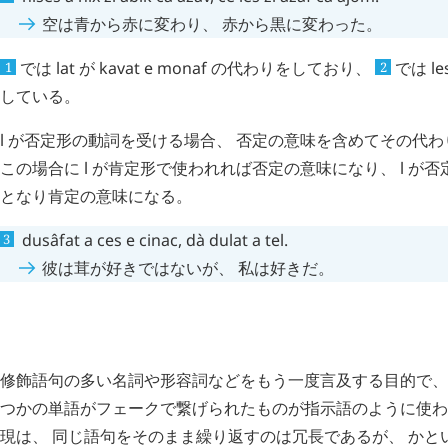
空は青から赤に変わり、 赤から黒に変わった。
では
lat
が
kavat
e
monaf
の代わりをしており、
では
le
1
2
している。
l
が否定形の動詞を受ける場合、 否定の意味を含めてその代わ
この場合に
l
が肯定形で使われれば否定の意味になり、
l
が否
となり肯定の意味になる。
dusâfat
a
ces
e
cinac
,
dà
dulat
a
tel
.
彼は茸が好きではないが、 私は好きだ。
合成語化
#SXG.
修飾語句の多い名詞や形容詞などをもう一度言及する目的で、
つかの単語がフェークで繋げられたものが指示語のように使わ
現は、 同じ語句をそのまま繰り返すのは冗長であるが、 かと