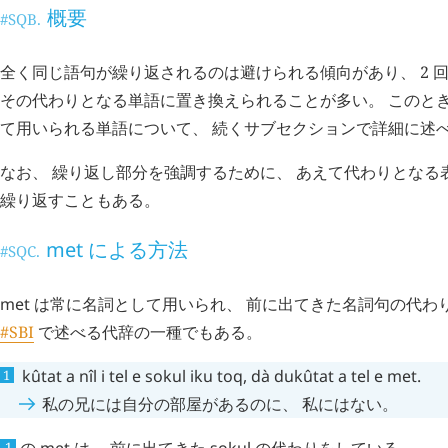
概要
#SQB.
全く同じ語句が繰り返されるのは避けられる傾向があり、 2 
その代わりとなる単語に置き換えられることが多い。 このと
て用いられる単語について、 続くサブセクションで詳細に述
なお、 繰り返し部分を強調するために、 あえて代わりとなる
繰り返すこともある。
met
による方法
#SQC.
met
は常に名詞として用いられ、 前に出てきた名詞句の代わ
#SBI
で述べる代辞の一種でもある。
kûtat
a
nîl
i
tel
e
sokul
iku
toq
,
dà
dukûtat
a
tel
e
met
.
私の兄には自分の部屋があるのに、 私にはない。
の
met
は、 前に出てきた
sokul
の代わりをしている。
1