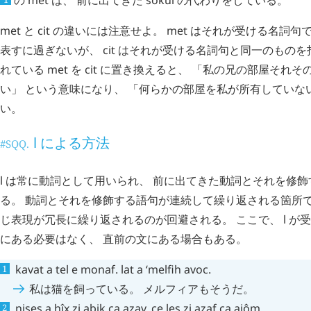
met
と
cit
の違いには注意せよ。
met
はそれが受ける名詞句で
表すに過ぎないが、
cit
はそれが受ける名詞句と同一のものを
れている
met
を
cit
に置き換えると、 「私の兄の部屋それそ
い」 という意味になり、 「何らかの部屋を私が所有していな
い。
l
による方法
#SQQ.
l
は常に動詞として用いられ、 前に出てきた動詞とそれを修飾
る。 動詞とそれを修飾する語句が連続して繰り返される箇所
じ表現が冗長に繰り返されるのが回避される。 ここで、
l
が受
にある必要はなく、 直前の文にある場合もある。
kavat
a
tel
e
monaf
.
lat
a
ʻmelfih
avoc
.
私は猫を飼っている。 メルフィアもそうだ。
nises
a
hîx
zi
abik
ca
azav
,
ce
les
zi
azaf
ca
ajôm
.