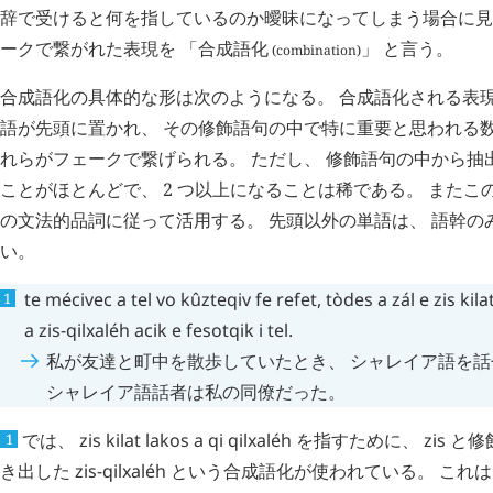
辞で受けると何を指しているのか曖昧になってしまう場合に見
ークで繋がれた表現を 「
合成語化
」 と言う。
(combination)
合成語化の具体的な形は次のようになる。 合成語化される表
語が先頭に置かれ、 その修飾語句の中で特に重要と思われる数
れらがフェークで繋げられる。 ただし、 修飾語句の中から抽出
ことがほとんどで、 2 つ以上になることは稀である。 またこ
の文法的品詞に従って活用する。 先頭以外の単語は、 語幹の
い。
te
mécivec
a
tel
vo
kûzteqiv
fe
refet
,
tòdes
a
zál
e
zis
kila
a
zis-qilxaléh
acik
e
fesotqik
i
tel
.
私が友達と町中を散歩していたとき、 シャレイア語を話
シャレイア語話者は私の同僚だった。
では、
zis
kilat
lakos
a
qi
qilxaléh
を指すために、
zis
と修
1
き出した
zis-qilxaléh
という合成語化が使われている。 これは