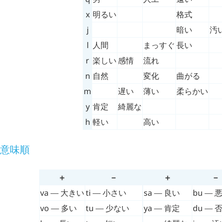
x
明るい
格式
j
暗い
汚
l
人間
まっすぐ
長い
r
楽しい
感情
流れ
n
自然
変化
曲がる
m
遅い
薄い
柔らかい
y
肯定
綺麗な
h
軽い
高い
意味順
＋
－
＋
－
va
— 大きい
ti
— 小さい
sa
— 良い
bu
— 
vo
— 多い
tu
— 少ない
ya
— 肯定
du
— 