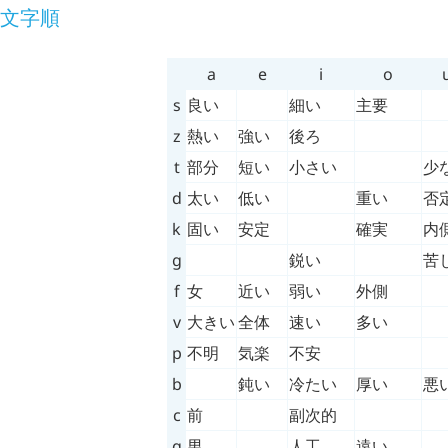
文字順
a
e
i
o
s
良い
細い
主要
z
熱い
強い
後ろ
t
部分
短い
小さい
少
d
太い
低い
重い
否
k
固い
安定
確実
内
g
鋭い
苦
f
女
近い
弱い
外側
v
大きい
全体
速い
多い
p
不明
気楽
不安
b
鈍い
冷たい
厚い
悪
c
前
副次的
q
男
人工
遠い