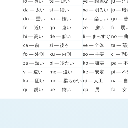
lo
— 長い
te
— 短い
ye
— 綺麗な
ju
— 汚
da
— 太い
si
— 細い
xa
— 明るい
jo
— 暗
do
— 重い
ha
— 軽い
ra
— 楽しい
gu
— 
fe
— 近い
qo
— 遠い
ze
— 強い
fi
— 弱
hi
— 高い
de
— 低い
li
— まっすぐ
no
— 
ca
— 前
zi
— 後ろ
ve
— 全体
ta
— 部
fo
— 外側
ku
— 内側
so
— 主要
ci
— 副
za
— 熱い
bi
— 冷たい
ko
— 確実
pa
— 
vi
— 速い
me
— 遅い
ke
— 安定
pi
— 不
ka
— 固い
mo
— 柔らかい
qi
— 人工
na
— 
gi
— 鋭い
be
— 鈍い
qa
— 男
fa
— 女