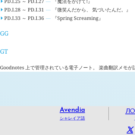
PD.I.25 ～ PD.I.27
『魔法をかけて!』
PD.I.28 ～ PD.I.31
『微笑んだから、 気づいたんだ。』
PD.I.33 ～ PD.I.36
『Spring Screaming』
GG
GT
Goodnotes 上で管理されている電子ノート。 楽曲翻訳メ
Л
Avendia
シャレイア語