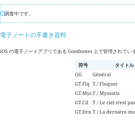
調査中です。
電子ノートの手書き資料
iOS の電子ノートアプリである Goodnotes 上で管理されて
符号
タイトル
GG
Général
GT.Flq
T / Fluquor
GT.Mys
T / Myosotis
GT.Cil
T / Le ciel n’est p
GT.Drn
T / La dernière m
詳細