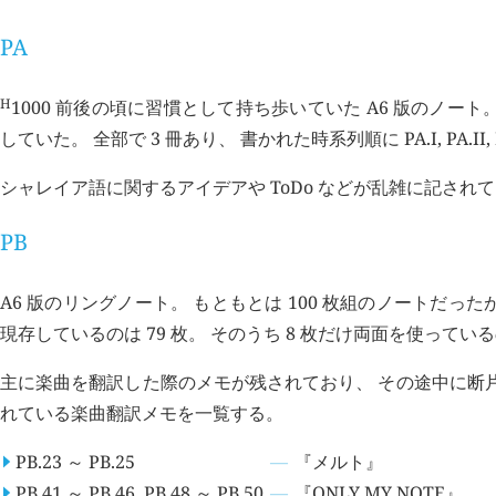
PA
H
1000
前後の頃に習慣として持ち歩いていた A6 版のノー
していた。 全部で 3 冊あり、 書かれた時系列順に PA.I, PA.II,
シャレイア語に関するアイデアや ToDo などが乱雑に記され
PB
A6 版のリングノート。 もともとは 100 枚組のノートだ
現存しているのは 79 枚。 そのうち 8 枚だけ両面を使っている
主に楽曲を翻訳した際のメモが残されており、 その途中に断
れている楽曲翻訳メモを一覧する。
PB.23 ～ PB.25
『メルト』
PB.41 ～ PB.46, PB.48 ～ PB.50
『ONLY MY NOTE』