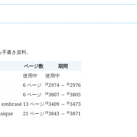
いる手書き資料。
ページ数
期間
使用中
使用中
H
H
6 ページ
2974
～
2976
H
H
6 ページ
3807
～
3805
H
H
as embrasé
13 ページ
3409
～
3473
H
H
usique
21 ページ
3843
～
3871