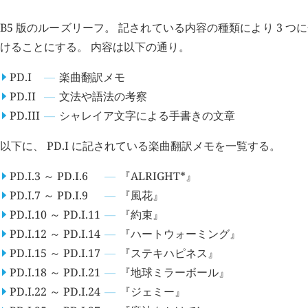
B5 版のルーズリーフ。 記されている内容の種類により 3 つに分けら
けることにする。 内容は以下の通り。
PD.I
楽曲翻訳メモ
PD.II
文法や語法の考察
PD.III
シャレイア文字による手書きの文章
以下に、 PD.I に記されている楽曲翻訳メモを一覧する。
PD.I.3 ～ PD.I.6
『ALRIGHT*』
PD.I.7 ～ PD.I.9
『風花』
PD.I.10 ～ PD.I.11
『約束』
PD.I.12 ～ PD.I.14
『ハートウォーミング』
PD.I.15 ～ PD.I.17
『ステキハピネス』
PD.I.18 ～ PD.I.21
『地球ミラーボール』
PD.I.22 ～ PD.I.24
『ジェミー』