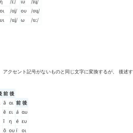
η
/iː/
ιυ
/iu̯/
οι
/oi̯/
ου
/ou̯/
υι
/ui̯/
ω
/uː/
、 アクセント記号がないものと同じ文字に変換するが、 後述
後
前
後
α
â
αι
前
後
ê
ει
á
αυ
î
η
é
ευ
ο
ô
ου
í
οι