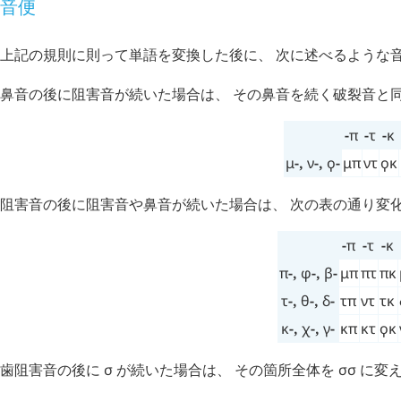
音便
上記の規則に則って単語を変換した後に、 次に述べるような
鼻音の後に阻害音が続いた場合は、 その鼻音を続く破裂音と同
-
π
-
τ
-
κ
μ
-,
ν
-,
ϙ
-
μπ
ντ
ϙκ
阻害音の後に阻害音や鼻音が続いた場合は、 次の表の通り変
-
π
-
τ
-
κ
π
-,
φ
-,
β
-
μπ
πτ
πκ
τ
-,
θ
-,
δ
-
τπ
ντ
τκ
κ
-,
χ
-,
γ
-
κπ
κτ
ϙκ
歯阻害音の後に
σ
が続いた場合は、 その箇所全体を
σσ
に変