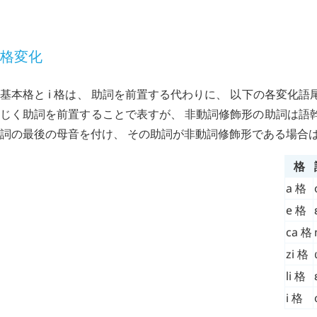
文法
格変化
基本格と
i
格は、 助詞を前置する代わりに、 以下の各変化語
じく助詞を前置することで表すが、 非動詞修飾形の助詞は語
詞の最後の母音を付け、 その助詞が非動詞修飾形である場合
格
a
格
e
格
ca
格
zi
格
li
格
i
格