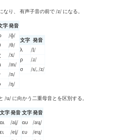
になり、 有声子音の前で /z/ になる。
文字
発音
φ
/ɸ/
文字
発音
θ
/θ/
λ
/l/
χ
/x/
ρ
/ɹ/
μ
/m/
σ
/s/, /z/
ν
/n/
ϙ
/ŋ/
と /u/ に向かう二重母音とを区別する。
文字
発音
文字
発音
αι
/ai̯/
αυ
/au̯/
ει
/ei̯/
ευ
/eu̯/