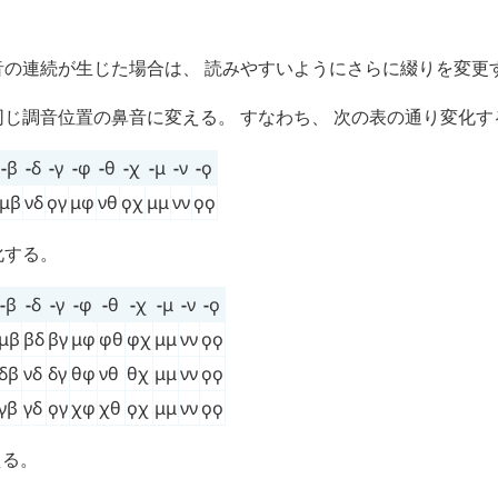
音の連続が生じた場合は、 読みやすいようにさらに綴りを変更
じ調音位置の鼻音に変える。 すなわち、 次の表の通り変化す
-
β
-
δ
-
γ
-
φ
-
θ
-
χ
-
μ
-
ν
-
ϙ
μβ
νδ
ϙγ
μφ
νθ
ϙχ
μμ
νν
ϙϙ
化する。
-
β
-
δ
-
γ
-
φ
-
θ
-
χ
-
μ
-
ν
-
ϙ
μβ
βδ
βγ
μφ
φθ
φχ
μμ
νν
ϙϙ
δβ
νδ
δγ
θφ
νθ
θχ
μμ
νν
ϙϙ
γβ
γδ
ϙγ
χφ
χθ
ϙχ
μμ
νν
ϙϙ
える。