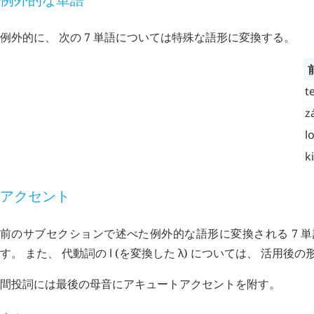
例外的に、 次の 7 単語については特殊な語形に変換する。
te
z
l
k
アクセント
前のサブセクションで述べた例外的な語形に変換される 7 
す。 また、 代動詞の
l
(を変換した
λ
) については、 活用後
間投詞には最後の母音にアキュートアクセントを附す。