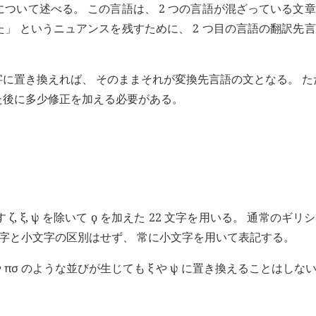
ついて述べる。 この言語は、 2 つの言語が混ざっている文
」 というニュアンスを残すために、 2 つ目の言語の翻訳先
に置き換えれば、 そのままそれが変換先言語の文となる。 た
た後に多少修正を加える必要がある。
ξ, ψ を除いて ϙ を加えた 22 文字を用いる。 通常のギリ
 大文字と小文字の区別はせず、 常に小文字を用いて表記する。
や
πσ
のような並びが生じても ξ や ψ に置き換えることはしな