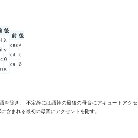
前
後
前
後
l
λ
ces
∅
ál
v
cit
τ
oc
θ
cal
δ
in
κ
単語を除き、 不定辞には語幹の最後の母音にアキュートアク
の形に含まれる最初の母音にアクセントを附す。