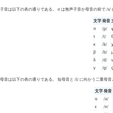
子音は以下の表の通りである。
σ
は無声子音か母音の前で /s/ 
文字
発音
π
/p/
τ
/t/
κ
/k/
β
/b/
δ
/d/
γ
/ɡ/
母音は以下の表の通りである。 短母音と /i/ に向かう二重母音
文字
発音
α
/a/
ε
/e/