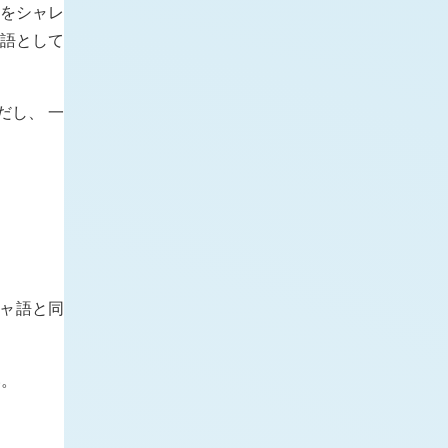
章をシャレ
言語として
だし、 一
シャ語と同
い。