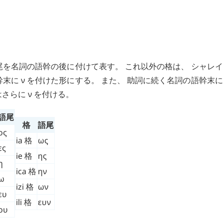
尾を名詞の語幹の後に付けて表す。 これ以外の格は、 シャレ
幹末に
ν
を付けた形にする。 また、 助詞に続く名詞の語幹末
はさらに
ν
を付ける。
語尾
格
語尾
ος
ia
格
ως
ες
ie
格
ης
η
ica
格
ην
ω
izi
格
ων
ευ
ili
格
ευν
ου