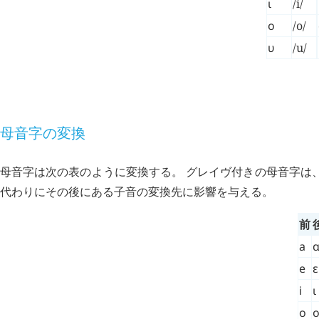
ι
/i/
ο
/o/
υ
/u/
単語
母音字の変換
母音字は次の表のように変換する。 グレイヴ付きの母音字は
代わりにその後にある子音の変換先に影響を与える。
前
a
e
ε
i
ι
o