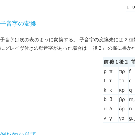
u
子音字の変換
子音字は次の表のように変換する。 子音字の変換先には 2 種
にグレイヴ付きの母音字があった場合は 「後 2」 の欄に書か
前
後 1
後 2
p
π
πρ
f
t
τ
τρ
c
k
κ
κρ
q
b
β
βρ
m
d
δ
δρ
n
v
γ
γρ
g
,
例外的な単語