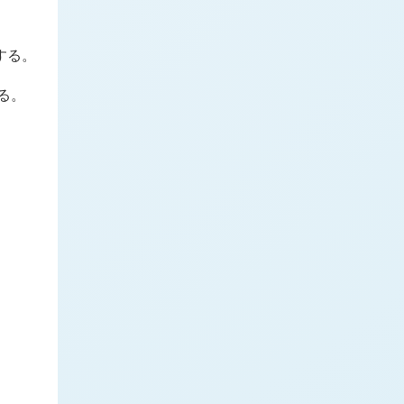
する。
る。