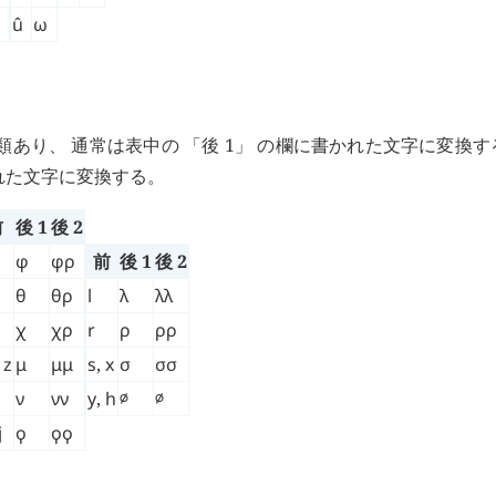
υ
û
ω
類あり、 通常は表中の 「後 1」 の欄に書かれた文字に変換す
れた文字に変換する。
前
後 1
後 2
φ
φρ
前
後 1
後 2
θ
θρ
l
λ
λλ
χ
χρ
r
ρ
ρρ
,
z
μ
μμ
s
,
x
σ
σσ
ν
νν
y
,
h
∅
∅
j
ϙ
ϙϙ