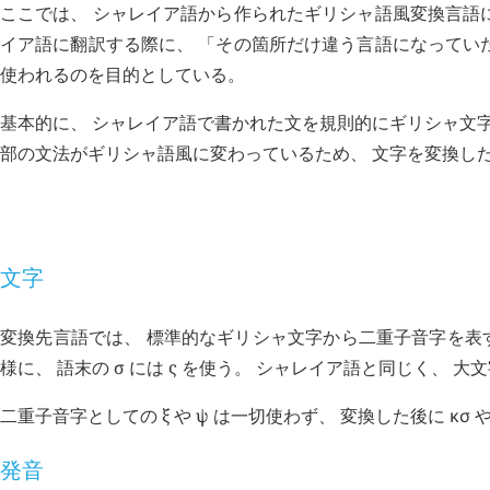
ここでは、 シャレイア語から作られたギリシャ語風変換言語に
イア語に翻訳する際に、 「その箇所だけ違う言語になっていた
使われるのを目的としている。
基本的に、 シャレイア語で書かれた文を規則的にギリシャ文字
部の文法がギリシャ語風に変わっているため、 文字を変換し
文字と発音
文字
変換先言語では、 標準的なギリシャ文字から二重子音字を表す ζ, 
様に、 語末の σ には ς を使う。 シャレイア語と同じく、
二重子音字としての ξ や ψ は一切使わず、 変換した後に
κσ
発音