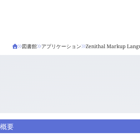
ΤΑ ΖΙΦΙΛΟΥ
ΒΙΒΛΙΑ
図書館
アプリケーション
Zenithal Markup Lang
概要