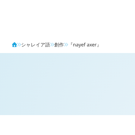
Avendia
シャレイア語
創作
『
nayef
axer
』
概要