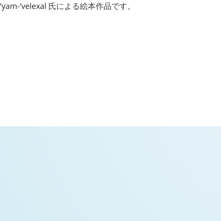
ʻyam-ʻvelexal
氏による絵本作品です。
本文