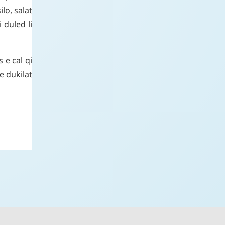
silo
,
salat
i
duled
li
s
e
cal
qi
fe
dukilat