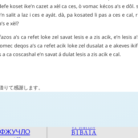
defe
koset
ike’n
cazet
a
xèl
ca
ces
,
ò
vomac
kécos
a’s
e
dôl
.
’n
salit
a
laz
i
ces
e
ayát
.
dà
,
pa
kosated
li
pas
a
ces
e
cal
,
r
a’s
e
xèl
?
fazos
a’s
ca
refet
loke
zel
savat
lesis
e
a
zis
acik
,
e’n
lesis
a’
vomec
deqos
a’s
ca
refet
acik
loke
zel
dusalat
a
e
akeves
iki
s
a
ca
coscashal
e’n
savat
á
dulat
lesis
a
zis
acik
e
cal
.
を借りて感謝します。
ΤΑ ΖΙΦΙΛΟΥ
ОФЖУЧЛО
ΒΙΒΛΙΑ