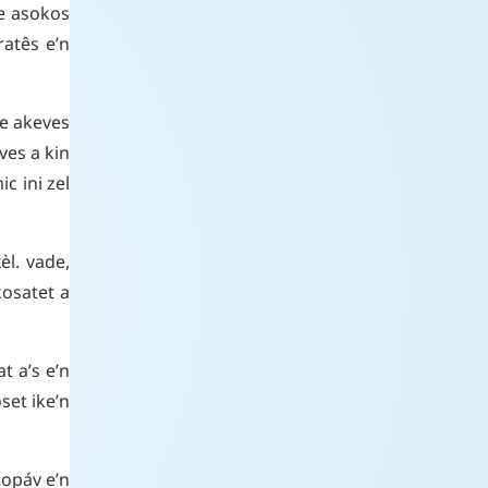
e
asokos
ratês
e’n
e
akeves
ves
a
kin
ic
ini
zel
xèl
.
vade
,
kosatet
a
at
a’s
e’n
set
ike’n
opáv
e’n