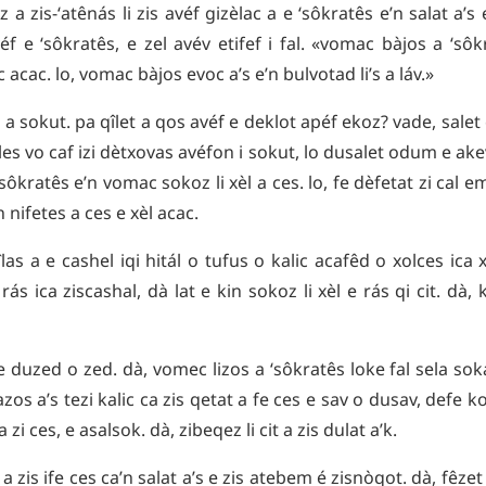
ez
a
zis-ʻatênás
li
zis
avéf
gizèlac
a
e
ʻsôkratês
e’n
salat
a’s
éf
e
ʻsôkratês
,
e
zel
avév
etifef
i
fal
.
«
vomac
bàjos
a
ʻsôk
c
acac
.
lo
,
vomac
bàjos
evoc
a’s
e’n
bulvotad
li’s
a
láv
.»
e
a
sokut
.
pa
qîlet
a
qos
avéf
e
deklot
apéf
ekoz
?
vade
,
salet
les
vo
caf
izi
dètxovas
avéfon
i
sokut
,
lo
dusalet
odum
e
ake
ʻsôkratês
e’n
vomac
sokoz
li
xèl
a
ces
.
lo
,
fe
dèfetat
zi
cal
em
n
nifetes
a
ces
e
xèl
acac
.
îlas
a
e
cashel
iqi
hitál
o
tufus
o
kalic
acafêd
o
xolces
ica
rás
ica
ziscashal
,
dà
lat
e
kin
sokoz
li
xèl
e
rás
qi
cit
.
dà
,
e
duzed
o
zed
.
dà
,
vomec
lizos
a
ʻsôkratês
loke
fal
sela
sok
azos
a’s
tezi
kalic
ca
zis
qetat
a
fe
ces
e
sav
o
dusav
,
defe
ko
a
zi
ces
,
e
asalsok
.
dà
,
zibeqez
li
cit
a
zis
dulat
a’k
.
a
zis
ife
ces
ca’n
salat
a’s
e
zis
atebem
é
zisnòqot
.
dà
,
fêzet