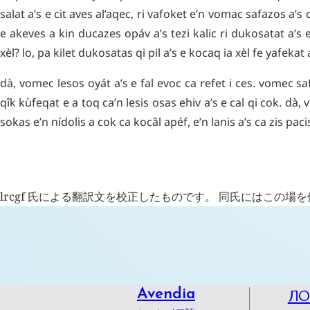
salat
a’s
e
cit
aves
al’aqec
,
ri
vafoket
e’n
vomac
safazos
a’s
e
akeves
a
kin
ducazes
opáv
a’s
tezi
kalic
ri
dukosatat
a’s
e
xèl
?
lo
,
pa
kilet
dukosatas
qi
pil
a’s
e
kocaq
ia
xèl
fe
yafekat
dà
,
vomec
lesos
oyát
a’s
e
fal
evoc
ca
refet
i
ces
.
vomec
sa
qîk
kùfeqat
e
a
toq
ca’n
lesis
osas
ehiv
a’s
e
cal
qi
cok
.
dà
,
sokas
e’n
nídolis
a
cok
ca
kocâl
apéf
,
e’n
lanis
a’s
ca
zis
paci
概要
lrcgf 氏による翻訳文を校正したものです。 同氏にはこの場
Л
Avendia