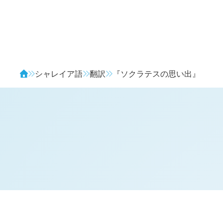
Avendia
シャレイア語
翻訳
『ソクラテスの思い出』
翻訳文