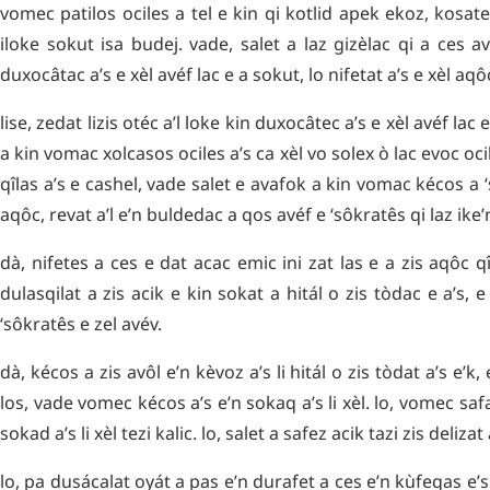
vomec
patilos
ociles
a
tel
e
kin
qi
kotlid
apek
ekoz
,
kosat
iloke
sokut
isa
budej
.
vade
,
salet
a
laz
gizèlac
qi
a
ces
av
duxocâtac
a’s
e
xèl
avéf
lac
e
a
sokut
,
lo
nifetat
a’s
e
xèl
aqô
lise
,
zedat
lizis
otéc
a’l
loke
kin
duxocâtec
a’s
e
xèl
avéf
lac
a
kin
vomac
xolcasos
ociles
a’s
ca
xèl
vo
solex
ò
lac
evoc
oci
qîlas
a’s
e
cashel
,
vade
salet
e
avafok
a
kin
vomac
kécos
a
aqôc
,
revat
a’l
e’n
buldedac
a
qos
avéf
e
ʻsôkratês
qi
laz
ike’
dà
,
nifetes
a
ces
e
dat
acac
emic
ini
zat
las
e
a
zis
aqôc
q
dulasqilat
a
zis
acik
e
kin
sokat
a
hitál
o
zis
tòdac
e
a’s
,
e
ʻsôkratês
e
zel
avév
.
dà
,
kécos
a
zis
avôl
e’n
kèvoz
a’s
li
hitál
o
zis
tòdat
a’s
e’k
,
los
,
vade
vomec
kécos
a’s
e’n
sokaq
a’s
li
xèl
.
lo
,
vomec
saf
sokad
a’s
li
xèl
tezi
kalic
.
lo
,
salet
a
safez
acik
tazi
zis
delizat
lo
,
pa
dusácalat
oyát
a
pas
e’n
durafet
a
ces
e’n
kùfeqas
e’s