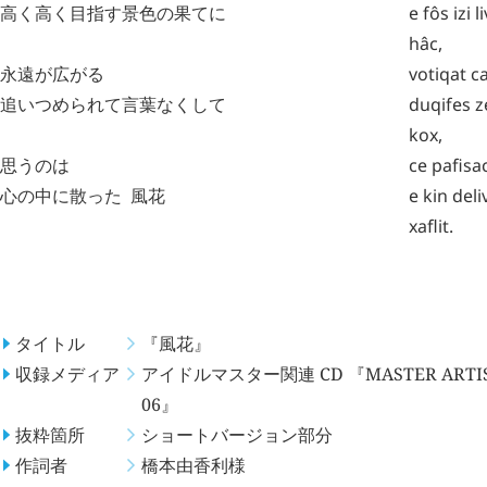
高く高く目指す景色の果てに
e
fôs
izi
l
hâc
,
永遠が広がる
votiqat
c
追いつめられて言葉なくして
duqifes
z
kox
,
思うのは
ce
pafisa
心の中に散った
風花
e
kin
deli
xaflit
.
概要
タイトル
『風花』
収録メディア
アイドルマスター関連 CD 『MASTER ARTIST
06』
抜粋箇所
ショートバージョン部分
作詞者
橋本由香利
様