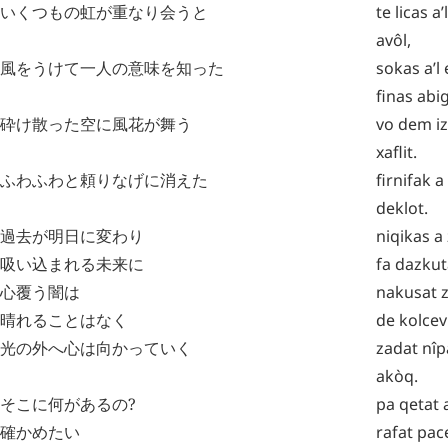
いくつもの虹が重なり会うと
te
licas
a’l
avôl
,
風をうけて一人の意味を知った
sokas
a’l
finas
abig
砕け散った空に風花が舞う
vo
dem
iz
xaflit
.
ふわふわと頼りなげに消えた
firnifak
a
deklot
.
過去が明日に変わり
niqikas
a
吸い込まれる未来に
fa
dazkut
心覆う闇は
nakusat
z
晴れることはなく
de
kolcev
光の外へ心は向かっていく
zadat
nîp
akòq
.
そこに何があるの?
pa
qetat
確かめたい
rafat
pac