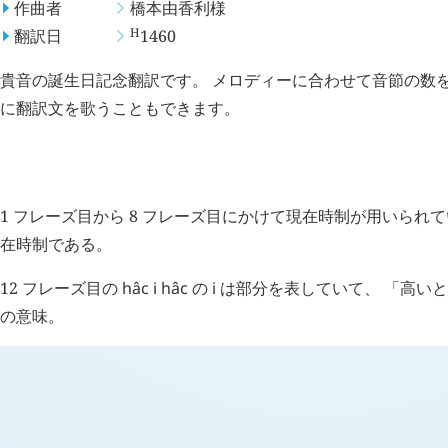
作曲者
橋本由香利
様
H
翻訳日
1460
貴音の誕生日記念翻訳です。 メロディーに合わせて音節の数を
に翻訳文を歌うこともできます。
考察点
1 フレーズ目から 8 フレーズ目にかけて現在時制が用いられ
在時制である。
12 フレーズ目の
hâc
i
hâc
の
i
は部分を表していて、 「高い
の意味。