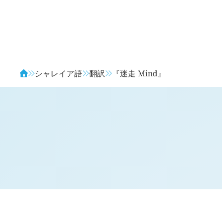
Avendia
シャレイア語
翻訳
『迷走 Mind』
対訳