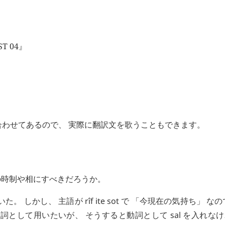
T 04』
合わせてあるので、 実際に翻訳文を歌うこともできます。
他の時制や相にすべきだろうか。
た。 しかし、 主語が
rîf
ite
sot
で 「今現在の気持ち」 なの
容詞として用いたいが、 そうすると動詞として
sal
を入れなけ