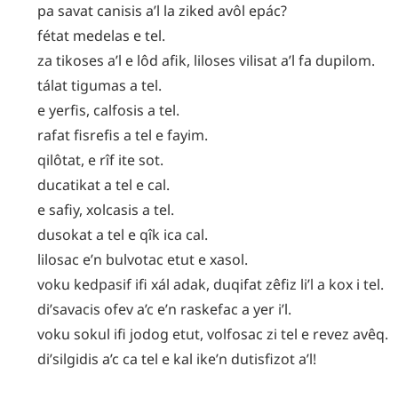
pa
savat
canisis
a’l
la
ziked
avôl
epác
?
fétat
medelas
e
tel
.
za
tikoses
a’l
e
lôd
afik
,
liloses
vilisat
a’l
fa
dupilom
.
tálat
tigumas
a
tel
.
e
yerfis
,
calfosis
a
tel
.
rafat
fisrefis
a
tel
e
fayim
.
qilôtat
,
e
rîf
ite
sot
.
ducatikat
a
tel
e
cal
.
e
safiy
,
xolcasis
a
tel
.
dusokat
a
tel
e
qîk
ica
cal
.
lilosac
e’n
bulvotac
etut
e
xasol
.
voku
kedpasif
ifi
xál
adak
,
duqifat
zêfiz
li’l
a
kox
i
tel
.
di’savacis
ofev
a’c
e’n
raskefac
a
yer
i’l
.
voku
sokul
ifi
jodog
etut
,
volfosac
zi
tel
e
revez
avêq
.
di’silgidis
a’c
ca
tel
e
kal
ike’n
dutisfizot
a’l
!