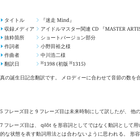
概要
タイトル
『迷走 Mind』
収録メディア
アイドルマスター関連 CD 『MASTER ARTIS
抜粋箇所
ショートバージョン部分
作詞者
小野田裕之
様
作曲者
中川浩二
様
H
H
翻訳日
1398
(初版
1315
)
真の誕生日記念翻訳です。 メロディーに合わせて音節の数を
考察点
5 フレーズ目と 9 フレーズ目は未来時制にして訳したが、 
7 フレーズ目は、
qilôt
を形容詞としてではなく動詞として用い
的な状態を表す動詞用法とは合わないように思われる。 形