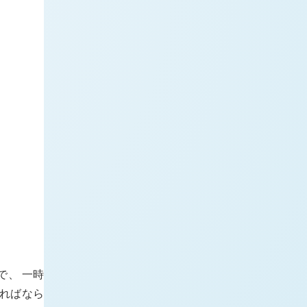
で、 一時
ればなら