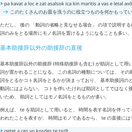
pa
kavat
a
loc
e
zat
asalsok
ica
kin
maritis
a
vas
e
letal
avô
このたくさんのお皿を洗うのに役立つものを何かもってい
ただし、 後の 「動詞の省略と見なせる場合」 の項で説明する
詞のみをとる場所にモノ名詞を置けるようになることも多い。
基本助接辞以外の助接辞の直後
基本助接辞以外の助接辞 (特殊助接辞も含む) が助詞として用
詞が置かれることになる。 この名詞の種類については、 その
詞をとるかコト名詞をとるかが決まっており、 基本助接詞の
動詞にはよらない。 コトを伴いたければ助詞としてではなく
いため、 助詞としてはモノ名詞をとるものが多い。
例えば、
te
を助詞として用いると、 時間を表す名詞を伴って
われたことを表すが、 時間はモノであるから、
te
の直後には
qetet
a
ces
vo
kosdes
te
tazît
.