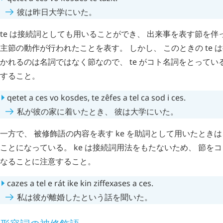
彼は昨日大学にいた。
te
は接続詞としても用いることができ、 出来事を表す節を伴
主節の動作が行われたことを表す。 しかし、 このときの
te
は
かれるのは名詞ではなく節なので、
te
がコト名詞をとってい
すること。
qetet
a
ces
vo
kosdes
,
te
zêfes
a
tel
ca
sod
i
ces
.
私が彼の家に着いたとき、 彼は大学にいた。
一方で、 被修飾語の内容を表す
ke
を助詞として用いたときは
ことになっている。
ke
は接続詞用法をもたないため、 節を
なることに注意すること。
cazes
a
tel
e
rát
ike
kin
ziffexases
a
ces
.
私は彼が離婚したという話を聞いた。