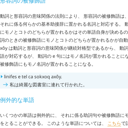
形容詞の被修飾語
動詞と形容詞の意味関係の法則により、 形容詞の被修飾語は、
それに係る何らかの基本助接辞に置かれる名詞と対応する。 
にモノとコトのどちらが置かれるかはその単語自身が決めるので
詞のときの被修飾語にモノとコトのどちらが置かれるかが自動
xôy
は動詞と形容詞の意味関係が継続対格型であるから、 動
語が対応するが、 動詞の
e
句にはモノ名詞が置かれることにな
被修飾語にもモノ名詞が置かれることになる。
linifes
e
tel
ca
sokxoq
axôy
.
私は綺麗な図書室に連れて行かれた。
例外的な単語
いくつかの単語は例外的に、 それに係る助詞句や被修飾語に
をとることができる。 このような単語については、
こちら
で