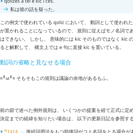
qolizes
a
tel
e
kíc
i
ces
.
私は彼の話を疑った。
この例文で使われている
qoliz
において、 動詞として使われ
が置かれることになっているので、 規則に従えばモノ名詞で
はできない。 しかし、 意味的には
kíc
そのものではなく
kíc
の
ると解釈して、 構文上では
e
句に直接
kíc
を置いている。
動詞の省略と見なせる場合
≡╹ω╹≡ そもそもこの規則は議論の余地があるもふ。
例外規則に関する経緯
前の節で述べた例外規則は、 いくつかの提案を経て正式に定め
決定までの経緯を知りたい場合は、 以下の更新日記を参照す
H
1414
接続詞用法をもつ助接詞がコト名詞をとる場合が