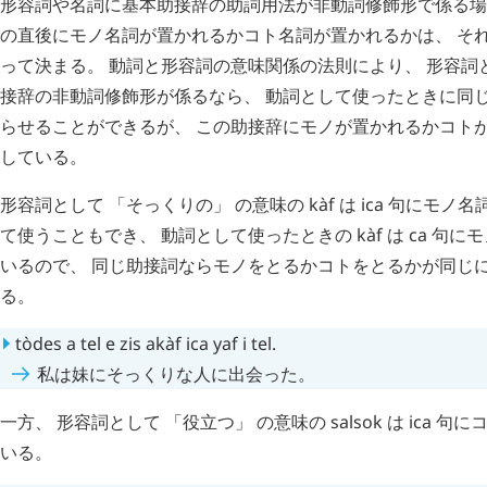
形容詞や名詞に基本助接辞の助詞用法が非動詞修飾形で係る場
の直後にモノ名詞が置かれるかコト名詞が置かれるかは、 そ
って決まる。 動詞と形容詞の意味関係の法則により、 形容詞
接辞の非動詞修飾形が係るなら、 動詞として使ったときに同
らせることができるが、 この助接辞にモノが置かれるかコト
している。
形容詞として 「そっくりの」 の意味の
kàf
は
ica
句にモノ名
て使うこともでき、 動詞として使ったときの
kàf
は
ca
句にモ
いるので、 同じ助接詞ならモノをとるかコトをとるかが同じ
る。
tòdes
a
tel
e
zis
akàf
ica
yaf
i
tel
.
私は妹にそっくりな人に出会った。
一方、 形容詞として 「役立つ」 の意味の
salsok
は
ica
句にコ
いる。