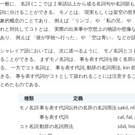
一般に、 名詞 (ここでは 2 単語以上から成る名詞句や名詞節
詞に分けることができる。 モノとは、 現実もしくは架空の世
象的概念のことであり、 例えば 「リンゴ」 や 「私の兄」 や 
れと対比してコトとは、 実際の出来事や空想上の物語や想像
あり、 例えば 「彼が学校へ行った」 や 「空は青い」 などが
シャレイア語においては、 次に述べるように、 モノ名詞とコ
ることができる。 まずモノ名詞は、 事を表す代詞を除く名辞
る。 一方でコト名詞は、 事を表す代詞, 動辞の名詞用法,
kin
節
きる。 事を表す代詞がコトとして扱われることには注意するこ
とめたものである。
種類
定義
モノ名詞
事を表す代詞以外の名辞の名詞用法
sakil
,
nî
事を表す代詞
cal
,
fal
,
コト名詞
動辞の名詞用法
sôd
,
hi