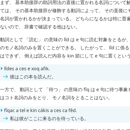
まず、 基本助接辞の助詞用法の直後に置かれる名詞について触
ては、 その基本助接辞が修飾する動詞によって、 その直後に
名詞が置かれるかが決まっている。 どちらになるかは特に普
ないので、 辞書で確認する他はない。
動詞として 「読む」 の意味の
lîd
は
e
句に読む対象をとるが、
のモノ名詞のみを置くことができる。 したがって、
lîd
に係
はできず、 例えば読んだ内容を
kin
節にして
e
句に置くとい
lîdes
a
ces
e
xoq
afik
.
彼はこの本を読んだ。
一方で、 動詞として 「待つ」 の意味の
fîq
は
e
句に待つ事象
はコト名詞のみをとり、 モノ名詞をとることはない。
fîqac
a
tel
e
kin
cákis
a
ces
ca
fêd
.
私は彼がここに来るのを待っている。