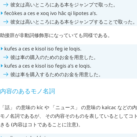
彼女は高いところにある本をジャンプで取った。
fecòkes
a
ces
e
xoq
ivo
hâc
qi
lipotes
a’s
.
彼女は高いところにある本をジャンプすることで取った
助接辞が非動詞修飾形になっていても同様である。
kufes
a
ces
e
kisol
iso
feg
ie
loqis
.
彼は車の購入のためのお金を用意した。
kufes
a
ces
e
kisol
iso
fegis
a’s
e
loqis
.
彼は車を購入するためのお金を用意した。
内容のあるモノ名詞
「話」 の意味の
kíc
や 「ニュース」 の意味の
kalcac
などの内
モノ名詞であるが、 その内容そのものを表しているとしてコ
きる (内容はコトであることに注意)。