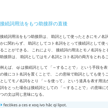
例外規則
接続詞用法をもつ助接辞の直後
接続詞用法をもつ助接辞は、 助詞として使ったときにモノ名
かに関わらず、 助詞としてコト名詞をとって接続詞として使
ることができる。 これにより、 接続詞の用法とモノ名詞をと
助接辞は、 助詞としてはモノ名詞とコト名詞の両方をとれる
例えば、
qi
は接続詞として 「～することで」 という手段を
の後にコト名詞を置くことで、 この意味で助詞としても使う
としてモノ名詞をとり 「～を使って」 という道具を表す用法
詞をとった場合は接続詞としての 「～することで」 の意味にな
つの文は同じ意味になる。
fecòkes
a
ces
e
xoq
ivo
hâc
qi
lipot
.