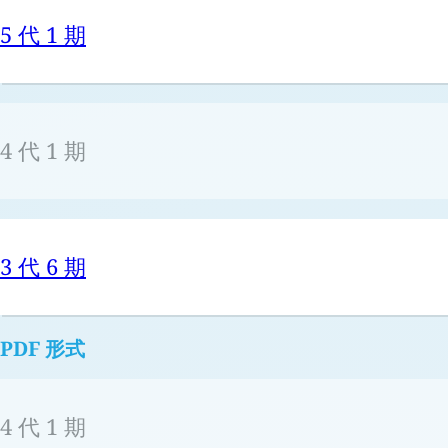
5 代 1 期
4 代 1 期
3 代 6 期
PDF 形式
4 代 1 期