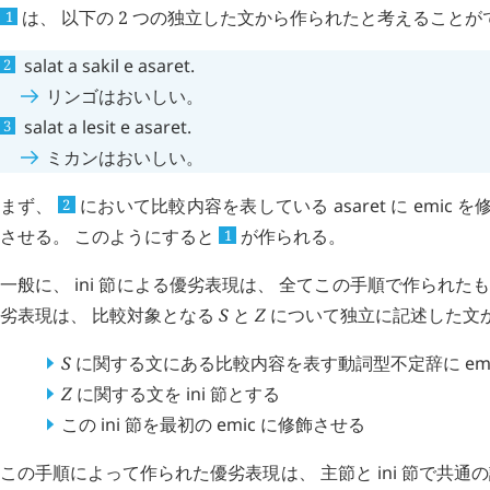
は、 以下の 2 つの独立した文から作られたと考えることが
1
salat
a
sakil
e
asaret
.
リンゴはおいしい。
salat
a
lesit
e
asaret
.
ミカンはおいしい。
まず、
において比較内容を表している
asaret
に
emic
を修
2
させる。 このようにすると
が作られる。
1
一般に、
ini
節による優劣表現は、 全てこの手順で作られたも
劣表現は、 比較対象となる
S
と
Z
について独立に記述した文
S
に関する文にある比較内容を表す動詞型不定辞に
em
Z
に関する文を
ini
節とする
この
ini
節を最初の
emic
に修飾させる
この手順によって作られた優劣表現は、 主節と
ini
節で共通の