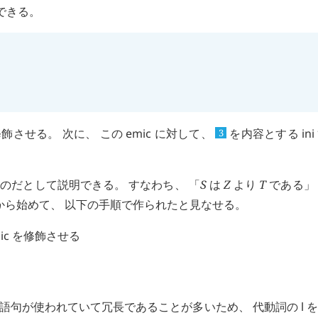
できる。
飾させる。 次に、 この
emic
に対して、
を内容とする
ini
3
のだとして説明できる。 すなわち、 「
S
は
Z
より
T
である」
から始めて、 以下の手順で作られたと見なせる。
ic
を修飾させる
語句が使われていて冗長であることが多いため、 代動詞の
l
を