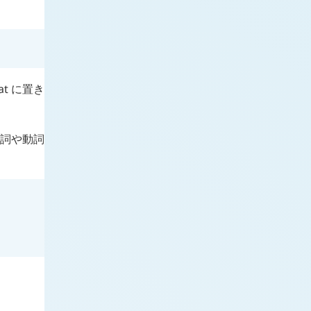
at
に置き
副詞や動詞