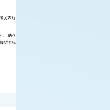
優劣表現
と、 助詞
優劣表現