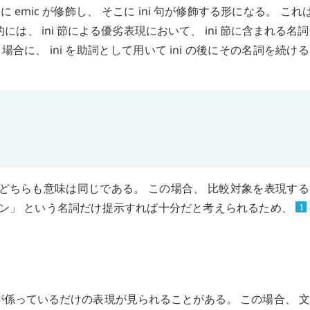
辞に
emic
が修飾し、 そこに
ini
句が修飾する形になる。 これ
的には、
ini
節による優劣表現において、
ini
節に含まれる名詞句
る場合に、
ini
を助詞として用いて
ini
の後にその名詞を続ける
どちらも意味は同じである。 この場合、 比較対象を表現す
カン」 という名詞だけ提示すれば十分だと考えられるため、
1
が係っているだけの表現が見られることがある。 この場合、 