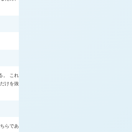
る。 これ
だけを抜
どちらであ