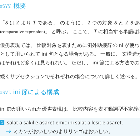
概要
#SYY.
「
S
は
Z
より
T
である」 のように、 2 つの対象
S
と
Z
を
」 と呼ぶ。 ここで、
T
に相当する単語は
(comparative expression)
優劣表現では、 比較対象を表すために例外助接辞の
ni
が使わ
として用いられて
ini
句となる場合がある。 一般に、 文構造
はそれほど多くは見られない。 ただし、
ini
節による方法での
続くサブセクションでそれぞれの場合について詳しく述べる。
ini
節による構成
#SVI.
ini
節が用いられた優劣表現は、 比較内容を表す動詞型不定辞
salat
a
sakil
e
asaret
emic
ini
salat
a
lesit
e
asaret
.
ミカンがおいしいのよりリンゴはおいしい。