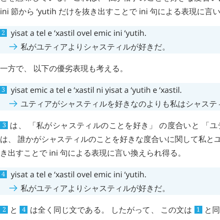
ini
節から
ʻyutih
だけを抜き出すことで
ini
句による表現に言い
yisat
a
tel
e
ʻxastil
ovel
emic
ini
ʻyutih
.
私がユティアよりシャスティルが好きだ。
一方で、 以下の優劣表現も考える。
yisat
emic
a
tel
e
ʻxastil
ni
yisat
a
ʻyutih
e
ʻxastil
.
ユティアがシャスティルを好きなのよりも私はシャステ
は、 「私がシャスティルのことを好き」 の度合いと 「
3
は、 誰かがシャスティルのことを好きな度合いに関して私と
き出すことで
ini
句による表現に言い換えられ得る。
yisat
a
tel
e
ʻxastil
ovel
emic
ini
ʻyutih
.
私がユティアよりシャスティルが好きだ。
と
は全く同じ文である。 したがって、 この文は
と同
2
4
1