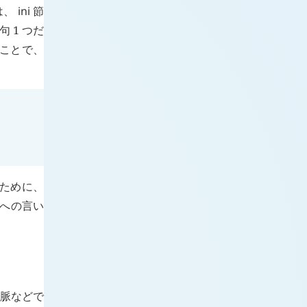
は、
ini
節
 1 つだ
ことで、
るために、
への言い
文脈などで