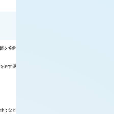
節を修飾
 を表す優
使うなど