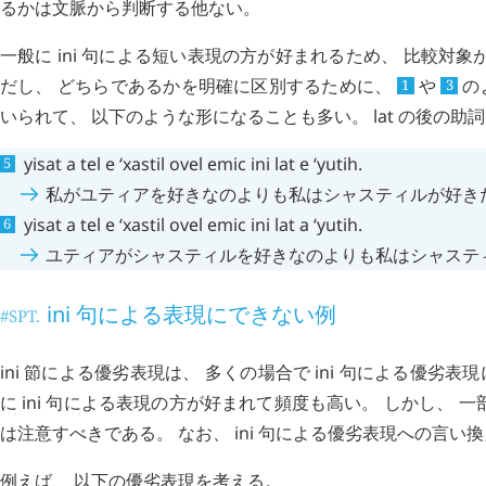
るかは文脈から判断する他ない。
一般に
ini
句による短い表現の方が好まれるため、 比較対象
だし、 どちらであるかを明確に区別するために、
や
の
1
3
いられて、 以下のような形になることも多い。
lat
の後の助詞
yisat
a
tel
e
ʻxastil
ovel
emic
ini
lat
e
ʻyutih
.
私がユティアを好きなのよりも私はシャスティルが好き
yisat
a
tel
e
ʻxastil
ovel
emic
ini
lat
a
ʻyutih
.
ユティアがシャスティルを好きなのよりも私はシャステ
ini
句による表現にできない例
#SPT.
ini
節による優劣表現は、 多くの場合で
ini
句による優劣表現
に
ini
句による表現の方が好まれて頻度も高い。 しかし、 一
は注意すべきである。 なお、
ini
句による優劣表現への言い換
例えば、 以下の優劣表現を考える。