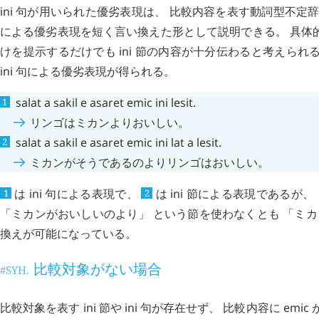
ini
句が用いられた優劣表現は、 比較内容を表す動詞型不定
による優劣表現を短く言い換えた形として説明できる。 具体
けを提示するだけでも
ini
節の内容が十分伝わると考えられ
ini
句による優劣表現が得られる。
salat
a
sakil
e
asaret
emic
ini
lesit
.
リンゴはミカンよりおいしい。
salat
a
sakil
e
asaret
emic
ini
lat
a
lesit
.
ミカンがそうであるのよりリンゴはおいしい。
は
ini
句による表現で、
は
ini
節による表現であるが、 
1
2
「ミカンがおいしいのより」 という節を使わなくとも 「ミ
換えが可能になっている。
比較対象がない場合
#SYH.
比較対象を表す
ini
節や
ini
句が存在せず、 比較内容に
emic