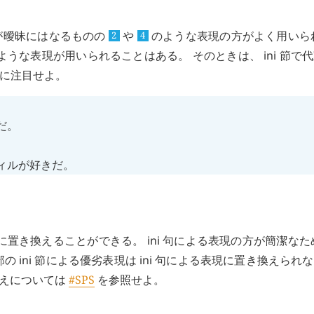
が曖昧にはなるものの
や
のような表現の方がよく用いら
2
4
ような表現が用いられることはある。 そのときは、
ini
節で代
に注目せよ。
だ。
ィルが好きだ。
に置き換えることができる。
ini
句による表現の方が簡潔なた
部の
ini
節による優劣表現は
ini
句による表現に置き換えられな
えについては
#SPS
を参照せよ。