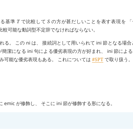
ある基準
T
で比較して
S
の方が甚だしいことを表す表現を 「
比較可能な動詞型不定辞でなければならない。
れる。 この
ni
は、 接続詞として用いられて
ini
節となる場合
が簡潔になる
ini
句による優劣表現の方が好まれ、
ini
節による
み可能な優劣表現もある。 これについては
#SPT
で取り扱う。
に
emic
が修飾し、 そこに
ini
節が修飾する形になる。