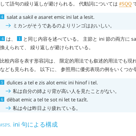
して語句の繰り返しが避けられる。 代動詞については
#SQQ
salat
a
sakil
e
asaret
emic
ini
lat
a
lesit
.
ミカンがそうであるのよりリンゴはおいしい。
は、
と同じ内容を述べている。 主節と
ini
節の両方に
sa
4
1
換えられて、 繰り返しが避けられている。
比較内容を表す形容詞は、 限定的用法でも叙述的用法でも現れ
なども見られる。 以下に、 参照用に優劣表現の例をいくつか
dulices
a
tel
e
zis
alot
emic
ini
hinof
i
tel
.
私は自分の姉より背が高い人を見たことがない。
dêbat
emic
a
tel
te
sot
ni
let
te
tazît
.
私は今は昨日より疲れている。
ini
句による構成
#SPS.