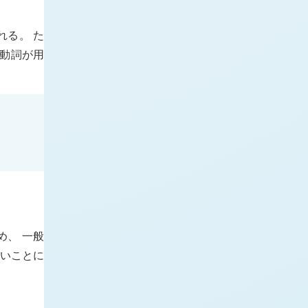
れる。 た
動詞が用
め、 一般
いことに