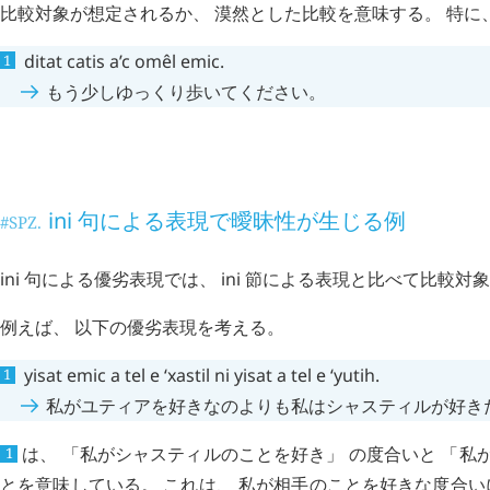
比較対象が想定されるか、 漠然とした比較を意味する。 特に
ditat
catis
a’c
omêl
emic
.
もう少しゆっくり歩いてください。
優劣表現に関する特筆事項
#SYA.
ini
句による表現で曖昧性が生じる例
#SPZ.
ini
句による優劣表現では、
ini
節による表現と比べて比較対象
例えば、 以下の優劣表現を考える。
yisat
emic
a
tel
e
ʻxastil
ni
yisat
a
tel
e
ʻyutih
.
私がユティアを好きなのよりも私はシャスティルが好き
は、 「私がシャスティルのことを好き」 の度合いと 「私
1
とを意味している。 これは、 私が相手のことを好きな度合