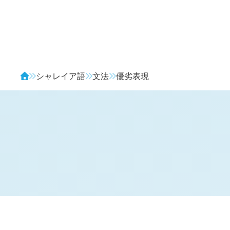
Avendia
シャレイア語
文法
優劣表現
優劣表現
#SYM.