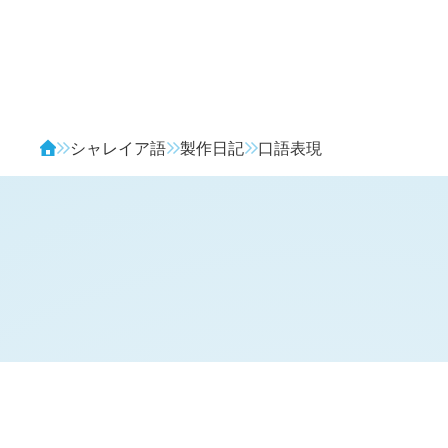
Avendia
シャレイア語
製作日記
口語表現
H
日記 (新 4 年 6 月 10 日,
1270
)