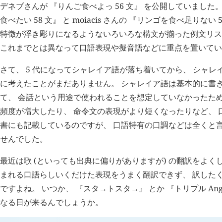
デネブさんが 『りんご食べよっ 56 文』 を公開していました。 Z
食べたい 58 文』 と moiacis さんの 『リンゴを食べ足りない
特徴が浮き彫りになるようないろいろな構文が揃った例文リストで
これまでとは異なって口語表現や擬音語などに重点を置いてい
さて、 5 代になってシャレイア語が落ち着いてから、 シャ
に考えたことがまだありません。 シャレイア語は基本的に書
て、 会話という用途で使われることを想定していなかったため
頻度が増大したり、 命令文の表現がより短くなったりなど、 
書にも記載しているのですが、 口語特有の口調などは全くと
せんでした。
最近は歌 (といっても出典に偏りがありますが) の翻訳をよく
まれる口語らしいくだけた表現をうまく翻訳できず、 訳した
ですよね。 いつか、 『スタ→トスタ→』 とか 『トリプル An
なる日が来るんでしょうか。