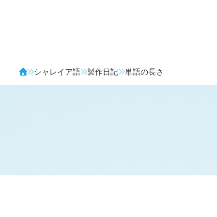
Avendia
シャレイア語
製作日記
単語の長さ
H
日記 (新 4 年 4 月 15 日,
1209
)