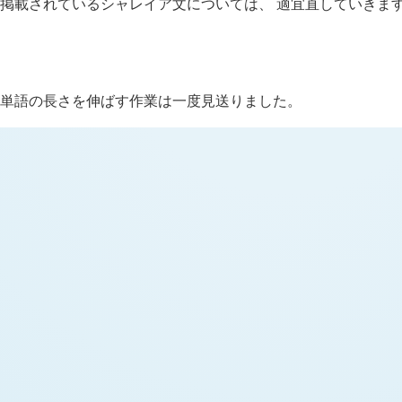
掲載されているシャレイア文については、 適宜直していきま
H
追記 (新 4 年 4 月 16 日,
1210
)
単語の長さを伸ばす作業は一度見送りました。