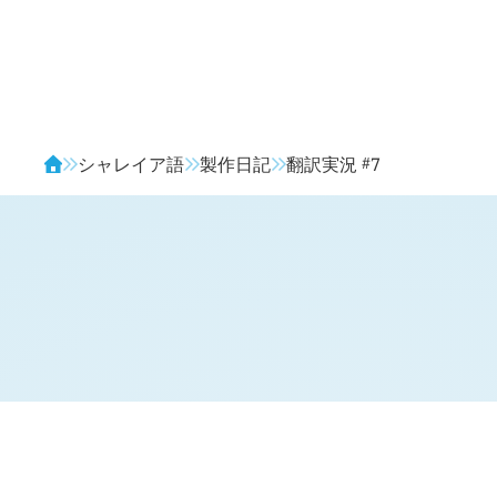
Avendia
#
シャレイア語
製作日記
翻訳実況
7
H
日記 (旧 2 年 5 月 ? 日,
?
)