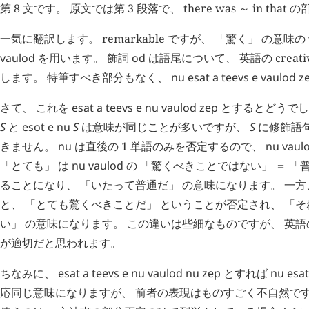
第 8 文です。 原文では第 3 段落で、 there was ～ in that
一気に翻訳します。 remarkable ですが、 「驚く」 の意味の
vaulod
を用います。 飾詞
od
は語尾について、 英語の creativ
します。 特筆すべき部分もなく、
nu
esat
a
teevs
e
vaulod
z
さて、 これを
esat
a
teevs
e
nu
vaulod
zep
とするとどうでし
S
と
esot
e
nu
S
は意味が同じことが多いですが、
S
に修飾語
きません。
nu
は直後の 1 単語のみを否定するので、
nu
vaul
「とても」 は
nu
vaulod
の 「驚くべきことではない」 ＝ 「
ることになり、 「いたって普通だ」 の意味になります。 一
と、 「とても驚くべきことだ」 ということが否定され、 「
い」 の意味になります。 この違いは些細なものですが、 英
が適切だと思われます。
ちなみに、
esat
a
teevs
e
nu
vaulod
nu
zep
とすれば
nu
esat
応同じ意味になりますが、 前者の表現はものすごく不自然で