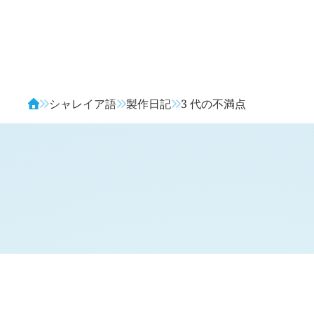
Avendia
シャレイア語
製作日記
3 代の不満点
H
日記 (旧 1 年 9 月 4 日,
204
)