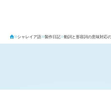
Avendia
シャレイア語
製作日記
動詞と形容詞の意味対応
H
日記 (
4095
)