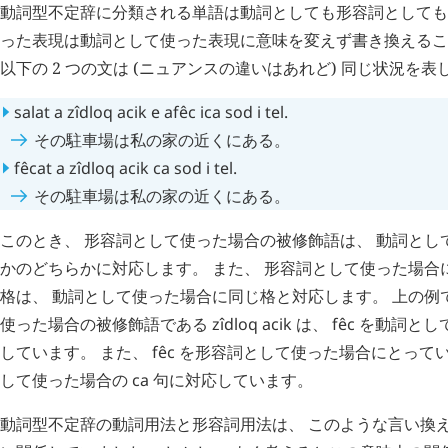
動詞型不定辞に分類される単語は動詞としても形容詞としても
った表現は動詞として使った表現に意味を変えず書き換えるこ
以下の 2 つの文は (ニュアンスの違いはあれど) 同じ状況を
salat
a
zîdloq
acik
e
afêc
ica
sod
i
tel
.
その駐車場は私の家の近くにある。
fêcat
a
zîdloq
acik
ca
sod
i
tel
.
その駐車場は私の家の近くにある。
このとき、 形容詞として使った場合の被修飾語は、 動詞とし
かのどちらかに対応します。 また、 形容詞として使った場合に
格は、 動詞として使った場合に同じ格と対応します。 上の例
使った場合の被修飾語である
zîdloq
acik
は、
fêc
を動詞とし
しています。 また、
fêc
を形容詞として使った場合にとって
して使った場合の
ca
句に対応しています。
動詞型不定辞の動詞用法と形容詞用法は、 このような言い換