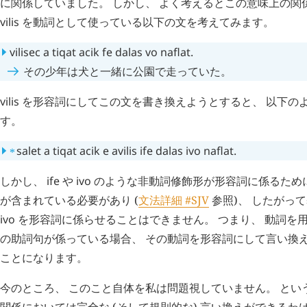
に関係していました。 しかし、 よく考えるとこの意味上の関
vilis
を動詞として使っている以下の文を考えてみます。
vilisec
a
tiqat
acik
fe
dalas
vo
naflat
.
その少年は犬と一緒に公園で走っていた。
vilis
を形容詞にしてこの文を書き換えようとすると、 以下の
す。
⁎
salet
a
tiqat
acik
e
avilis
ife
dalas
ivo
naflat
.
しかし、
ife
や
ivo
のような非動詞修飾形が形容詞に係るために
が含まれている必要があり (
文法詳細 #SJV
参照)、 したがっ
ivo
を形容詞に係らせることはできません。 つまり、 動詞を
の助詞句が係っている場合、 その動詞を形容詞にして言い換
ことになります。
今のところ、 このこと自体を私は問題視していません。 とい
関係においては完全な (そして規則的な) 言い換えができるわ