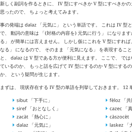
新しく副詞を作るときに、 IV 型にすべきか V 型にすべき
思ったので、 ちょっと考えてみます。
事の発端は
dalaz
「元気に」 という単語です。 これは IV 
で、 動詞の意味は 「(対格の内容を) 元気に行う」 になります
る」 が簡単には言えません。 しかし仮にこれを V 型にすれば
なる」 になるので、 そのまま 「元気になる」 を表現するこ
と、
dalaz
は V 型である方が便利に見えます。 ここで、 では
ているのか、 もっと話を広げて IV 型にするのか V 型にす
か、 という疑問が生じます。
まずは、 現状存在する IV 型の単語を列挙しておきます。 12
sibut
「下手に」
fèloz
「共
siref
「おとなしく」
cazec
「真
zacàt
「熱心に」
càszocèt
dalaz
「元気に」
laskez
「