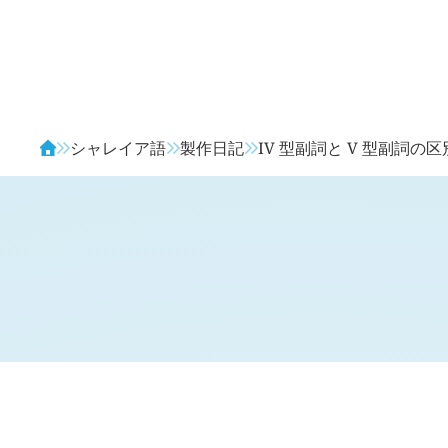
Avendia
シャレイア語
製作日記
IV 型副詞と V 型副詞の区
H
日記 (
4053
)