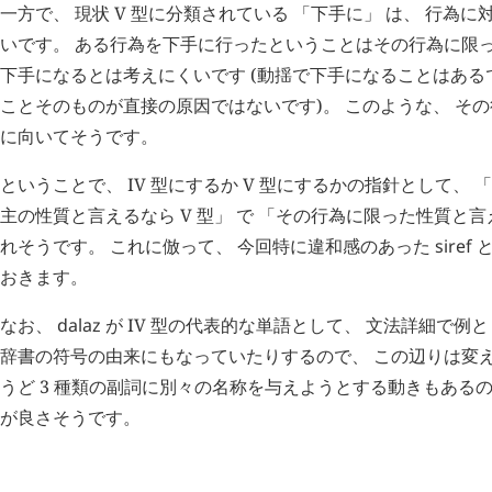
一方で、 現状 V 型に分類されている 「下手に」 は、 行為
いです。 ある行為を下手に行ったということはその行為に限っ
下手になるとは考えにくいです (動揺で下手になることはあ
ことそのものが直接の原因ではないです)。 このような、 その行
に向いてそうです。
ということで、 IV 型にするか V 型にするかの指針として、
主の性質と言えるなら V 型」 で 「その行為に限った性質と言え
れそうです。 これに倣って、 今回特に違和感のあった
siref
おきます。
なお、
dalaz
が IV 型の代表的な単語として、 文法詳細で例
辞書の符号の由来にもなっていたりするので、 この辺りは変え
うど 3 種類の副詞に別々の名称を与えようとする動きもある
が良さそうです。
H
追記 (
4332
)