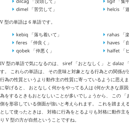
dilcag
「没頭して」
lîgif
「集
dimel
「苦労して」
helcis
「
V 型の単語は 6 単語です。
kebiq
「落ち着いて」
rahas
「
feres
「仲良く」
haves
「
qobek
「仲悪く」
halfet
「
IV 型の単語で気になるのは、
siref
「おとなしく」 と
dalaz
「
す。 これらの単語は、 その意味と対象となる行為との関係が
行為の性質というより動作主の性質に寄っているように思えます
に挙げると、 おとなしく何かをやってる人は (何か大きな原因
為をするときもおとなしいことが多いでしょうから、 この 「
側を形容している側面が強いと考えられます。 これを踏まえる
として使ったときは、 対格に行為をとるよりも対格に動作主を
り V 型の方が自然ということですね。