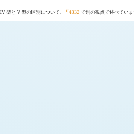
H
IV 型と V 型の区別について、
4332
で別の視点で述べていま