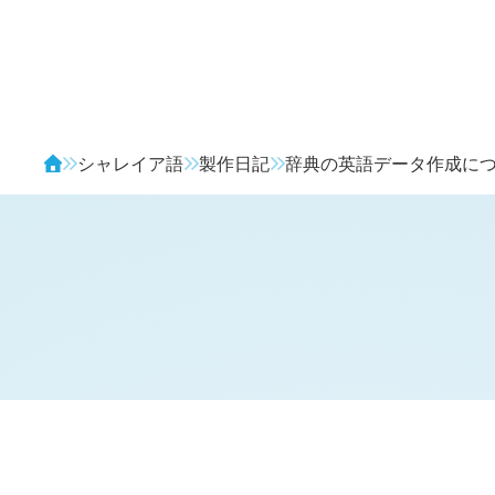
Avendia
シャレイア語
製作日記
辞典の英語データ作成に
H
日記 (
3408
)