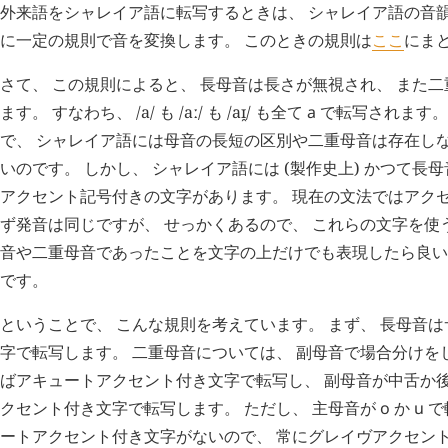
外来語をシャレイア語に転写するときは、 シャレイア語の音
に一定の規則で音を変換します。 このときの規則は
ここ
にま
さて、 この規則によると、 長母音は長さが無視され、 また
ます。 すなわち、 /a/ も /aː/ も /aɪ̯/ も全て
a
で転写されます。
で、 シャレイア語には母音の長短の区別や二重母音は存在しな
いのです。 しかし、 シャレイア語には (製作史上) かつて
アクセント記号付きの文字があります。 現在の文法ではアク
ず発音は同じですが、 せっかくあるので、 これらの文字を使
音や二重母音であったことを文字の上だけでも表現したら良い
です。
ということで、 こんな規則を考えています。 まず、 長母音
字で転写します。 二重母音については、 副母音で場合分けを
ばアキュートアクセント付き文字で転写し、 副母音が中舌か
クセント付き文字で転写します。 ただし、 主母音が
o
か
u
で
ートアクセント付き文字がないので、 常にグレイヴアクセン