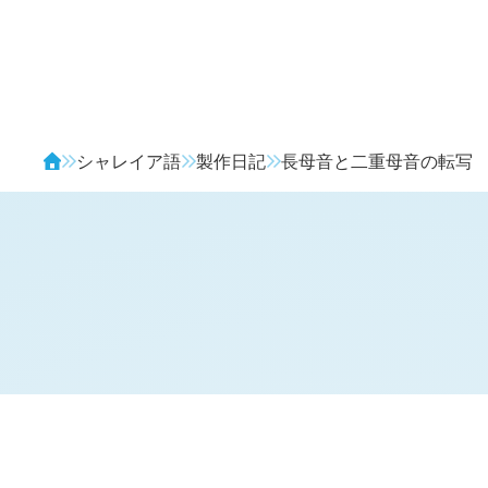
Avendia
シャレイア語
製作日記
長母音と二重母音の転写
H
日記 (
3151
)