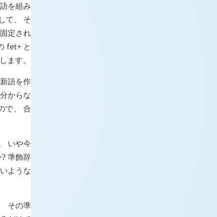
単語を組み
して、 そ
に固定され
の
fet+
と
味します。
で新語を作
く分からな
ので、 合
。 いや今
? 準飾辞
ないような
、 その準