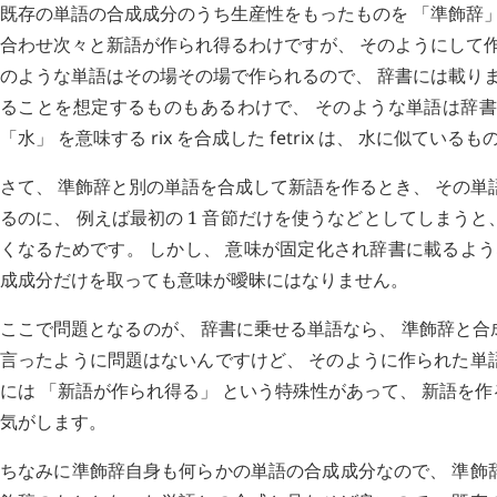
既存の単語の合成成分のうち生産性をもったものを 「準飾辞」
合わせ次々と新語が作られ得るわけですが、 そのようにして作
のような単語はその場その場で作られるので、 辞書には載りま
ることを想定するものもあるわけで、 そのような単語は辞書
「水」 を意味する
rix
を合成した
fetrix
は、 水に似ているも
さて、 準飾辞と別の単語を合成して新語を作るとき、 その単
るのに、 例えば最初の 1 音節だけを使うなどとしてしまう
くなるためです。 しかし、 意味が固定化され辞書に載るよう
成成分だけを取っても意味が曖昧にはなりません。
ここで問題となるのが、 辞書に乗せる単語なら、 準飾辞と
言ったように問題はないんですけど、 そのように作られた単語
には 「新語が作られ得る」 という特殊性があって、 新語を
気がします。
ちなみに準飾辞自身も何らかの単語の合成成分なので、 準飾