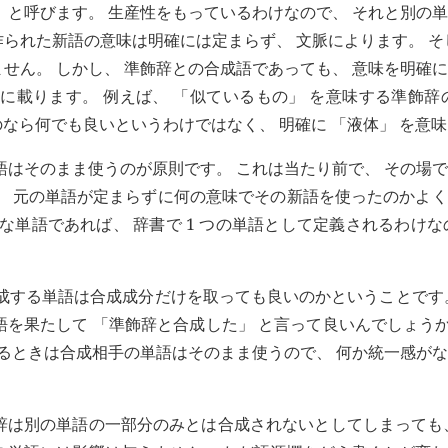
 と呼びます。 生産性をもっているわけなので、 それと別の
られた新語の意味は明確には定まらず、 文脈によります。 そ
せん。 しかし、 準飾辞との合成語であっても、 意味を明確
に載ります。 例えば、 「似ているもの」 を意味する準飾辞
のなら何でも良いというわけではなく、 明確に 「液体」 を意
語はそのまま使うのが原則です。 これは当たり前で、 その場
と、 元の単語が定まらずに何の意味でその新語を使ったのかよ
な単語であれば、 辞書で 1 つの単語として定義されるわけな
合成する単語は合成成分だけを取っても良いのかということです
を果たして 「準飾辞と合成した」 と言って良いんでしょうか
作るときは合成相手の単語はそのまま使うので、 何か統一感が
辞は別の単語の一部分のみとは合成されないとしてしまっても