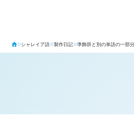
Avendia
シャレイア語
製作日記
準飾辞と別の単語の一部
H
日記 (
2713
)