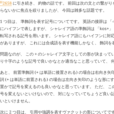
H
2658
に引き続き、 約物の話です。 前回は次の文との繋が
らないかに焦点を絞りましたが、 今回は雑多な話題です。
1 つ目は、 準飾詞を表す記号についてです。 英語の接辞は 「-tio
にハイフンで表しますが、 シャレイア語の準飾詞は 「
kos+
」
転写される記号を用います。 シャレイア語にもハイフンに対
がありますが、 これには合成語を表す機能しかなく、 飾詞を
問題なのが、 この
+
のシャレイア文字としての形が決まってい
り十字のような記号で良いかなとか適当なこと思っていて、 
あと、 前置準飾詞 (
+
は単語に後置される) の場合は右向き矢
詞 (
+
は単語に前置される) の場合は左向き矢印のような形にす
置かで記号を変えるのも良いかなと思っています。 ただ、 こ
号を変えないといけないので、 対になっていてちょうど良い記号を
いといけません。
次に 2 つ目は、 引用や強調を表すヴァクットの形についてで