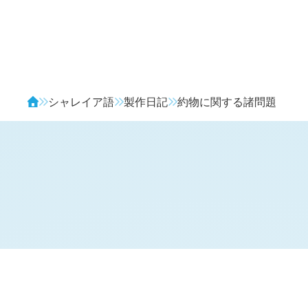
Avendia
シャレイア語
製作日記
約物に関する諸問題
H
日記 (
2659
)