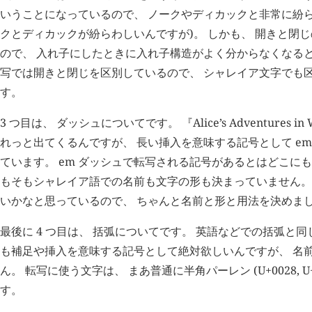
いうことになっているので、 ノークやディカックと非常に紛ら
クとディカックが紛らわしいんですが)。 しかも、 開きと閉
ので、 入れ子にしたときに入れ子構造がよく分からなくなると
写では開きと閉じを区別しているので、 シャレイア文字でも
す。
3 つ目は、 ダッシュについてです。 『Alice’s Adventures in
れっと出てくるんですが、 長い挿入を意味する記号として em ダッ
ています。 em ダッシュで転写される記号があるとはどこに
もそもシャレイア語での名前も文字の形も決まっていません。 
いかなと思っているので、 ちゃんと名前と形と用法を決めま
最後に 4 つ目は、 括弧についてです。 英語などでの括弧と
も補足や挿入を意味する記号として絶対欲しいんですが、 名
ん。 転写に使う文字は、 まあ普通に半角パーレン (U+0028, U
す。