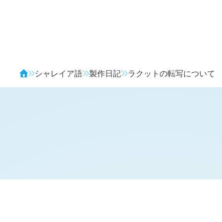
Avendia
シャレイア語
製作日記
ラクットの転写について
H
日記 (
2541
)