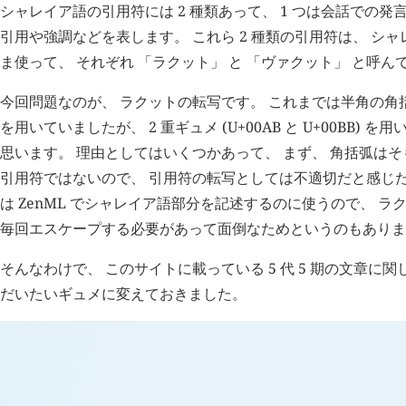
シャレイア語の引用符には 2 種類あって、 1 つは会話での発言
引用や強調などを表します。 これら 2 種類の引用符は、 シ
ま使って、 それぞれ 「ラクット」 と 「ヴァクット」 と呼ん
今回問題なのが、 ラクットの転写です。 これまでは半角の角括弧 (U
を用いていましたが、 2 重ギュメ (U+00AB と U+00BB)
思います。 理由としてはいくつかあって、 まず、 角括弧は
引用符ではないので、 引用符の転写としては不適切だと感じた
は ZenML でシャレイア語部分を記述するのに使うので、 
毎回エスケープする必要があって面倒なためというのもありま
そんなわけで、 このサイトに載っている 5 代 5 期の文章に
だいたいギュメに変えておきました。