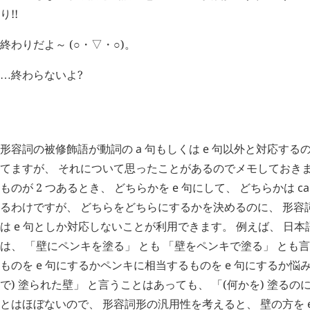
り!!
終わりだよ～ (○・▽・○)。
終わらないよ?
…
H
追記 (
2442
)
形容詞の被修飾語が動詞の
a
句もしくは
e
句以外と対応するの
てますが、 それについて思ったことがあるのでメモしておきま
ものが 2 つあるとき、 どちらかを
e
句にして、 どちらかは
ca
るわけですが、 どちらをどちらにするかを決めるのに、 形容
は
e
句としか対応しないことが利用できます。 例えば、 日本語
は、 「壁にペンキを塗る」 とも 「壁をペンキで塗る」 とも
ものを
e
句にするかペンキに相当するものを
e
句にするか悩み
で) 塗られた壁」 と言うことはあっても、 「(何かを) 塗るの
とはほぼないので、 形容詞形の汎用性を考えると、 壁の方を