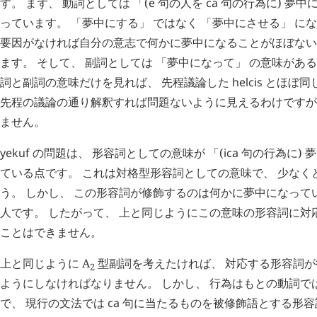
す。 まず、 動詞としては 「(
e
句の人を
ca
句の行為に) 夢中
っています。 「夢中にする」 ではなく 「夢中にさせる」 に
要因がなければ自分の意志で何かに夢中になることがほぼない
ます。 そして、 副詞としては 「夢中になって」 の意味があ
詞と副詞の意味だけを見れば、 先程議論した
helcis
とほぼ同
先程の議論の通り解釈すれば問題ないように見えるわけですが
ません。
yekuf
の問題は、 形容詞としての意味が 「(
ica
句の行為に) 
ている点です。 これは対格型形容詞としての意味で、 少なく
う。 しかし、 この形容詞が修飾するのは何かに夢中になって
人です。 したがって、 上と同じようにこの意味の形容詞に対応
ことはできません。
上と同じように A
型副詞を考えたければ、 対応する形容詞
2
ようにしなければなりません。 しかし、 行為はもとの動詞で
で、 現行の文法では
ca
句に当たるものを被修飾語とする形容