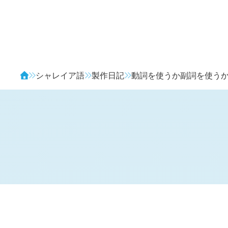
Avendia
シャレイア語
製作日記
動詞を使うか副詞を使う
H
日記 (
2340
)