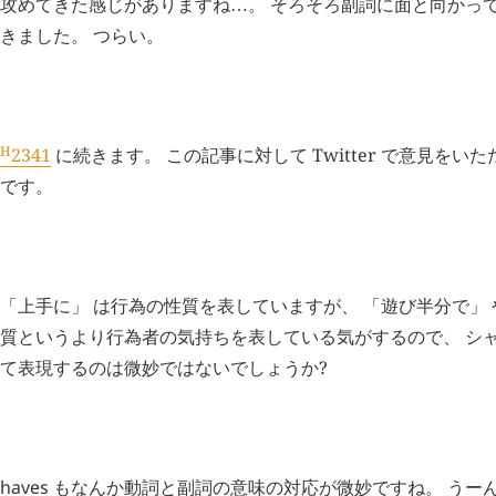
攻めてきた感じがありますね
。 そろそろ副詞に面と向かっ
…
きました。 つらい。
H
追記 (
2341
)
H
2341
に続きます。 この記事に対して Twitter で意見をい
です。
H
追記 (
2342
)
「上手に」 は行為の性質を表していますが、 「遊び半分で」 
質というより行為者の気持ちを表している気がするので、 シ
て表現するのは微妙ではないでしょうか?
H
追記 (
2343
)
haves
もなんか動詞と副詞の意味の対応が微妙ですね。 うーん