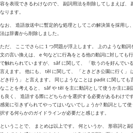
容を表現できるわけなので、 副詞用法を削除してしまえば、 
なります。
なお、 造語放送中に暫定的な処理としてこの解決策を採用し
法は辞書から削除しました。
ただ、 ここでさらに 1 つ問題が浮上します。 上のような動
文の言い換えは、
e
句などに行為をとる他の動詞に対しても行
で触れられていますが、
sâf
に関して、 「歌うのを好んでいる
言えます。 他にも、
têl
に関して、 「ときどき公園に行く」 
どき行う」 と言えます。 同じようなことは
padit
に関しても
なことを考えると、
sâf
や
têl
を主に動詞として使うか主に副
も良く、 造語する際にどちらかを選択する必要があるわけです
感覚に引きずられてやってはいないでしょうか? 動詞として
択する何らかのガイドラインが必要だと感じます。
ということで、 まとめは以上です。 何というか、 形容詞と