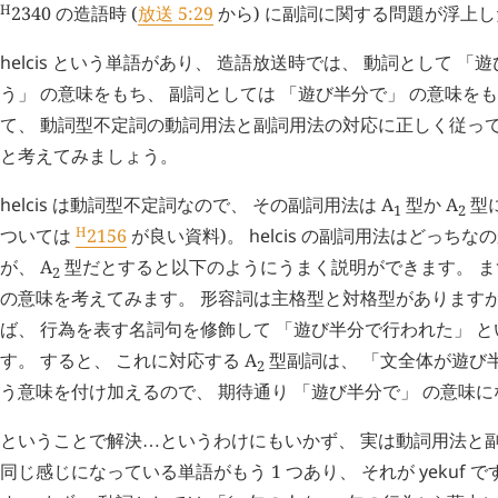
H
2340
の造語時 (
放送 5:29
から) に副詞に関する問題が浮上
helcis
という単語があり、 造語放送時では、 動詞として 「遊び
う」 の意味をもち、 副詞としては 「遊び半分で」 の意味を
て、 動詞型不定詞の動詞用法と副詞用法の対応に正しく従って
と考えてみましょう。
helcis
は動詞型不定詞なので、 その副詞用法は A
型か A
型
1
2
H
ついては
2156
が良い資料)。
helcis
の副詞用法はどっちなの
が、 A
型だとすると以下のようにうまく説明ができます。 
2
の意味を考えてみます。 形容詞は主格型と対格型がありますが
ば、 行為を表す名詞句を修飾して 「遊び半分で行われた」 
す。 すると、 これに対応する A
型副詞は、 「文全体が遊び
2
う意味を付け加えるので、 期待通り 「遊び半分で」 の意味
ということで解決
というわけにもいかず、 実は動詞用法と
…
同じ感じになっている単語がもう 1 つあり、 それが
yekuf
で