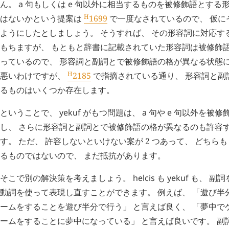
ん。
a
句もしくは
e
句以外に相当するものを被修飾語とする
H
はないかという提案は
1699
で一度なされているので、 仮に
ようにしたとしましょう。 そうすれば、 その形容詞に対応する
もちますが、 もともと辞書に記載されていた形容詞は被修飾
っているので、 形容詞と副詞とで被修飾語の格が異なる状態に
H
悪いわけですが、
2185
で指摘されている通り、 形容詞と副
るものはいくつか存在します。
ということで、
yekuf
がもつ問題は、
a
句や
e
句以外を被修
し、 さらに形容詞と副詞とで被修飾語の格が異なるのも許容す
す。 ただ、 許容しないといけない案が 2 つあって、 どち
るものではないので、 まだ抵抗があります。
そこで別の解決策を考えましょう。
helcis
も
yekuf
も、 副詞
動詞を使って表現し直すことができます。 例えば、 「遊び半分
ームをすることを遊び半分で行う」 と言えば良く、 「夢中でゲ
ームをすることに夢中になっている」 と言えば良いです。 副