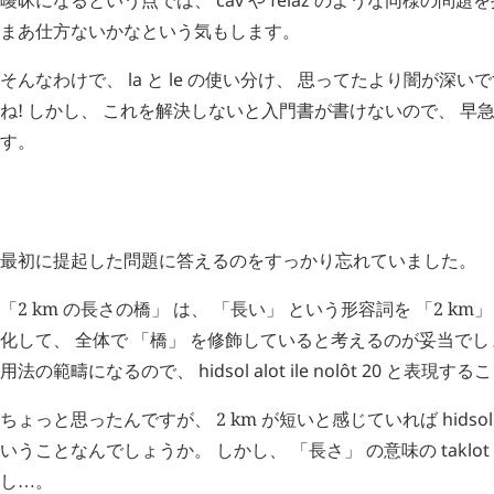
まあ仕方ないかなという気もします。
そんなわけで、
la
と
le
の使い分け、 思ってたより闇が深いで
ね! しかし、 これを解決しないと入門書が書けないので、 早
す。
H
追記 (
2237
)
最初に提起した問題に答えるのをすっかり忘れていました。
「2 km の長さの橋」 は、 「長い」 という形容詞を 「2 k
化して、 全体で 「橋」 を修飾していると考えるのが妥当でし
用法の範疇になるので、
hidsol
alot
ile
nolôt
20
と表現するこ
ちょっと思ったんですが、 2 km が短いと感じていれば
hidsol
いうことなんでしょうか。 しかし、 「長さ」 の意味の
taklot
し
。
…