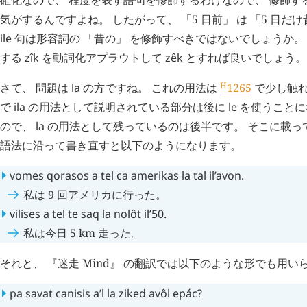
気がするんですよね。 したがって、 「5 日前」 は 「5 日だ
ile
句は形容詞の 「昔の」 を修飾すべきではないでしょうか。 
する
zîk
を動詞化アプラウトして
zêk
とすれば良いでしょう。
H
さて、 問題は
la
の方ですね。 これの用法は
1265
で少し触れ
で
ila
の用法として説明されている部分は後に
le
を使うことにな
ので、
la
の用法として残っているのは後半です。 そこに載っ
語法に沿って書き直すと以下のようになります。
vomes
qorasos
a
tel
ca
amerikas
la
tal
il’avon
.
私は 9 回アメリカに行った。
vilises
a
tel
te
saq
la
nolôt
il’50
.
私は今日 5 km 走った。
それと、 『迷走 Mind』 の翻訳では以下のような形でも用い
pa
savat
canisis
a’l
la
ziked
avôl
epác
?