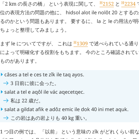
H
H
「2 km の長さの橋」 という表現に関して、
2152
と
2234
位の表現方法の問題の他に、
hidsol
alot
ile
nolôt
20
とする
るのかという問題もあります。 要するに、
la
と
le
の用法が明
ちょっと整理してみましょう。
H
まず
le
についてですが、 これは
1309
で述べられている通り
によって明確化する役割をもちます。 今のところ確認されて
ものがあります。
câses
a
tel
e
ces
te
zîk
ile
taq
ayos
.
3 日前に彼に会った。
salat
a
tel
e
aqôl
ile
vác
aqecetqec
.
私は 22 歳だ。
salat
a
gildat
afik
e
adôz
emic
ile
dok
40
ini
met
aquk
.
この岩はあの岩よりも 40 kg 重い。
1 つ目の例では、 「以前」 という意味の
zîk
がどれくらい前な