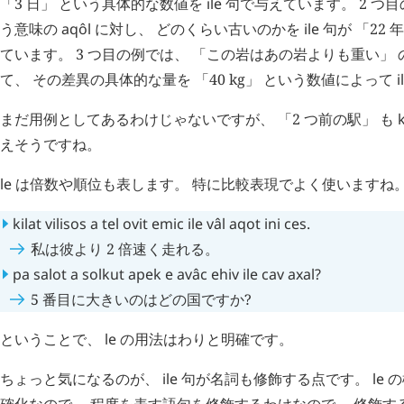
「3 日」 という具体的な数値を
ile
句で与えています。 2 つ目
う意味の
aqôl
に対し、 どのくらい古いのかを
ile
句が 「22
ています。 3 つ目の例では、 「この岩はあの岩よりも重い」 
て、 その差異の具体的な量を 「40 kg」 という数値によって
i
まだ用例としてあるわけじゃないですが、 「2 つ前の駅」 も
えそうですね。
le
は倍数や順位も表します。 特に比較表現でよく使いますね
kilat
vilisos
a
tel
ovit
emic
ile
vâl
aqot
ini
ces
.
私は彼より 2 倍速く走れる。
pa
salot
a
solkut
apek
e
avâc
ehiv
ile
cav
axal
?
5 番目に大きいのはどの国ですか?
ということで、
le
の用法はわりと明確です。
ちょっと気になるのが、
ile
句が名詞も修飾する点です。
le
の
確化なので、 程度を表す語句を修飾するわけなので、 修飾す