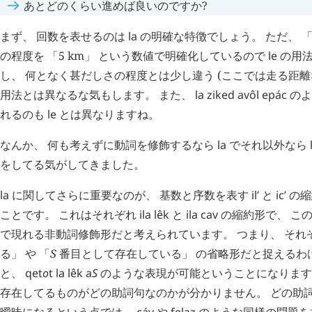
あとどのくらい進めば良いのですか?
まず、 回数を表せるのは
la
の明確な特徴でしょう。 ただ、 「5
の程度を 「5 km」 という数値で明確化しているので
le
の用法
し、 何となく甚だしさの程度とは少し違う (ここでは走る距離
用法とは異なるな気もします。 また、
la
ziked
avôl
epác
のよ
れるのも
le
とは異なりますね。
なんか、 何も考えずに動詞を修飾するなら
la
でそれ以外なら
をしてる気がしてきました。
la
に関してさらに重要なのが、 基数と序数を表す
il’
と
ic’
の縮
ことです。 これはそれぞれ
ila
lêk
と
ila
cav
の縮約形で、 こ
で現れる非動詞修飾形だと考えられています。 つまり、 それぞ
る」 や 「
S
番目として存在している」 の省略形だと捉えるわ
と、
qet
o
t
la
lêk
a
S
のような表現が可能ということになります
存在してるものがどの助詞句なのかが分かりません。 どの助
曖昧になるという点では、
cáv
や
felaz
のような同様の問題を