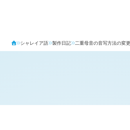
Avendia
シャレイア語
製作日記
二重母音の音写方法の変
H
日記 (
2148
)