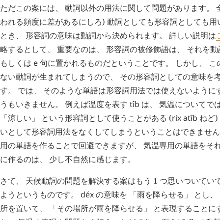
ただこの案には、 動詞以外の用法に関して問題があります。 全
われる頻度に差があるにしろ) 動詞としても形容詞としても用
とき、 形容詞の意味は動詞から決められます。 詳しい説明は
略するとして、 重要なのは、 形容詞の被修飾語は、 それを
もしくは
e
句に置かれるものだということです。 しかし、 こ
ない動詞が生まれてしまうので、 その形容詞としての意味を
す。 では、 そのような単語は形容詞用法では使えないように
うもいきません。 例えば温度を表す
tîb
は、 気温についてでは
「涼しい」 という形容詞として使うことがある (
rix
atîb
ねど)
いとして形容詞用法をなくしてしまうということはできません。
用の単語を作ることで回避できますが、 気温専用の単語をそ
に作るのは、 少し不自然に感じます。
さて、 天候動詞の問題を解決する案はもう 1 つ思いついてい
ようというものです。
déx
の意味を 「雨を降らせる」 とし、
所を置いて、 「その場所が雨を降らせる」 と表現することに