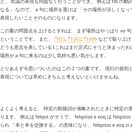
と、 気温の表現も問題なく行うことができ、 例えば
tîb
の動詞
なる」 なので、
a
句に場所を置けば 「その場所が涼しくなって
表現したいことそのものになります。
この案の問題点を上げるとすれば、 まず場所はやっぱり
vo
句
H
H
H
ということです。 また、
915
,
1562
,
1699
などで取り上げ
どうも意志を表している (これはまだ正式にそうと決まったわ
場所が
a
句に来るのは少し気持ち悪い気がします。
とりあえず今思いついたのはこの 2 つの案です。 現行の規則
表現については早めにきちんと考えないといけませんね。
H
追記 (
2130
)
よくよく考えると、 特定の助接詞が省略されたときに特定の
ります。 例えば
felqot
がそうで、
felqot
os
e
xoq
は
felqot
os
られ 「本と本を交換する」 の意味になり、
felqot
os
e
xoq
zi