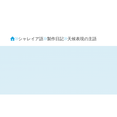
Avendia
シャレイア語
製作日記
天候表現の主語
H
日記 (
2129
)