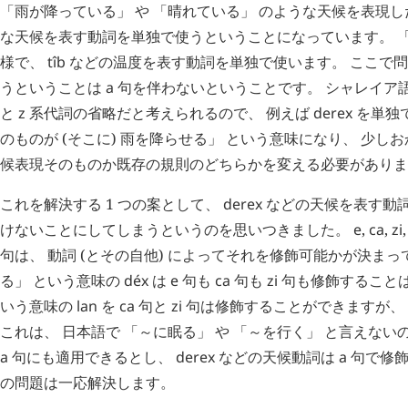
「雨が降っている」 や 「晴れている」 のような天候を表現
な天候を表す動詞を単独で使うということになっています。 「
様で、
tîb
などの温度を表す動詞を単独で使います。 ここで問
うということは
a
句を伴わないということです。 シャレイア
と
z
系代詞の省略だと考えられるので、 例えば
derex
を単独
のものが (そこに) 雨を降らせる」 という意味になり、 少しお
候表現そのものか既存の規則のどちらかを変える必要がありま
これを解決する 1 つの案として、
derex
などの天候を表す動
けないことにしてしまうというのを思いつきました。
e
,
ca
,
zi
句は、 動詞 (とその自他) によってそれを修飾可能かが決まっ
る」 という意味の
déx
は
e
句も
ca
句も
zi
句も修飾することは
いう意味の
lan
を
ca
句と
zi
句は修飾することができますが、
これは、 日本語で 「～に眠る」 や 「～を行く」 と言えない
a
句にも適用できるとし、
derex
などの天候動詞は
a
句で修飾
の問題は一応解決します。