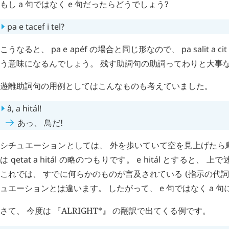
もし
a
句ではなく
e
句だったらどうでしょう?
pa
e
tacef
i
tel
?
こうなると、
pa
e
apéf
の場合と同じ形なので、
pa
salit
a
cit
う意味になるんでしょう。 残す助詞句の助詞ってわりと大事
遊離助詞句の用例としてはこんなものも考えていました。
â
,
a
hitál
!
あっ、 鳥だ!
シチュエーションとしては、 外を歩いていて空を見上げたら鳥
は
qetat
a
hitál
の略のつもりです。
e
hitál
とすると、 上で
これでは、 すでに何らかのものが言及されている (指示の代
ュエーションとは違います。 したがって、
e
句ではなく
a
句
さて、 今度は 『ALRIGHT*』 の翻訳で出てくる例です。