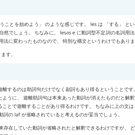
いうことを始めよう」 のような感じです。
les
は 「する」 と
自然でしょう。 ちなみに、
les
os
e
に動詞型不定詞の名詞用法
用法に変わったものなので、 特別な構文というわけでもあり
きます。
 遊離するのは助詞句だけでなく副詞もあり得るということです
たように、 遊離助詞句は本来あった動詞が消えたものだと解
ることで遊離することがあり得るわけです。 ちなみに上の文は
代動詞の
laf
が省略されていると考えるのが妥当でしょう。
 本来存在していた動詞が省略されたと解釈できるわけですが、 