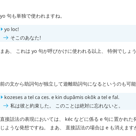
yo
句も単独で使われますね。
yo
loc
!
そこのあなた!
まあ、 これは
yo
句が呼びかけに使われる以上、 特例でしょ
H
追記 (
2701
)
前の文から助詞句が独立して遊離助詞句になるというのも可能だ
kozeses
a
tel
ca
ces
.
e
kin
dupâmis
okôk
a
tel
e
fal
.
私は彼と約束した。 このことは絶対に忘れないと。
直接話法の表現においては、
kéc
などに係る
e
句に置かれた
じような発想ですね。 まあ、 直接話法の場合は
e
も消えます