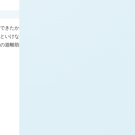
ができたか
いといけな
の遊離助