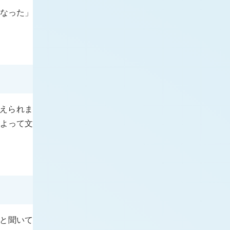
うなった」
考えられま
よって文
 と聞いて