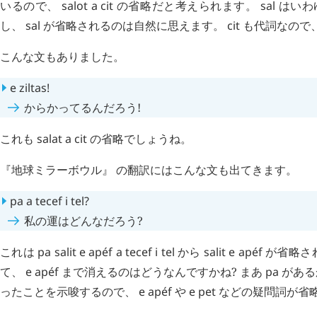
いるので、
salot
a
cit
の省略だと考えられます。
sal
はいわ
し、
sal
が省略されるのは自然に思えます。
cit
も代詞なので
こんな文もありました。
e
ziltas
!
からかってるんだろう!
これも
salat
a
cit
の省略でしょうね。
『地球ミラーボウル』 の翻訳にはこんな文も出てきます。
pa
a
tecef
i
tel
?
私の運はどんなだろう?
これは
pa
salit
e
apéf
a
tecef
i
tel
から
salit
e
apéf
が省略さ
て、
e
apéf
まで消えるのはどうなんですかね? まあ
pa
がある
ったことを示唆するので、
e
apéf
や
e
pet
などの疑問詞が省