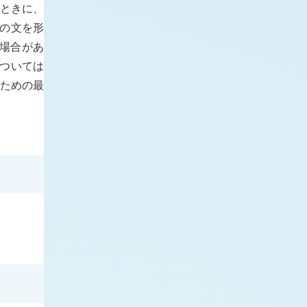
のときに、
つの文を形
る場合があ
については
るための最