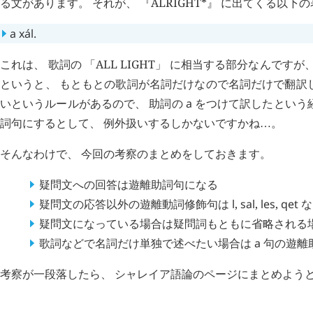
る文があります。 それが、 『ALRIGHT*』 に出てくる以下
a
xál
.
これは、 歌詞の 「ALL LIGHT」 に相当する部分なんで
というと、 もともとの歌詞が名詞だけなので名詞だけで翻訳
いというルールがあるので、 助詞の
a
をつけて訳したという
詞句にするとして、 例外扱いするしかないですかね
。
…
そんなわけで、 今回の考察のまとめをしておきます。
疑問文への回答は遊離助詞句になる
疑問文の応答以外の遊離動詞修飾句は
l
,
sal
,
les
,
qet
な
疑問文になっている場合は疑問詞もともに省略される場
歌詞などで名詞だけ単独で述べたい場合は
a
句の遊離
考察が一段落したら、 シャレイア語論のページにまとめよう
H
追記 (
2115
)