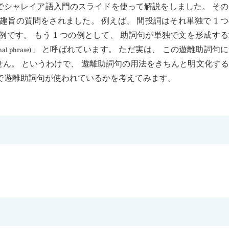
でシャレイア語入門のスライドを使って解説をしました。 そ
趣旨の質問をされました。 例えば、 間投詞はそれ単独で 1 
例です。 もう 1 つの例として、 助詞句が単独で文を形成す
」 と呼ばれています。 ただ実は、 この遊離助詞句
nal phrase)
せん。 というわけで、 遊離助詞句の用法をきちんと明文化す
図で遊離助詞句が使われているかを考えてみます。
。