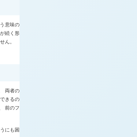
いう意味の
が続く形
ません。
。 両者の
釈できるの
、 前のフ
どうにも困