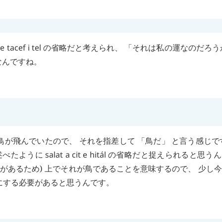
e
tacef
i
tel
の省略だと考えられ、 「それは私の運なのだろう
なんですね。
が飛んでいたので、 それを指差して 「鳥だ」 と言う感じで
述べたように
salat
a
cit
e
hitál
の省略だと捉えられると思うん
詞があるため) 上でそれが鳥であることを意味するので、 少し
にする必要があると思うんです。