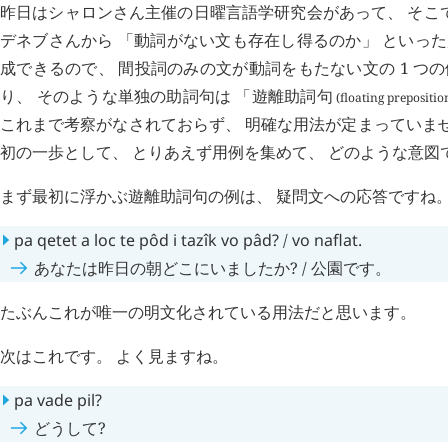
昨日はシャロンさん主催の日曜言語学研究会があって、 そこ
デネブさんから 「動詞がない文も存在し得るのか」 といった
成できるので、 間投詞のみの文が動詞をもたない文の 1 つの
り、 そのような単独の助詞句は 「遊離助詞句
(floating prepositio
これまで考察がなされておらず、 明確な用法が定まっていま
初の一歩として、 とりあえず用例を集めて、 どのような意
まず最初に浮かぶ遊離助詞句の例は、 疑問文への応答ですね
pa
qetet
a
loc
te
pôd
i
tazîk
vo
pâd
?
/
vo
naflat
.
あなたは昨日の朝どこにいましたか? / 公園です。
たぶんこれが唯一の明文化されている用法だと思います。
次はこれです。 よく見ますね。
pa
vade
pil
?
どうして?