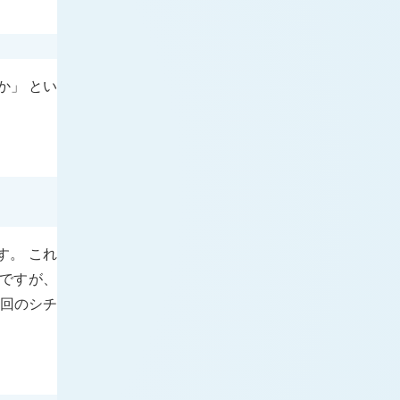
か」 とい
す。 これ
ですが、
今回のシチ