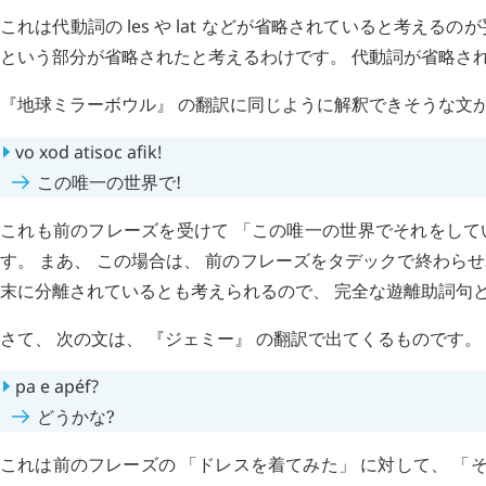
これは代動詞の
les
や
lat
などが省略されていると考えるのが妥
という部分が省略されたと考えるわけです。 代動詞が省略さ
『地球ミラーボウル』 の翻訳に同じように解釈できそうな文
vo
xod
atisoc
afik
!
この唯一の世界で!
これも前のフレーズを受けて 「この唯一の世界でそれをして
す。 まあ、 この場合は、 前のフレーズをタデックで終わら
末に分離されているとも考えられるので、 完全な遊離助詞句
さて、 次の文は、 『ジェミー』 の翻訳で出てくるものです。
pa
e
apéf
?
どうかな?
これは前のフレーズの 「ドレスを着てみた」 に対して、 「そ