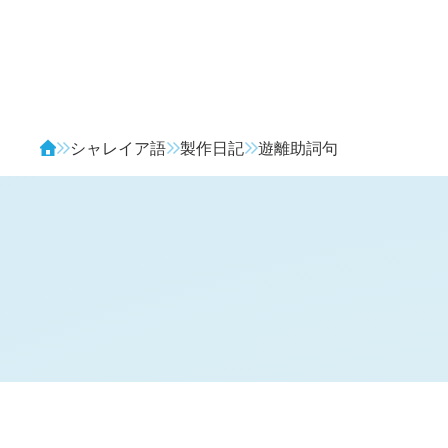
Avendia
シャレイア語
製作日記
遊離助詞句
H
日記 (
2115
)