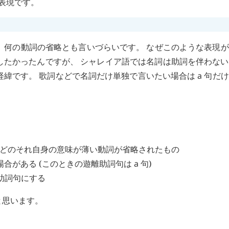
の表現です。
すが、 何の動詞の省略とも言いづらいです。 なぜこのような表現
したかったんですが、 シャレイア語では名詞は助詞を伴わな
経緯です。 歌詞などで名詞だけ単独で言いたい場合は
a
句だけ
どのそれ自身の意味が薄い動詞が省略されたもの
合がある (このときの遊離助詞句は
a
句)
助詞句にする
と思います。