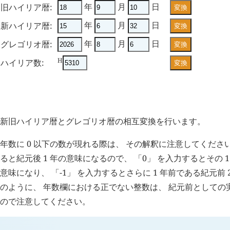
年
月
日
旧ハイリア暦:
変換
年
月
日
新ハイリア暦:
変換
年
月
日
グレゴリオ暦:
変換
H
ハイリア数:
変換
概要
新旧ハイリア暦とグレゴリオ暦の相互変換を行います。
年数に 0 以下の数が現れる際は、 その解釈に注意してください
ると紀元後 1 年の意味になるので、 「0」 を入力するとその 1
意味になり、 「-1」 を入力するとさらに 1 年前である紀元前 
のように、 年数欄における正でない整数は、 紀元前としての実
ので注意してください。