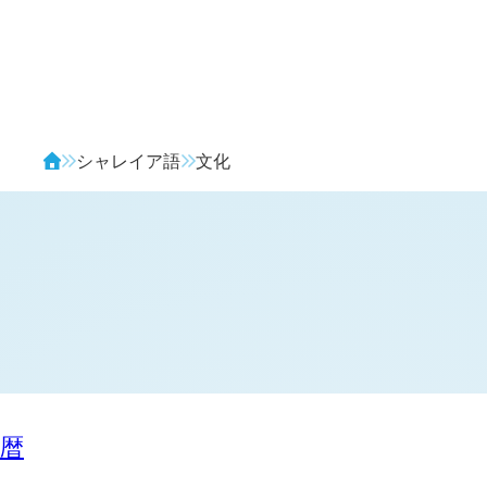
Avendia
シャレイア語
文化
暦