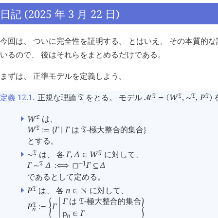
日記 (2025 年 3 月 22 日)
今回は、 ついに完全性を証明する。 とはいえ、 その本質的
いるので、 後はそれらをまとめるだけである。
まずは、 正準モデルを定義しよう。
定義 12.1
.
正規な理論
をとる。 モデル
W
,
,
P
󱁑
󱁑
󱁑
󱁑
󱁑
󰒤
=
(
∼
)
W
は、
󱁑
W
Γ
Γ
は
-極大整合的集合
󱁑
:=
{
∣
󱁑
}
とする。
は、 各
Γ
,
Δ
W
に対して、
󱁑
󱁑
∼
∈
1
Γ
Δ
Γ
Δ
󱁑
−
∼
:⟺
◻
⊆
であるとして定める。
P
は、 各
n
に対して、
󱁑
∈
󱀍
Γ
は
-極大整合的集合
󱁑
P
Γ
󱁑
:=
󰁯
󰁻
n
Γ
p
∈
n