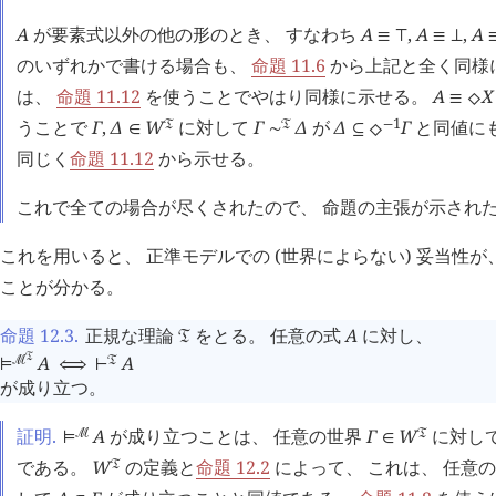
|
A
が要素式以外の他の形のとき、 すなわち
A
,
A
,
A
≡
⊤
≡
⊥
のいずれかで書ける場合も、
命題 11.6
から上記と全く同様
は、
命題 11.12
を使うことでやはり同様に示せる。
A
X
≡
⬦
1
うことで
Γ
,
Δ
W
に対して
Γ
Δ
が
Δ
Γ
と同値に
󱁑
󱁑
−
∈
∼
⊆
⬦
同じく
命題 11.12
から示せる。
これで全ての場合が尽くされたので、 命題の主張が示され
これを用いると、 正準モデルでの (世界によらない) 妥当性
ことが分かる。
命題 12.3
.
正規な理論
をとる。 任意の式
A
に対し、
󱁑
󱁑
A
A
󰒤
󱁑
⊨
⟺
⊢
が成り立つ。
証明.
A
が成り立つことは、 任意の世界
Γ
W
に対し
󰒤
󱁑
⊨
∈
である。
W
の定義と
命題 12.2
によって、 これは、 任意
󱁑