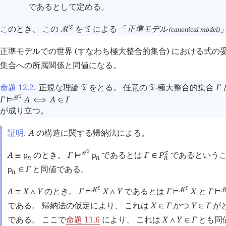
であるとして定める。
このとき、 この
を
による 「
正準モデル
󱁑
(canonical model)
󰒤
󱁑
正準モデルでの世界 (すなわち極大整合的集合) における式の
集合への所属関係と同値になる。
命題 12.2
.
正規な理論
をとる。 任意の
-極大整合的集合
Γ
󱁑
󱁑
Γ
󱁑
A
A
Γ
󰒤
⊨
⟺
∈
が成り立つ。
証明.
A
の構造に関する帰納法による。
A
のとき。
Γ
󱁑
であるとは
Γ
P
であるというこ
p
p
󰒤
󱁑
≡
⊨
∈
n
n
n
Γ
と同値である。
p
∈
n
A
X
Y
のとき。
Γ
󱁑
X
Y
であるとは
Γ
󱁑
X
と
Γ
󰒤
󰒤

≡
∧
⊨
∧
⊨
⊨
である。 帰納法の仮定により、 これは
X
Γ
かつ
Y
Γ
が
∈
∈
である。 ここで
命題 11.6
により、 これは
X
Y
Γ
とも同
∧
∈