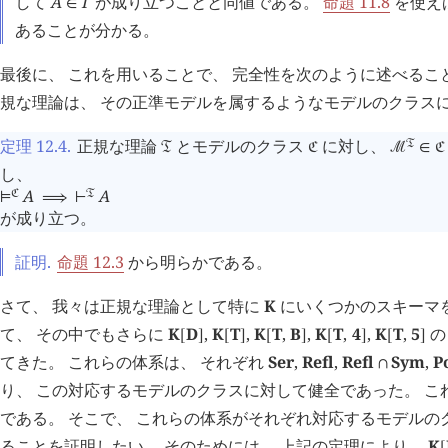
して
A
Γ
が成り立つことと同値である。
命題 11.8
を使え
∈
あることが分かる。
最後に、 これを用いることで、 完全性を次のように述べること
規な理論は、 その正準モデルを属するようなモデルのクラス
定理 12.4
.
正規な理論
とモデルのクラス
に対し、
󱁑
󱁑
󱁀
󰒤
∈
󱁀
し、
A
A
󱁀
󱁑
⊨
⟹
⊢
が成り立つ。
証明.
命題 12.3
から明らかである。
さて、 我々は正規な理論として特に
K
にいくつかのスキーマ
て、 その中でもさらに
K
D
,
K
T
,
K
T
,
B
,
K
T
,
4
,
K
T
,
5
の
[
]
[
]
[
]
[
]
[
]
てきた。 これらの体系は、 それぞれ
Ser
,
Refl
,
Refl
Sym
,
P
∩
り、 この対応するモデルのクラスに対して健全であった。 こ
である。 そこで、 これらの体系がそれぞれ対応するモデルの
ることを証明したい。 そのためには、 上記の定理により、
K
[