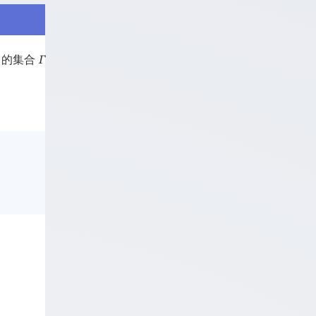
合的集合
Γ
、