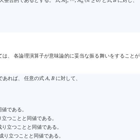
極大整合的であるとする。 式
A
,
,
A
n
0
と式
B
に対し、
⋯
(
≥
)
1
n
ては、 各論理演算子が意味論的に妥当な振る舞いをすること
であれば、 任意の式
A
,
B
に対して、
同値である。
り立つことと同値である。
成り立つことと同値である。
成り立つことと同値である。