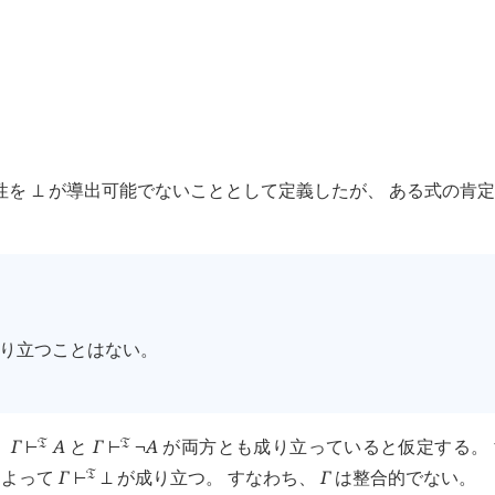
性を
が導出可能でないこととして定義したが、 ある式の肯
⊥
り立つことはない。
、
Γ
A
と
Γ
A
が両方とも成り立っていると仮定する。 
󱁑
󱁑
⊢
⊢
¬
よって
Γ
が成り立つ。 すなわち、
Γ
は整合的でない。
󱁑
⊢
⊥