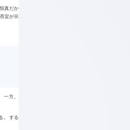
恒真だか
の否定が示
 一方、
。
る。 する