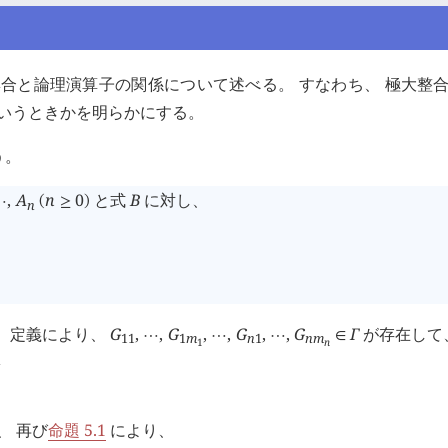
集合と論理演算子の関係について述べる。 すなわち、 極大整
いうときかを明らかにする。
う。
,
A
n
0
と式
B
に対し、
⋯
(
≥
)
n
 定義により、
G
,
,
G
,
,
G
,
,
G
Γ
が存在して
⋯
⋯
⋯
∈
1
1
1
m
n
1
n
m
1
n
n
、 再び
命題 5.1
により、