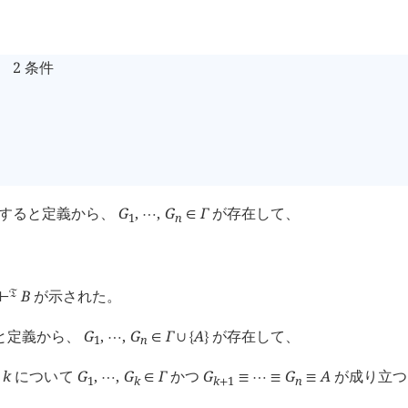
 2 条件
 すると定義から、
G
,
,
G
Γ
が存在して、
⋯
∈
1
n
B
が示された。
󱁑
⊢
と定義から、
G
,
,
G
Γ
A
が存在して、
⋯
∈
∪
{
}
1
n
る
k
について
G
,
,
G
Γ
かつ
G
G
A
が成り立つ
⋯
∈
≡
⋯
≡
≡
1
k
k
1
n
+