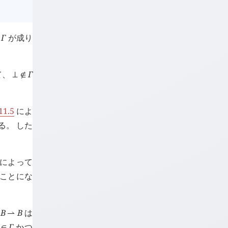
Γ
が成り
て、
Γ
⊥
∉
1.5
によ
る。 した
によって
ことにな
B
B
は
⇀
Γ
かつ