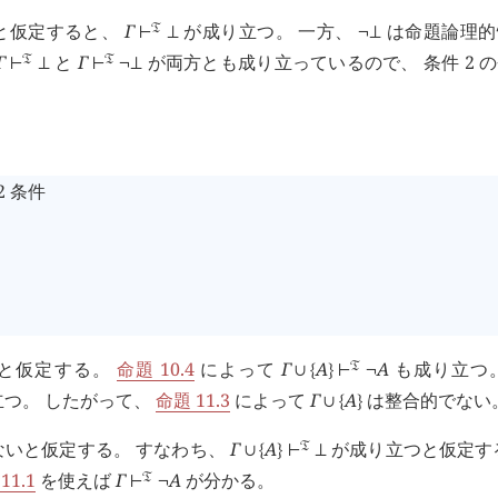
と仮定すると、
Γ
が成り立つ。 一方、
は命題論理的
󱁑
⊢
⊥
¬
⊥
Γ
と
Γ
が両方とも成り立っているので、 条件 2 
󱁑
󱁑
⊢
⊥
⊢
¬
⊥
2 条件
と仮定する。
命題 10.4
によって
Γ
A
A
も成り立つ。
󱁑
∪
{
}
⊢
¬
つ。 したがって、
命題 11.3
によって
Γ
A
は整合的でない
∪
{
}
いと仮定する。 すなわち、
Γ
A
が成り立つと仮定す
󱁑
∪
{
}
⊢
⊥
11.1
を使えば
Γ
A
が分かる。
󱁑
⊢
¬