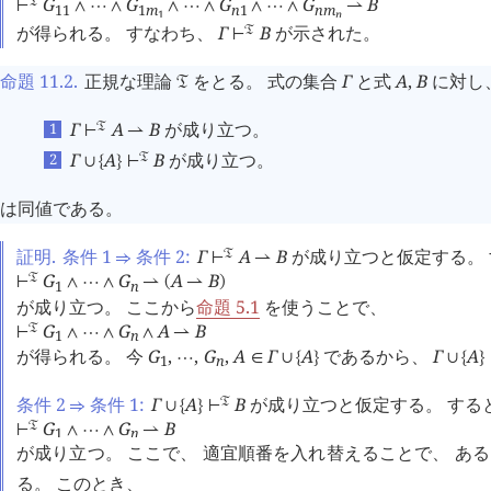
G
G
G
G
B
󱁑
⊢
∧
⋯
∧
∧
⋯
∧
∧
⋯
∧
⇀
1
1
1
m
n
1
n
m
1
n
が得られる。 すなわち、
Γ
B
が示された。
󱁑
⊢
命題 11.2
.
正規な理論
をとる。 式の集合
Γ
と式
A
,
B
に対し、
󱁑
Γ
A
B
が成り立つ。
󱁑
⊢
⇀
Γ
A
B
が成り立つ。
󱁑
∪
{
}
⊢
は同値である。
証明.
条件 1
条件 2:
Γ
A
B
が成り立つと仮定する。
󱁑
⇒
⊢
⇀
G
G
A
B
󱁑
⊢
∧
⋯
∧
⇀
(
⇀
)
1
n
が成り立つ。 ここから
命題 5.1
を使うことで、
G
G
A
B
󱁑
⊢
∧
⋯
∧
∧
⇀
1
n
が得られる。 今
G
,
,
G
,
A
Γ
A
であるから、
Γ
A
⋯
∈
∪
{
}
∪
{
}
1
n
条件 2
条件 1:
Γ
A
B
が成り立つと仮定する。 する
󱁑
⇒
∪
{
}
⊢
G
G
B
󱁑
⊢
∧
⋯
∧
⇀
1
n
が成り立つ。 ここで、 適宜順番を入れ替えることで、 あ
る。 このとき、