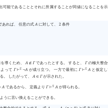
導出可能であることとそれに所属することが同値になることを
であれば、 任意の式
A
に対して、 2 条件
盾を導くため、
A
Γ
であったとする。 すると、
Γ
の極大整合
∉
によって
Γ
A
が成り立つ。 一方で最初に
Γ
A
と仮定し
󱁑
󱁑
⊢
¬
⊢
る。 したがって、
A
Γ
が示された。
∈
A
であるから、 定義より
Γ
A
が得られる。
󱁑
⇀
⊢
ように言い換えることができる。