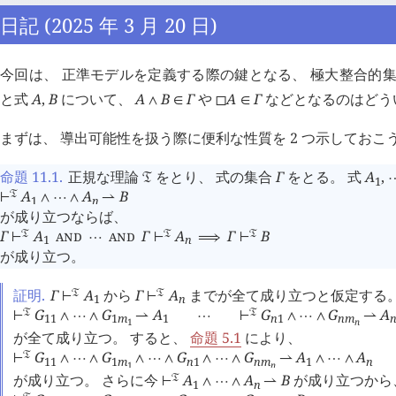
日記 (2025 年 3 月 20 日)
今回は、 正準モデルを定義する際の鍵となる、 極大整合的
と式
A
,
B
について、
A
B
Γ
や
A
Γ
などとなるのはどう
∧
∈
◻
∈
まずは、 導出可能性を扱う際に便利な性質を 2 つ示しておこ
命題 11.1
.
正規な理論
をとり、 式の集合
Γ
をとる。 式
A
,
󱁑
1
A
A
B
󱁑
⊢
∧
⋯
∧
⇀
1
n
が成り立つならば、
Γ
A
AND
AND
Γ
A
Γ
B
󱁑
󱁑
󱁑
⊢
⋯
⊢
⟹
⊢
1
n
が成り立つ。
証明.
Γ
A
から
Γ
A
までが全て成り立つと仮定する。
󱁑
󱁑
⊢
⊢
1
n
G
G
A
G
G
A
󱁑
󱁑
⊢
∧
⋯
∧
⇀
⋯
⊢
∧
⋯
∧
⇀
1
1
1
m
1
n
1
n
m
1
n
が全て成り立つ。 すると、
命題 5.1
により、
G
G
G
G
A
A
󱁑
⊢
∧
⋯
∧
∧
⋯
∧
∧
⋯
∧
⇀
∧
⋯
∧
1
1
1
m
n
1
n
m
1
n
1
n
が成り立つ。 さらに今
A
A
B
が成り立つから
󱁑
⊢
∧
⋯
∧
⇀
1
n