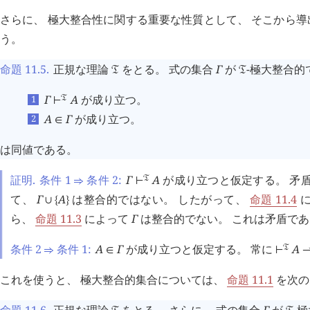
さらに、 極大整合性に関する重要な性質として、 そこから
う。
命題 11.5
.
正規な理論
をとる。 式の集合
Γ
が
-極大整合的
󱁑
󱁑
Γ
A
が成り立つ。
󱁑
⊢
A
Γ
が成り立つ。
∈
は同値である。
証明.
条件 1
条件 2:
Γ
A
が成り立つと仮定する。 矛
󱁑
⇒
⊢
て、
Γ
A
は整合的ではない。 したがって、
命題 11.4
∪
{
}
ら、
命題 11.3
によって
Γ
は整合的でない。 これは矛盾であ
条件 2
条件 1:
A
Γ
が成り立つと仮定する。 常に
A
󱁑
⇒
∈
⊢
これを使うと、 極大整合的集合については、
命題 11.1
を次の