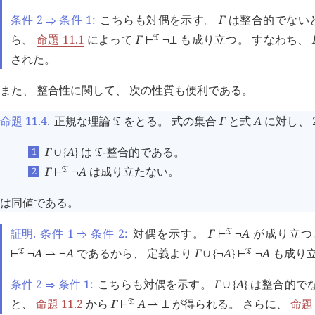
条件 2
条件 1:
こちらも対偶を示す。
Γ
は整合的でない
⇒
ら、
命題 11.1
によって
Γ
も成り立つ。 すなわち、
󱁑
⊢
¬
⊥
された。
また、 整合性に関して、 次の性質も便利である。
命題 11.4
.
正規な理論
をとる。 式の集合
Γ
と式
A
に対し、 
󱁑
Γ
A
は
-整合的である。
∪
{
}
󱁑
Γ
A
は成り立たない。
󱁑
⊢
¬
は同値である。
証明.
条件 1
条件 2:
対偶を示す。
Γ
A
が成り立つ
󱁑
⇒
⊢
¬
A
A
であるから、 定義より
Γ
A
A
も成り立
󱁑
󱁑
⊢
¬
⇀
¬
∪
{
¬
}
⊢
¬
条件 2
条件 1:
こちらも対偶を示す。
Γ
A
は整合的でな
⇒
∪
{
}
と、
命題 11.2
から
Γ
A
が得られる。 さらに、
命題 
󱁑
⊢
⇀
⊥