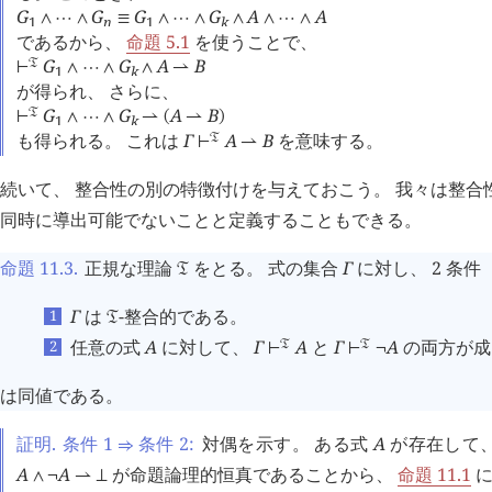
G
G
G
G
A
A
∧
⋯
∧
≡
∧
⋯
∧
∧
∧
⋯
∧
1
n
1
k
であるから、
命題 5.1
を使うことで、
G
G
A
B
󱁑
⊢
∧
⋯
∧
∧
⇀
1
k
が得られ、 さらに、
G
G
A
B
󱁑
⊢
∧
⋯
∧
⇀
(
⇀
)
1
k
も得られる。 これは
Γ
A
B
を意味する。
󱁑
⊢
⇀
続いて、 整合性の別の特徴付けを与えておこう。 我々は整合
同時に導出可能でないことと定義することもできる。
命題 11.3
.
正規な理論
をとる。 式の集合
Γ
に対し、 2 条件
󱁑
Γ
は
-整合的である。
󱁑
任意の式
A
に対して、
Γ
A
と
Γ
A
の両方が成
󱁑
󱁑
⊢
⊢
¬
は同値である。
証明.
条件 1
条件 2:
対偶を示す。 ある式
A
が存在して
⇒
A
A
が命題論理的恒真であることから、
命題 11.1
に
∧
¬
⇀
⊥