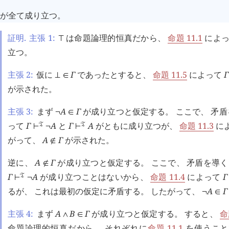
が全て成り立つ。
証明.
主張 1:
は命題論理的恒真だから、
命題 11.1
によ
⊤
立つ。
主張 2:
仮に
Γ
であったとすると、
命題 11.5
によって
Γ
⊥
∈
が示された。
主張 3:
まず
A
Γ
が成り立つと仮定する。 ここで、 矛
¬
∈
って
Γ
A
と
Γ
A
がともに成り立つが、
命題 11.3
に
󱁑
󱁑
⊢
¬
⊢
がって、
A
Γ
が示された。
∉
逆に、
A
Γ
が成り立つと仮定する。 ここで、 矛盾を導
∉
Γ
A
が成り立つことはないから、
命題 11.4
によって
Γ
󱁑
⊢
¬
るが、 これは最初の仮定に矛盾する。 したがって、
A
Γ
¬
∈
主張 4:
まず
A
B
Γ
が成り立つと仮定する。 すると、
命
∧
∈
命題論理的恒真だから、 それぞれに
命題 11.1
を使うこ