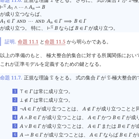
命題 11.6
.
正規な理論
をとる。 さらに、 式の集合
Γ
が
-
󱁑
󱁑
A
A
B
󱁑
⊢
∧
⋯
∧
⇀
1
n
が成り立つならば、
A
Γ
AND
AND
A
Γ
B
Γ
∈
⋯
∈
⟹
∈
1
n
が成り立つ。 特に、
B
ならば
B
Γ
が成り立つ。
󱁑
⊢
∈
証明.
命題 11.1
と
命題 11.5
から明らかである。
以上の準備のもと、 極大整合的集合に対する所属関係におい
これが正準モデルを定義するための鍵となる。
命題 11.7
.
正規な理論
をとる。 式の集合
Γ
が
-極大整合的
󱁑
󱁑
Γ
は常に成り立つ。
⊤
∈
Γ
は常に成り立つ。
⊥
∉
A
Γ
が成り立つことは、
A
Γ
が成り立つことと
¬
∈
∉
A
B
Γ
が成り立つことは、
A
Γ
かつ
B
Γ
が成
∧
∈
∈
∈
A
B
Γ
が成り立つことは、
A
Γ
または
B
Γ
が
∨
∈
∈
∈
A
B
Γ
が成り立つことは、
A
Γ
ならば
B
Γ
が
⇀
∈
∈
∈