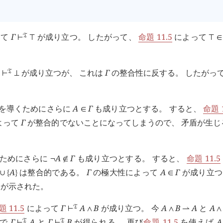
って
Γ
が成り立つ。 したがって、
命題 11.5
によって
󱁑
⊢
⊤
⊤
∈
が成り立つが、 これは
Γ
の整合性に反する。 したがっ
󱁑
⊢
⊥
盾を導くためにさらに
A
Γ
も成り立つとする。 すると、
命題 1
∈
よって
Γ
が整合的でないことになってしまうので、 矛盾が生じ
くためにさらに
A
Γ
も成り立つとする。 すると、
命題 11.5
¬
∉
A
は整合的である。
Γ
の極大性によって
A
Γ
が成り立つ
∪
{
}
∈
が示された。
題 11.5
によって
Γ
A
B
が成り立つ。 今
A
B
A
と
A
󱁑
⊢
∧
∧
⇀
∧
とで
Γ
A
と
Γ
B
が得られる。 再び
命題 11.5
を使えば
A
󱁑
󱁑