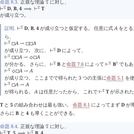
命題 8.3
.
正規な理論
に対し、
󱁑
D
,
B
,
4
T
󱁑
󱁑
⊢
⟹
⊢
が成り立つ。
証明.
D
,
B
,
4
が成り立つと仮定する。 任意に式
A
をとる
󱁑
⊢
ら、
A
A
󱁑
⊢
◻
⇀
◻
◻
が成り立つ。 次に、
D
によって、
󱁑
⊢
A
A
󱁑
⊢
◻
◻
⇀
⬦
◻
†
が分かる。 さらに、
B
と
命題 7.6
によって
B
でもあ
󱁑
󱁑
⊢
⊢
A
A
󱁑
⊢
⬦
◻
⇀
が成り立つ。 ここまでで得られた 3 つの主張に
命題 5.1
を使
A
A
󱁑
⊢
◻
⇀
が得られる。
A
は任意だったから、 これで
T
が示された
󱁑
⊢
T
と
5
の組み合わせは最も強い。
命題 8.1
によってまず
D
が
さらに
B
と
4
も導くことができる。
命題 8.4
.
正規な理論
に対し、
󱁑
T
,
5
B
,
4
󱁑
󱁑
⊢
⟹
⊢