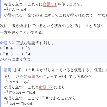
も成り立つ。 これらに
命題 5.1
を使うことで、
A
A
󱁑
⊢
◻
⇀
⬦
が得られる。 全ての
A
に対してこれが得られたので、 すな
次に、
B
が含まれているという状況のもとでは、
4
と
5
は互
一方を導くことができる。
命題 8.2
.
正規な理論
に対し、
󱁑
B
,
4
5
󱁑
󱁑
⊢
⟹
⊢
B
,
5
4
󱁑
󱁑
⊢
⟹
⊢
がともに成り立つ。
証明.
まず、
B
,
4
が成り立っていると仮定する。 任意に
󱁑
⊢
†
あり、 さらに
命題 7.6
によって
4
でもあるから、
󱁑
⊢
A
A
󱁑
⊢
⬦
⬦
⇀
⬦
が成り立つ。 これと
命題 5.2
により、
A
A
󱁑
⊢
◻
⬦
⬦
⇀
◻
⬦
も成り立つ。 ここで
B
であることから、
󱁑
⊢
A
A
󱁑
⊢
⬦
⇀
◻
⬦
⬦