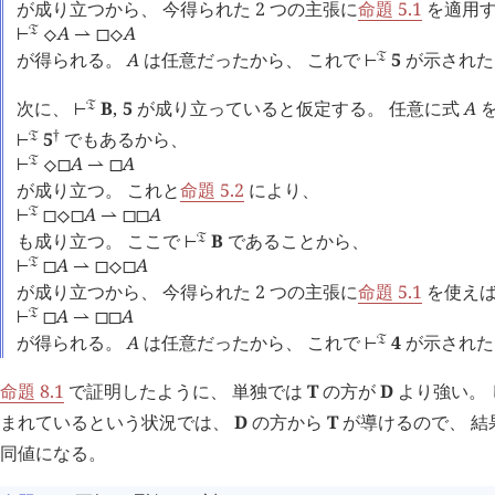
が成り立つから、 今得られた 2 つの主張に
命題 5.1
を適用
A
A
󱁑
⊢
⬦
⇀
◻
⬦
が得られる。
A
は任意だったから、 これで
5
が示された
󱁑
⊢
次に、
B
,
5
が成り立っていると仮定する。 任意に式
A
󱁑
⊢
†
5
でもあるから、
󱁑
⊢
A
A
󱁑
⊢
⬦
◻
⇀
◻
が成り立つ。 これと
命題 5.2
により、
A
A
󱁑
⊢
◻
⬦
◻
⇀
◻
◻
も成り立つ。 ここで
B
であることから、
󱁑
⊢
A
A
󱁑
⊢
◻
⇀
◻
⬦
◻
が成り立つから、 今得られた 2 つの主張に
命題 5.1
を使え
A
A
󱁑
⊢
◻
⇀
◻
◻
が得られる。
A
は任意だったから、 これで
4
が示された
󱁑
⊢
命題 8.1
で証明したように、 単独では
T
の方が
D
より強い。
まれているという状況では、
D
の方から
T
が導けるので、 結
同値になる。