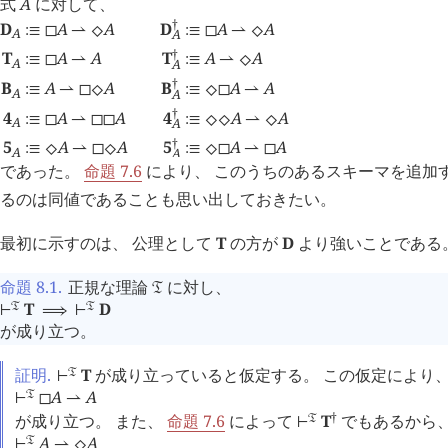
式
A
に対して、
†
D
A
A
D
A
A
:≡
◻
⇀
⬦
:≡
◻
⇀
⬦
A
A
†
T
A
A
T
A
A
:≡
◻
⇀
:≡
⇀
⬦
A
A
†
B
A
A
B
A
A
:≡
⇀
◻
⬦
:≡
⬦
◻
⇀
A
A
†
4
A
A
4
A
A
:≡
◻
⇀
◻
◻
:≡
⬦
⬦
⇀
⬦
A
A
†
5
A
A
5
A
A
:≡
⬦
⇀
◻
⬦
:≡
⬦
◻
⇀
◻
A
A
であった。
命題 7.6
により、 このうちのあるスキーマを追加
るのは同値であることも思い出しておきたい。
最初に示すのは、 公理として
T
の方が
D
より強いことである
命題 8.1
.
正規な理論
に対し、
󱁑
T
D
󱁑
󱁑
⊢
⟹
⊢
が成り立つ。
証明.
T
が成り立っていると仮定する。 この仮定により、
󱁑
⊢
A
A
󱁑
⊢
◻
⇀
†
が成り立つ。 また、
命題 7.6
によって
T
でもあるから
󱁑
⊢
A
A
󱁑
⊢
⇀
⬦