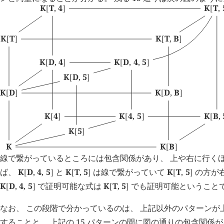
K
T
,
4
K
T
,
[
]
[
K
T
K
T
,
B
[
]
[
]
K
D
,
4
K
D
,
4
,
5
[
]
[
]
K
D
,
5
[
]
K
D
K
D
,
B
[
]
[
]
K
4
K
4
,
5
K
B
,
[
]
[
]
[
K
5
[
]
K
K
B
[
]
線で繋がっているところには包含関係があり、 上や右に行くほ
ば、
K
D
,
4
,
5
と
K
T
,
5
は線で繋がっていて
K
T
,
5
の方が
[
]
[
]
[
]
K
D
,
4
,
5
で証明可能な式は
K
T
,
5
でも証明可能ということ
[
]
[
]
なお、 この段階で分かっているのは、 上記以外のパターンが上
することと、 上記の 15 パターンの間に図の通りの包含関係