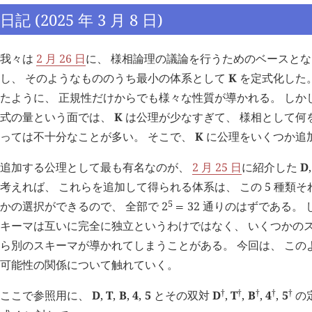
日記 (2025 年 3 月 8 日)
我々は
2 月 26 日
に、 様相論理の議論を行うためのベースと
し、 そのようなもののうち最小の体系として
K
を定式化した
たように、 正規性だけからでも様々な性質が導かれる。 しか
式の量という面では、
K
は公理が少なすぎて、 様相として何
っては不十分なことが多い。 そこで、
K
に公理をいくつか追
追加する公理として最も有名なのが、
2 月 25 日
に紹介した
D
,
考えれば、 これらを追加して得られる体系は、 この 5 種類
5
かの選択ができるので、 全部で
2
3
2
通りのはずである。 し
=
キーマは互いに完全に独立というわけではなく、 いくつかの
ら別のスキーマが導かれてしまうことがある。 今回は、 この
可能性の関係について触れていく。
†
†
†
†
†
ここで参照用に、
D
,
T
,
B
,
4
,
5
とその双対
D
,
T
,
B
,
4
,
5
の