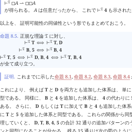
A
A
󱁑
⊢
◻
⇀
◻
◻
が得られる。
A
は任意だったから、 これで
4
も示された
󱁑
⊢
以上を、 証明可能性の同値性という形でもまとめておこう。
命題 8.5
.
正規な理論
に対し、
󱁑
T
T
,
D
󱁑
󱁑
⊢
⟺
⊢
B
,
5
B
,
4
󱁑
󱁑
⊢
⟺
⊢
T
,
5
D
,
B
,
4
T
,
B
,
4
󱁑
󱁑
󱁑
⊢
⟺
⊢
⟺
⊢
が全て成り立つ。
証明.
これまでに示した
命題 8.1
,
命題 8.2
,
命題 8.3
,
命題 8.4
これにより、 例えば
T
と
D
を両方とも追加した体系は、 単
型である。 同様に、
B
と
4
を追加した体系は、
4
の代わりに
ある。 さらに、
D
もしくは
T
に加えて
B
と
4
も追加した体系は
に
T
と
5
を追加した体系と同型である。 これらの関係から同
理していくと、
D
,
T
,
B
,
4
,
5
の合計 32 通りの追加パターンのう
ンと同型になることが分かる。 残る 15 通りは次の図のよう