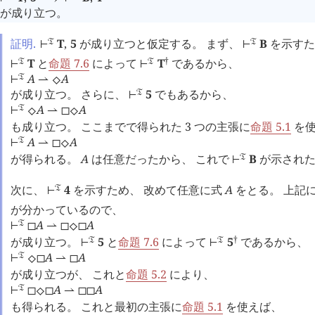
が成り立つ。
証明.
T
,
5
が成り立つと仮定する。 まず、
B
を示すた
󱁑
󱁑
⊢
⊢
†
T
と
命題 7.6
によって
T
であるから、
󱁑
󱁑
⊢
⊢
A
A
󱁑
⊢
⇀
⬦
が成り立つ。 さらに、
5
でもあるから、
󱁑
⊢
A
A
󱁑
⊢
⬦
⇀
◻
⬦
も成り立つ。 ここまでで得られた 3 つの主張に
命題 5.1
を使
A
A
󱁑
⊢
⇀
◻
⬦
が得られる。
A
は任意だったから、 これで
B
が示され
󱁑
⊢
次に、
4
を示すため、 改めて任意に式
A
をとる。 上記
󱁑
⊢
が分かっているので、
A
A
󱁑
⊢
◻
⇀
◻
⬦
◻
†
が成り立つ。
5
と
命題 7.6
によって
5
であるから、
󱁑
󱁑
⊢
⊢
A
A
󱁑
⊢
⬦
◻
⇀
◻
が成り立つが、 これと
命題 5.2
により、
A
A
󱁑
⊢
◻
⬦
◻
⇀
◻
◻
も得られる。 これと最初の主張に
命題 5.1
を使えば、