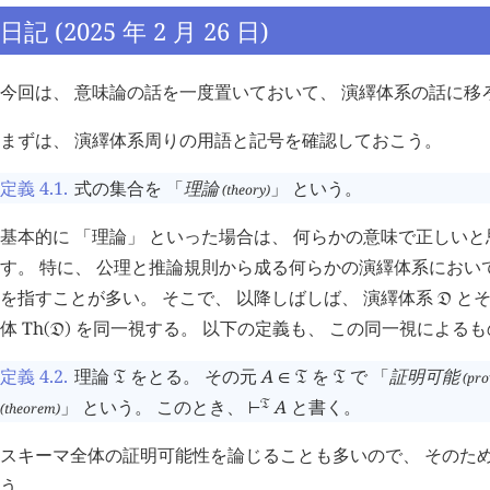
日記 (2025 年 2 月 26 日)
今回は、 意味論の話を一度置いておいて、 演繹体系の話に移
まずは、 演繹体系周りの用語と記号を確認しておこう。
定義 4.1
.
式の集合を 「
理論
」 という。
(theory)
基本的に 「理論」 といった場合は、 何らかの意味で正しい
す。 特に、 公理と推論規則から成る何らかの演繹体系におい
を指すことが多い。 そこで、 以降しばしば、 演繹体系
とそ
󱁁
体
Th
を同一視する。 以下の定義も、 この同一視による
(
󱁁
)
定義 4.2
.
理論
をとる。 その元
A
を
で 「
証明可能
(pro
󱁑
∈
󱁑
󱁑
」 という。 このとき、
A
と書く。
󱁑
(theorem)
⊢
スキーマ全体の証明可能性を論じることも多いので、 そのた
う。