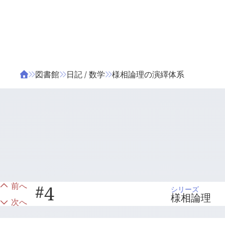
ΤΑ ΖΙΦΙΛΟΥ
ΒΙΒΛΙΑ
図書館
日記 / 数学
様相論理の演繹体系
前へ
#
4
シリーズ
様相論理
次へ