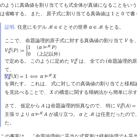
のように真偽値を割り当てても式全体が真値になることをいう
は省略する。 また、 原子式に割り当てる真偽値は 1 と 0 で
証明.
任意にモデル
とその世界
α
をとる。
󰒤
∈
󱁀
∈
󰒤
ここで、 命題論理的原子式に対する真偽値の割り当て
V
を
1
α
P
󰒤
(
⊨
)
V
P
󰒤
(
)
:=
󰁮
α
0
上記以外
(
)
で定める。 このように定めた
V
は、 全ての (命題論理的原
󰒤
α
て、
V
X
1
α
X
󰒤
󰒤
(
)
=
⟺
⊨
♡
α
を満たす。 これは、 式に対しての真偽値の割り当てと様相
を見比べることで、
X
の構造に関する帰納法から簡単に示
さて、 仮定から
A
は命題論理的恒真なので、 特に
V
A
󰒤
(
)
=
α
主張
より
α
A
が成り立つ。
α
と
は任意だったので
󰒤
♡
⊨
󰒤
た。
この事実は、 「命題論理的に妥当な式変形は様相論理でも妥当