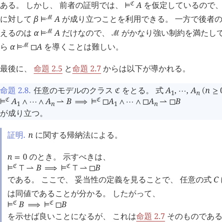
ある。 しかし、 前者の証明では、
A
を仮定しているので
󱁀
⊨
に対して
β
A
が成り立つことを利用できる。 一方で後者の
󰒤
⊨
えるのは
α
A
だけなので、
がかなり強い制約を満たして
󰒤
⊨
󰒤
ら
α
A
を導くことは難しい。
󰒤
⊨
◻
最後に、
命題 2.5
と
命題 2.7
からは以下が導かれる。
命題 2.8
.
任意のモデルのクラス
をとる。 式
A
,
,
A
n
󱁀
⋯
(
≥
1
n
A
A
B
A
A
B
󱁀
󱁀
⊨
∧
⋯
∧
⇀
⟹
⊨
◻
∧
⋯
∧
◻
⇀
◻
1
n
1
n
が成り立つ。
証明.
n
に関する帰納法による。
n
0
のとき。 示すべきは、
=
B
B
󱁀
󱁀
⊨
⊤
⇀
⟹
⊨
⊤
⇀
◻
である。 ここで、 妥当性の定義を見ることで、 任意の式
C
は同値であることが分かる。 したがって、
B
B
󱁀
󱁀
⊨
⟹
⊨
◻
を示せば良いことになるが、 これは
命題 2.7
そのものであ