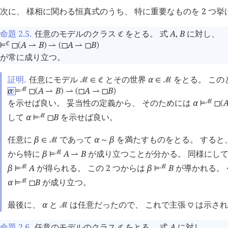
次に、 様相に関わる恒真式のうち、 特に重要なものを 2 つ挙
命題 2.5
.
任意のモデルのクラス
をとる。 式
A
,
B
に対し、
󱁀
A
B
A
B
󱁀
⊨
◻
(
⇀
)
⇀
(
◻
⇀
◻
)
が常に成り立つ。
証明.
任意にモデル
とその世界
α
をとる。 この
󰒤
∈
󱁀
∈
󰒤
α
A
B
A
B
󰒤
⊨
◻
(
⇀
)
⇀
(
◻
⇀
◻
)
♡
を示せば良い。 妥当性の定義から、 そのためには
α
󰒤
⊨
◻
(
して
α
B
を示せば良い。
󰒤
⊨
◻
任意に
β
であって
α
β
を満たすものをとる。 すると
∈
󰒤
∼
から特に
β
A
B
が成り立つことが分かる。 同様にして
󰒤
⊨
⇀
β
A
が得られる。 この 2 つからは
β
B
が導かれる。
󰒤
󰒤
⊨
⊨
α
B
が成り立つ。
󰒤
⊨
◻
最後に、
α
と
は任意だったので、 これで主張
は示され
󰒤
♡
命題 2.6
.
任意のモデルのクラス
をとる。 式
A
に対し、