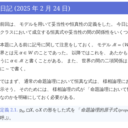
日記 (2025 年 2 月 24 日)
前回は、 モデルを用いて妥当性や恒真性の定義をした。 今日は
クラスにおいて成立する恒真式や妥当性の間の関係性をいくつ
本題に入る前に記号に関して注意をしておく。 モデル
󰒤
=
(
界とは元
α
W
のことであった。 以降ではこれを、 あたか
∈
うに
α
と書くことがある。 また、 世界の間の二項関係は
∈
󰒤
に
で書く。
∼
ではまず、 通常の命題論理において恒真な式は、 様相論理に
示そう。 そのためには、 様相論理の式が 「命題論理において
なのかを明確にしておく必要がある。
定義 2.1
.
,
X
,
X
の形をした式を 「
命題論理的原子式
p
(propo
◻
⬦
n
呼ぶ。