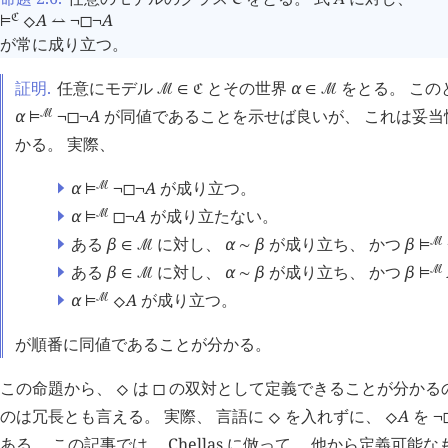
󱁀
A
A
󱁀
⊨
⬦
⥎
¬
◻
¬
が常に成り立つ。
証明.
任意にモデル
とその世界
α
をとる。 この
󰒤
∈
󱁀
∈
󰒤
α
A
が同値であることを示せば良いが、 これは妥当
󰒤
⊨
¬
◻
¬
かる。 実際、
α
A
が成り立つ。
󰒤
⊨
¬
◻
¬
α
A
が成り立たない。
󰒤
⊨
◻
¬
ある
β
に対し、
α
β
が成り立ち、 かつ
β
󰒤
∈
󰒤
∼
⊨
ある
β
に対し、
α
β
が成り立ち、 かつ
β
󰒤
∈
󰒤
∼
⊨
α
A
が成り立つ。
󰒤
⊨
⬦
が順番に同値であることが分かる。
この命題から、
は
の双対として定義できることが分かる
⬦
◻
のは冗長とも言える。 実際、 言語に
を入れずに、
A
を
⬦
⬦
¬
ある。 この記事では、 Chellas に倣って、 他から定義可