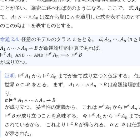
ことが多い。 厳密に述べれば次のようになる。 ここで、 式
A
て、
A
A
は左から順に
を適用した式を表すものとす
∧
⋯
∧
∧
1
n
のこの式は
を表すものとする。
⊤
命題 2.4
.
任意のモデルのクラス
をとる。 式
A
,
,
A
n
󱁀
⋯
(
≥
1
n
A
A
B
が命題論理的恒真であれば、
∧
⋯
∧
⇀
1
n
A
AND
AND
A
B
󱁀
󱁀
󱁀
⊨
⋯
⊨
⟹
⊨
1
n
が成り立つ。
証明.
A
から
A
までが全て成り立つと仮定する。 
󱁀
󱁀
⊨
⊨
1
n
世界
α
をとる。 まず、
A
A
B
は命題論理的
∈
󰒤
∧
⋯
∧
⇀
1
n
り、
α
A
A
B
󰒤
⊨
∧
⋯
∧
⇀
1
n
が成り立つ。 妥当性の定義から、 これは
A
から
A
󱁀
󱁀
⊨
⊨
1
n
B
が成り立つことを意味する。 今
A
から
A
まで
󱁀
󱁀
󱁀
⊨
⊨
⊨
1
n
されているから、 これより
B
が得られる。
α
と
は任
󱁀
⊨
󰒤
が示された。