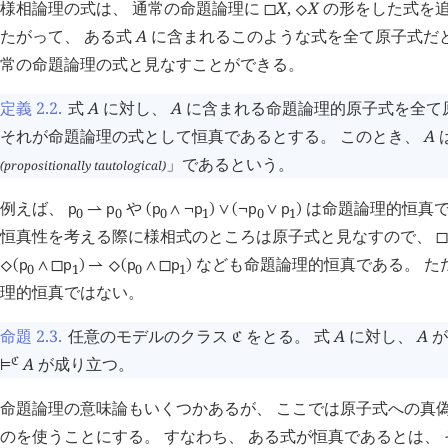
様相論理の式は、 通常の命題論理に
X
,
X
の形をした式を追
◻
⬦
たがって、 ある式
A
に含まれるこのような式を全て原子式だ
常の命題論理の式と見なすことができる。
定義 2.2
.
式
A
に対し、
A
に含まれる命題論理的原子式を全て
それが命題論理の式として恒真であるとする。 このとき、
A
」であるという。
(propositionally tautological)
例えば、
や
は命題論理的恒真で
p
p
p
p
p
p
⇀
(
∧
¬
)
∨
(
¬
∨
)
0
0
0
1
0
1
恒真性を考える際に様相式のところは原子式と見なすので、
◻
なども命題論理的恒真である。 た
p
p
p
p
⬦
(
∧
◻
)
⇀
⬦
(
∧
◻
)
0
1
0
1
理的恒真ではない。
命題 2.3
.
任意のモデルのクラス
をとる。 式
A
に対し、
A
が
󱁀
A
が成り立つ。
󱁀
⊨
命題論理の意味論もいくつかあるが、 ここでは原子式への真
のを使うことにする。 すなわち、 ある式が恒真であるとは、