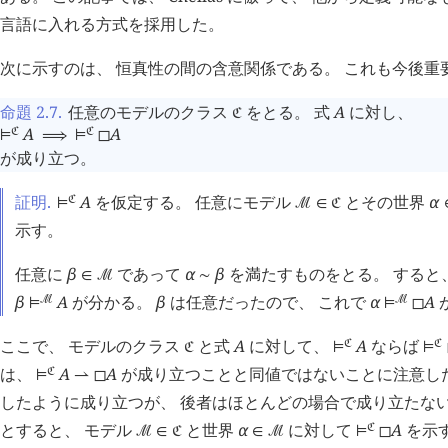
言語に入れる方式を採用した。
次に示すのは、 恒真性の間の含意関係である。 これも今後重
命題 2.7
.
任意のモデルのクラス
をとる。 式
A
に対し、
󱁀
A
A
󱁀
󱁀
⊨
⟹
⊨
◻
が成り立つ。
証明.
A
を仮定する。 任意にモデル
とその世界
α
󱁀
⊨
󰒤
∈
󱁀
示す。
任意に
β
であって
α
β
を満たすものをとる。 すると
∈
󰒤
∼
β
A
が分かる。
β
は任意だったので、 これで
α
A
󰒤
󰒤
⊨
⊨
◻
ここで、 モデルのクラス
と式
A
に対して、
A
ならば
󱁀
󱁀
󱁀
⊨
⊨
は、
A
A
が成り立つことと同値ではないことに注意した
󱁀
⊨
⇀
◻
したように成り立つが、 後者はほとんどの場合で成り立たない
とすると、 モデル
と世界
α
に対して
A
を示
󱁀
󰒤
∈
󱁀
∈
󰒤
⊨
◻