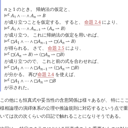
n
1
のとき。 帰納法の仮定と、
≥
A
A
B
󱁀
⊨
∧
⋯
∧
⇀
1
n
が成り立つことを仮定する。 すると、
命題 2.4
により、
A
A
A
B
󱁀
⊨
∧
⋯
∧
⇀
(
⇀
)
1
n
1
n
−
が成り立つ。 これに帰納法の仮定を用いれば、
A
A
A
B
󱁀
⊨
◻
∧
⋯
∧
◻
⇀
◻
(
⇀
)
1
n
1
n
−
が得られる。 さて、
命題 2.5
により、
A
B
A
B
󱁀
⊨
◻
(
⇀
)
⇀
(
◻
⇀
◻
)
n
n
が成り立つので、 これと前の式を合わせれば、
A
A
A
B
󱁀
⊨
◻
∧
⋯
∧
◻
⇀
(
◻
⇀
◻
)
1
n
1
n
−
が分かる。 再び
命題 2.4
を使えば、
A
A
B
󱁀
⊨
◻
∧
⋯
∧
◻
⇀
◻
1
n
が示された。
この他にも恒真式や妥当性の含意関係は様々あるが、 特にここ
様相論理の演繹体系の公理や推論規則に対応するという点で重
いては次の次くらいの日記で触れることになりそうである。