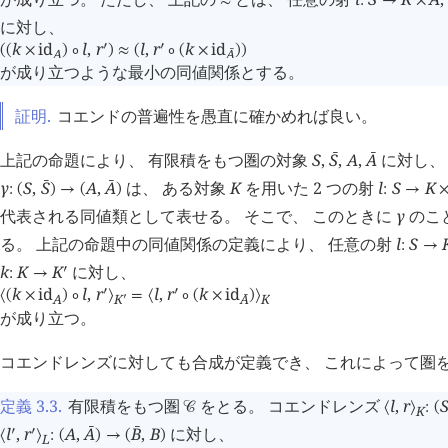
≈
:
→
×
に対し、
k
id
l
,
r
l
,
r
k
id
󰎘
󰎘
(
(
×
)
∘
)
≈
(
∘
(
×
)
)
A
A
󰔄
が成り立つような最小の同値関係とする。
証明.
コエンドの普遍性を愚直に確かめれば良い。
上記の命題により、 有限積をもつ圏の対象
S
,
S
,
A
,
A
に対し、
󰔄
󰔄
γ
S
,
S
A
,
A
は、 ある対象
K
を用いた 2 つの射
l
S
K
󰔄
󰔄
:
(
)
→
(
)
:
→
代表される同値類として表せる。 そこで、 このときに
γ
のこ
る。 上記の命題中の同値関係の定義により、 任意の射
l
S
:
→
k
K
K
に対し、
󰎘
:
→
k
id
l
,
r
l
,
r
k
id
󰎘
󰎘
⟨
(
×
)
∘
⟩
=
⟨
∘
(
×
)
⟩
A
K
A
K
󰔄
󰎘
が成り立つ。
コエンドレンズに対しても合成が定義でき、 これによって圏
定義 3.3
.
有限積をもつ圏
をとる。 コエンドレンズ
l
,
r
󰒚
⟨
⟩
:
(
K
l
,
r
A
,
A
B
,
B
に対し、
󰔄
󰔄
󰎘
󰎘
⟨
⟩
:
(
)
→
(
)
L