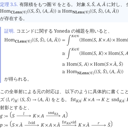
定理 3.5
.
有限積をもつ圏
をとる。 対象
S
,
S
,
A
,
A
に対し、 
󰔄
󰔄
󰒚
Hom
S
,
S
,
A
,
A
Hom
S
,
S
,
A
,
A
󰔄
󰔄
󰔄
󰔄
(
(
)
(
)
)
≅
(
(
)
(
)
)
CLens
NLens
(
󰒚
)
(
󰒚
)
が存在する。
証明.
コエンドに関する Yoneda の補題を用いると、
K
∈
󰒚
Hom
S
,
S
,
A
,
A
Hom
S
,
K
A
Hom
󰔄
󰔄
(
(
)
(
)
)
=
󰄵
(
(
×
)
×
CLens
(
󰒚
)
K
∈
󰒚
Hom
S
,
K
Hom
S
,
≅
󰄵
(
(
)
×
(
Hom
S
,
A
Hom
S
A
,
S
󰔄
󰔄
≅
(
)
×
(
×
)
Hom
S
,
S
,
A
,
A
󰔄
󰔄
≅
(
(
)
(
)
)
NLens
(
󰒚
)
が得られる。
この全単射による元の対応は、 以下のように具体的に書くこと
ズ
l
,
r
S
,
S
A
,
A
をとる。
fst
K
A
K
と
snd
󰔄
󰔄
⟨
⟩
:
(
)
→
(
)
:
×
→
:
K
K
A
K
A
射影とすると、
snd
l
K
A
󰇡
󰇥
g
S
K
A
A
:=
×
fst
id
l
id
r
×
K
A
×
󰇡
󰇥
p
S
A
K
A
A
K
A
S
󰔄
󰔄
󰔄
󰔄
:=
×
×
×
×