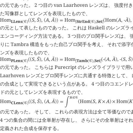
の元であった。 2 つ目の van Laarhoven レンズは、 強
た写像群としてレンズを表現したもので、
Hom
S
,
S
,
A
,
A
Hom
Hom
A
,
-
A
,
󰔄
󰔄
󰔄
(
(
)
(
)
)
=
(
(
)
LLens
StrEnd
,
Set
(
󰒚
)
[
(
󰒚
)
]
の元として表したものであった。 これは Haskell のレンズ
エンコーディング方法である。 3 つ目のプロ関手レンズは、
りに Tambra 構造をもった自己プロ関手を考え、 それで添
ンズを表現したもので、
Hom
S
,
S
,
A
,
A
Hom
-
A
,
A
,
-
S
,
S
󰔄
󰔄
󰔄
󰔄
(
(
)
(
)
)
=
(
(
)
(
)
PLens
Tamb
,
Set
(
󰒚
)
[
(
󰒚
)
]
の元であった。 こちらは Purecript のレンズライブラリで用
Laarhoven レンズとプロ関手レンズに共通する特徴として
の合成として実現できるという点がある。 4 つ目のコエンド
ドの元としてレンズを表現するもので、
K
∈
󰒚
Hom
S
,
S
,
A
,
A
Hom
S
,
K
A
Hom
K
󰔄
󰔄
(
(
)
(
)
)
=
󰄵
(
(
×
)
×
(
CLens
(
󰒚
)
の元であった。 そして、 これらの表現方法は全て等価なのであ
4 つの集合の間には全単射が存在し、 さらにその全単射はそ
定義された合成を保存する。