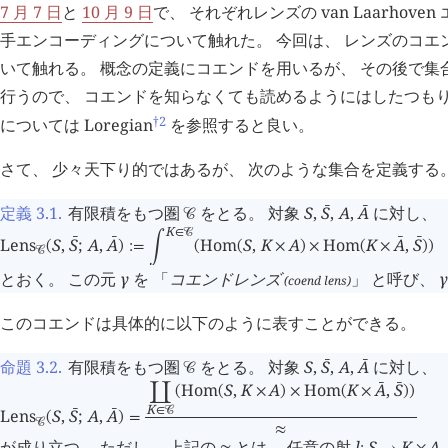
7 月 7 日
と
10 月 9 日
で、 それぞれレンズの van Laarhov
手エンコーディングについて触れた。 今回は、 レンズのコエ
いて触れる。 概念の定義にコエンドを用いるが、 その後で集
行うので、 コエンドを知らなくても読めるようにはしたつもり
†2
については Loregian
を参照すると良い。
さて、 少々天下り的ではあるが、 次のような集合を定義する
定義 3.1
.
有限積をもつ圏
をとる。 対象
S
,
S
,
A
,
A
に対し、
󰔄
󰔄
󰒚
K
∈
󰒚
Lens
S
,
S
;
A
,
A
Hom
S
,
K
A
Hom
K
A
,
S
󰔄
󰔄
󰔄
󰔄
(
)
:=
󰄵
(
(
×
)
×
(
×
)
)
󰒚
とおく。 この元
γ
を 「
コエンドレンズ
」 と呼び、
γ
(coend lens)
このコエンドは具体的に以下のように表すことができる。
命題 3.2
.
有限積をもつ圏
をとる。 対象
S
,
S
,
A
,
A
に対し、
󰔄
󰔄
󰒚
Hom
S
,
K
A
Hom
K
A
,
S
󰔄
󰔄
󰄘
(
(
×
)
×
(
×
)
)
K
∈
󰒚
Lens
S
,
S
;
A
,
A
󰔄
󰔄
(
)
=
󰒚
≈
が成り立つ。 ただし、 上記の
とは、 任意の射
l
S
K
A