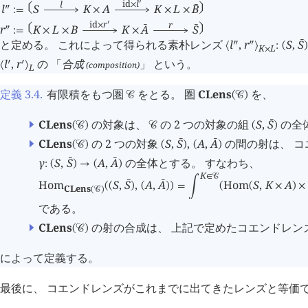
id
l
l
󰎘
×
l
S
K
A
K
L
B
󰇠
󰇤
󰔄
󰎙
:=
×
×
×
id
r
r
󰎘
×
r
K
L
B
K
A
S
󰇠
󰇤
󰔄
󰔄
󰎙
:=
×
×
×
と定める。 これによって得られる素朴レンズ
l
,
r
S
,
S
󰔄
󰎙
󰎙
⟨
⟩
:
(
K
L
×
l
,
r
の 「
合成
」 という。
󰎘
󰎘
(composition)
⟨
⟩
L
定義 3.4
.
有限積をもつ圏
をとる。 圏
CLens
を、
󰒚
(
󰒚
)
CLens
の対象は、
の 2 つの対象の組
S
,
S
の全
󰔄
(
󰒚
)
󰒚
(
)
CLens
の 2 つの対象
S
,
S
,
A
,
A
の間の射は、 コ
󰔄
󰔄
(
󰒚
)
(
)
(
)
γ
S
,
S
A
,
A
の全体とする。 すなわち、
󰔄
󰔄
:
(
)
→
(
)
K
∈
󰒚
Hom
S
,
S
,
A
,
A
Hom
S
,
K
A
󰔄
󰔄
(
(
)
(
)
)
=
󰄵
(
(
×
)
×
CLens
(
󰒚
)
である。
CLens
の射の合成は、 上記で定めたコエンドレン
(
󰒚
)
によって定義する。
最後に、 コエンドレンズがこれまでに出てきたレンズと等価