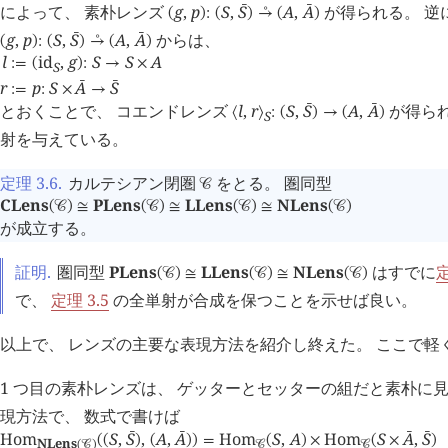
によって、 素朴レンズ
g
,
p
S
,
S
A
,
A
が得られる。 逆
󰔄
󰔄
(
)
:
(
)
→
(
)
󰔊
g
,
p
S
,
S
A
,
A
からは、
󰔄
󰔄
(
)
:
(
)
→
(
)
󰔊
l
id
,
g
S
S
A
:=
(
)
:
→
×
S
r
p
S
A
S
󰔄
󰔄
:=
:
×
→
とおくことで、 コエンドレンズ
l
,
r
S
,
S
A
,
A
が得られ
󰔄
󰔄
⟨
⟩
:
(
)
→
(
)
S
射を与えている。
定理 3.6
.
カルテシアン閉圏
をとる。 圏同型
󰒚
CLens
PLens
LLens
NLens
(
󰒚
)
≅
(
󰒚
)
≅
(
󰒚
)
≅
(
󰒚
)
が成立する。
証明.
圏同型
PLens
LLens
NLens
はすでに
定
(
󰒚
)
≅
(
󰒚
)
≅
(
󰒚
)
で、
定理 3.5
の全単射が合成を保つことを示せば良い。
以上で、 レンズの主要な表現方法を紹介し終えた。 ここで軽
1 つ目の素朴レンズは、 ゲッターとセッターの組だと素朴に
現方法で、 数式で書けば
Hom
S
,
S
,
A
,
A
Hom
S
,
A
Hom
S
A
,
S
󰔄
󰔄
󰔄
󰔄
(
(
)
(
)
)
=
(
)
×
(
×
)
NLens
(
󰒚
)
󰒚
󰒚