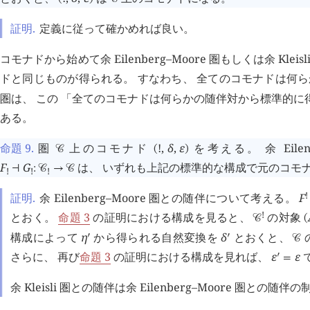
󰖥
󰖨
󰖥
󰖨
󰖥
󰖨
󰖥
󰖨
󰖥
󰖨
󰖥
󰖨
󰖥
󰖨
󰖥
󰖨
証明.
定義に従って確かめれば良い。
コモナドから始めて余 Eilenberg–Moore 圏もしくは余 K
ドと同じものが得られる。 すなわち、 全てのコモナドは何らかの
圏は、 この 「全てのコモナドは何らかの随伴対から標準的に得ら
ある。
命題 9
.
圏
上のコモナド
!
,
δ
,
ε
を考える。 余 Eilen
󰒚
(
)
F
G
は、 いずれも上記の標準的な構成で元のコモ
⊣
:
󰒚
→
󰒚
!
!
!
!
証明.
余 Eilenberg–Moore 圏との随伴について考える。
F
!
とおく。
命題 3
の証明における構成を見ると、
の対象
󰒚
(
構成によって
η
から得られる自然変換を
δ
とおくと、
󰎘
󰎘
󰒚
さらに、 再び
命題 3
の証明における構成を見れば、
ε
ε
󰎘
=
余 Kleisli 圏との随伴は余 Eilenberg–Moore