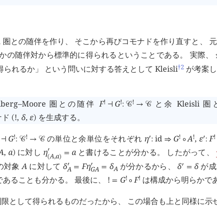
leisli 圏との随伴を作り、 そこから再びコモナドを作り直すと、 
随伴対から標準的に得られるということである。 実際、 余 Kl
†2
れるか」 という問いに対する答えとして Kleisli
が考案し
!
!
!
berg–Moore 圏との随伴
F
G
と余 Kleisli
⊣
:
󰒚
→
󰒚
ナド
!
,
δ
,
ε
を生成する。
(
)
!
!
!
!
!
G
の単位と余単位をそれぞれ
η
id
G
A
,
ε
F
󰎘
󰎘
⊣
:
󰒚
→
󰒚
:
⇒
∘
:
󰎘
A
,
a
に対し
η
a
と書けることが分かる。 したがって、
)
=
A
,
a
(
)
の対象
A
に対して
δ
F
η
δ
が分かるから、
δ
δ
が成
󰎘
󰎘
󰎘
=
=
=
A
A
G
A
!
!
であることも分かる。 最後に、
!
G
F
は構成から明らかで
=
∘
 圏との随伴の制限として得られるものだったから、 この場合も上と同様に