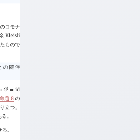
元のコモナ
eisli
たもので
 圏との随伴
!
G
id
∘
⇒
命題 8
の
り立つ。
ある。
示せる。