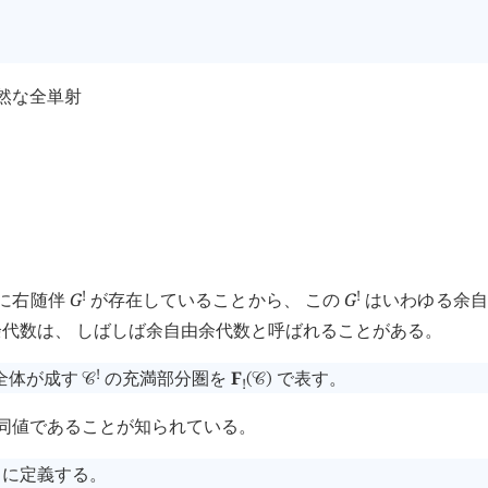
然な全単射
!
!
れに右随伴
G
が存在していることから、 この
G
はいわゆる余自
代数は、 しばしば余自由余代数と呼ばれることがある。
!
全体が成す
の充満部分圏を
F
で表す。
󰒚
(
󰒚
)
!
圏と同値であることが知られている。
に定義する。