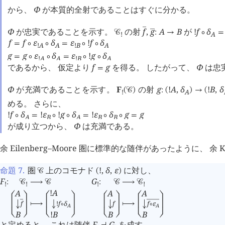
から、
Φ
が本質的全射であることはすぐに分かる。
Φ
が忠実であることを示す。
の射
f
,
g
A
B
が
!
f
δ


󰒚
:
→
∘
=
!
A
f
f
ε
δ
ε
!
f
δ
=
∘
∘
=
∘
∘
!
A
A
!
B
A
g
g
ε
δ
ε
!
g
δ
=
∘
∘
=
∘
∘
!
A
A
!
B
A
であるから、 仮定より
f
g
を得る。 したがって、
Φ
は忠
=
Φ
が充満であることを示す。
F
の射
g
!
A
,
δ
!
B
,
δ
(
󰒚
)
:
(
)
→
(
!
A
める。 さらに、
!
f
δ
!
ε
!
g
δ
!
ε
δ
g
g
∘
=
∘
∘
=
∘
∘
=
A
B
A
B
B
が成り立つから、
Φ
は充満である。
余 Eilenberg–Moore 圏に標準的な随伴があったように、 余
命題 7
.
圏
上のコモナド
!
,
δ
,
ε
に対し、
󰒚
(
)
F
G
:
󰒚
⟶
󰒚
:
󰒚
⟶
󰒚
!
!
!
!
!
A
A
A
A
󰖤
󰖧
󰖤
󰖧
󰖤
󰖧
󰖤
󰖧
!
f
δ
f
f
f
ε
󰂵

⟼
⟼
∘
∘
A
A
B
B
B
!
B
󰖦
󰖩
󰖦
󰖩
󰖦
󰖩
󰖦
󰖩
と定めると、 これは随伴
F
G
を成す。