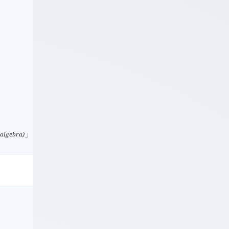
」
algebra)