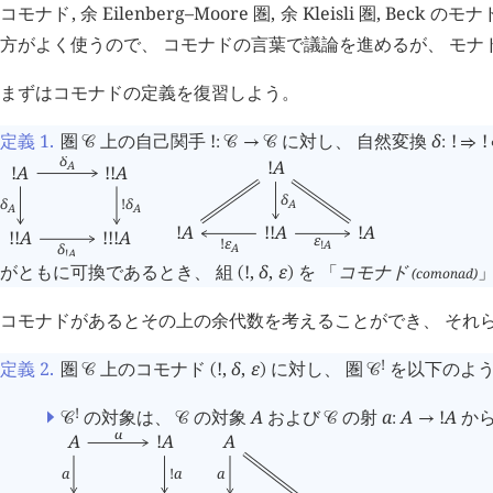
コモナド, 余 Eilenberg–Moore 圏, 余 Kleisli 
方がよく使うので、 コモナドの言葉で議論を進めるが、 モ
まずはコモナドの定義を復習しよう。
定義 1
.
圏
上の自己関手
!
に対し、 自然変換
δ
!
!
󰒚
:
󰒚
→
󰒚
:
⇒
δ
!
A
A
!
A
!
!
A
δ
δ
!
δ
A
A
A
!
A
!
!
A
!
A
!
!
A
!
!
!
A
ε
!
ε
!
A
δ
A
!
A
がともに可換であるとき、 組
!
,
δ
,
ε
を 「
コモナド
」
(comonad)
(
)
コモナドがあるとその上の余代数を考えることができ、 それら全体は
!
定義 2
.
圏
上のコモナド
!
,
δ
,
ε
に対し、 圏
を以下のよう
󰒚
(
)
󰒚
!
の対象は、
の対象
A
および
の射
a
A
!
A
か
󰒚
󰒚
󰒚
:
→
a
A
A
!
A
a
!
a
a