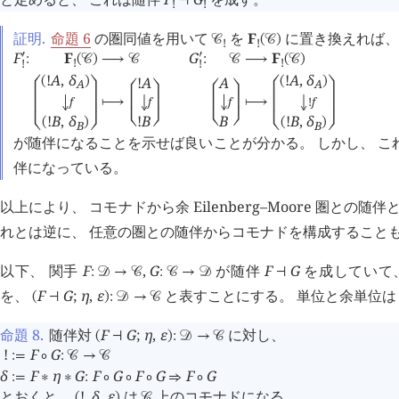
󰖥
󰖨
󰖥
󰖨
⊣
!
!
証明.
命題 6
の圏同値を用いて
を
F
に置き換えれば、
󰒚
(
󰒚
)
!
!
F
F
G
F
󰎘
󰎘
:
(
󰒚
)
⟶
󰒚
:
󰒚
⟶
(
󰒚
)
!
!
!
!
!
A
,
δ
!
A
,
δ
!
A
A
(
)
(
)
A
A
󰖤
󰖧
󰖤
󰖧
󰖤
󰖧
󰖤
󰖧
f
f
!
f
f
⟼
⟼
B
!
B
!
B
,
δ
!
B
,
δ
󰖦
󰖩
󰖦
󰖩
(
)
(
)
B
B
󰖦
󰖩
󰖦
󰖩
が随伴になることを示せば良いことが分かる。 しかし、 こ
伴になっている。
以上により、 コモナドから余 Eilenberg–Moore 圏との随
れとは逆に、 任意の圏との随伴からコモナドを構成すること
以下、 関手
F
,
G
が随伴
F
G
を成していて
:
󰒛
→
󰒚
:
󰒚
→
󰒛
⊣
を、
F
G
;
η
,
ε
と表すことにする。 単位と余単位は
(
⊣
)
:
󰒛
→
󰒚
命題 8
.
随伴対
F
G
;
η
,
ε
に対し、
(
⊣
)
:
󰒛
→
󰒚
!
F
G
:=
∘
:
󰒚
→
󰒚
δ
F
η
G
F
G
F
G
F
G
:=
∗
∗
:
∘
∘
∘
⇒
∘
とおくと、
!
,
δ
,
ε
は
上のコモナドになる。
(
)
󰒚