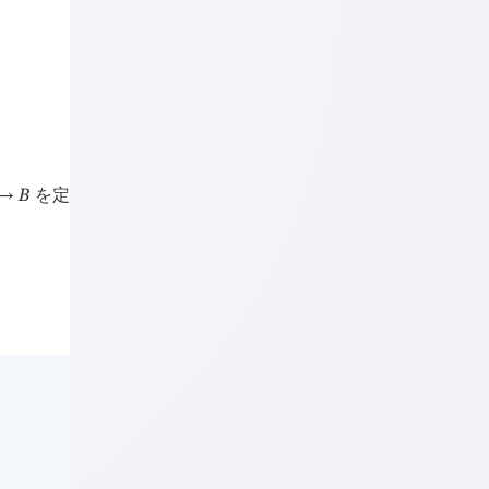
B
を定

→