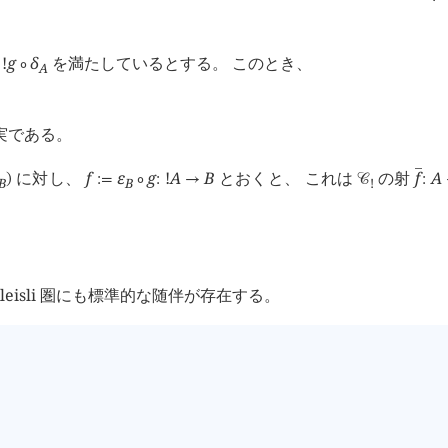
!
g
δ
を満たしているとする。 このとき、


∘
A
実である。
に対し、
f
ε
g
!
A
B
とおくと、 これは
の射
f
A

)
:=
∘
:
→
󰒚
:
B
B
!
 Kleisli 圏にも標準的な随伴が存在する。
