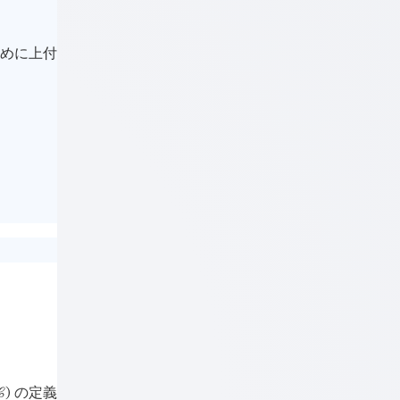
ために上付
の定義

)