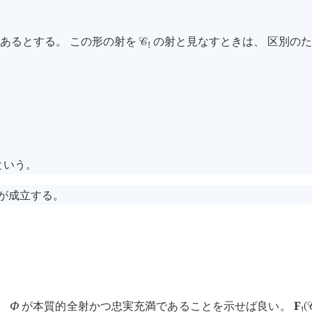
あるとする。 この形の射を
の射と見なすときは、 区別の
󰒚
!




という。
が成立する。
、
Φ
が本質的全射かつ忠実充満であることを示せば良い。
F
(

!