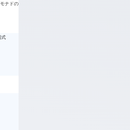
りコモナドの
。
図式