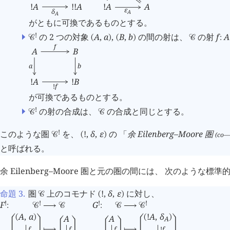
!
A
!
!
A
!
A
A
ε
δ
A
A
がともに可換であるものとする。
!
の 2 つの対象
A
,
a
,
B
,
b
の間の射は、
の射
f
A
󰒚
(
)
(
)
󰒚
:
f
A
B
a
b
!
A
!
B
!
f
が可換であるものとする。
!
の射の合成は、
の合成と同じとする。
󰒚
󰒚
!
このような圏
を、
!
,
δ
,
ε
の 「
余 Eilenberg–Moore 圏
(co— 
󰒚
(
)
と呼ばれる。
余 Eilenberg–Moore 圏と元の圏の間には、 次のような
命題 3
.
圏
上のコモナド
!
,
δ
,
ε
に対し、
󰒚
(
)
!
!
!
!
G
F
:
󰒚
⟶
󰒚
:
󰒚
⟶
󰒚
A
,
a
!
A
,
δ
A
A
(
)
(
)
A
󰖤
󰖧
󰖤
󰖧
󰖤
󰖧
󰖤
󰖧
f
!
f
f
f
⟼
⟼