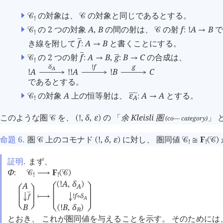
󰖥
󰖨
󰖥
󰖨
󰖥
󰖨
󰖥
󰖨
の対象は、
の対象と同じであるとする。
󰒚
󰒚
!
の 2 つの対象
A
,
B
の間の射は、
の射
f
!
A
B
で
󰒚
󰒚
:
→
!
き線を附して
f
A
B
と書くことにする。

:
→
の 2 つの射
f
A
B
,
g
B
C
の合成は、


󰒚
:
→
:
→
!
δ
!
f
g
A
!
A
!
!
A
!
B
C
であるとする。
の対象
A
上の恒等射は、
ε
A
A
とする。

󰒚
:
→
!
A
このような圏
を、
!
,
δ
,
ε
の 「
余 Kleisli 圏
」 
(co— category)
󰒚
(
)
命題 6
.
圏
上のコモナド
!
,
δ
,
ε
に対し、 圏同値
F
󰒚
(
)
󰒚
≅
(
󰒚
)
!
!
証明.
まず、
Φ
F
:
󰒚
⟶
(
󰒚
)
!
!
!
A
,
δ
A
(
)
A
󰖤
󰖧
󰖤
󰖧
!
f
δ
f
󰂵
⟼
∘
A
B
!
B
,
δ
󰖦
󰖩
(
)
B
󰖦
󰖩
とおき、 これが圏同値を与えることを示す。 そのためには