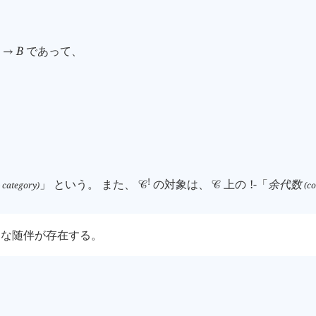
B
であって、
→
!
」 という。 また、
の対象は、
上の
!
-「
余代数
category)
(co
󰒚
󰒚
標準的な随伴が存在する。