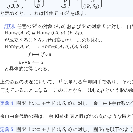
B
B
B
,
b
!
B
,
δ
󰖦
󰖩
󰖦
󰖩
(
)
(
)
B
󰖦
󰖩
󰖦
󰖩
!
!
と定めると、 これは随伴
F
G
を成す。
⊣
!
証明.
任意の
の対象
A
,
a
および
の対象
B
に対し、 自
󰒚
(
)
󰒚
Hom
A
,
B
Hom
A
,
a
,
B
,
δ
(
)
≅
(
(
)
(
)
)
!
B
󰒚
󰒚
が成立することを示せば良いが、 この対応は、
Hom
A
,
B
Hom
A
,
a
,
B
,
δ
(
)
⟶
(
(
)
(
)
)
!
B
󰒚
󰒚
f
!
f
a
⟼
∘
ε
g
g
∘
⟻
B
と具体的に得られる。
!
上の命題の状況において、
F
は単なる忘却関手であり、 そ
与えていることになる。 このことから、
!
A
,
δ
という形の余
(
)
A
定義 4
.
圏
上のコモナド
!
,
δ
,
ε
に対し、 余自由
!
-余代数の
󰒚
(
)
余自由余代数の圏は、 余 Kleisli 圏と呼ばれる次のような
定義 5
.
圏
上のコモナド
!
,
δ
,
ε
に対し、 圏
を以下のよう
󰒚
(
)
󰒚
!