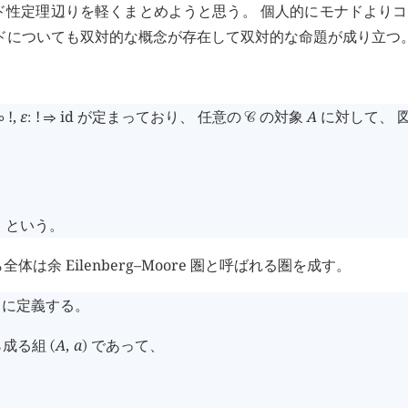
圏, Beck のモナド性定理辺りを軽くまとめようと思う。 個人的にモナドよ
ナドについても双対的な概念が存在して双対的な命題が成り立つ
!
,
ε
!
id
が定まっており、 任意の
の対象
A
に対して、 
∘
:
⇒
󰒚
 という。
余 Eilenberg–Moore 圏と呼ばれる圏を成す。
に定義する。
ら成る組
A
,
a
であって、
(
)