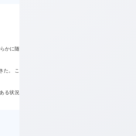
明らかに随
できた。 こ
ある状況