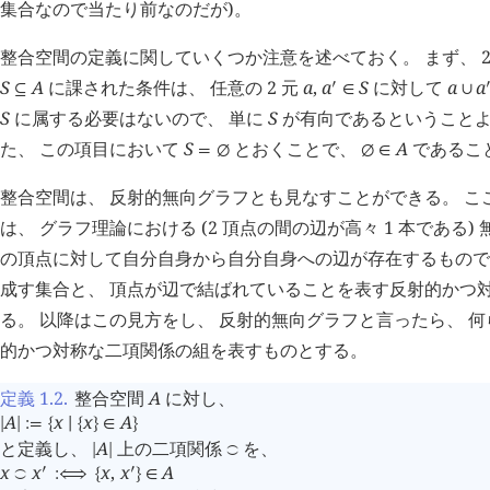
集合なので当たり前なのだが)。
整合空間の定義に関していくつか注意を述べておく。 まず、 
S
A
に課された条件は、 任意の 2 元
a
,
a
S
に対して
a
a
󰎘

⊆
∈
∪
S
に属する必要はないので、 単に
S
が有向であるということよ
た、 この項目において
S
とおくことで、
A
であるこ
=
∅
∅
∈
整合空間は、 反射的無向グラフとも見なすことができる。 こ
は、 グラフ理論における (2 頂点の間の辺が高々 1 本である)
の頂点に対して自分自身から自分自身への辺が存在するものであ
成す集合と、 頂点が辺で結ばれていることを表す反射的かつ
る。 以降はこの見方をし、 反射的無向グラフと言ったら、 
的かつ対称な二項関係の組を表すものとする。
定義 1.2
.
整合空間
A
に対し、
A
x
x
A
|
|
:=
{
∣
{
}
∈
}
と定義し、
A
上の二項関係
を、
|
|
󰖬
x
x
x
,
x
A
󰎘
󰎘
󰖬
:⟺
{
}
∈