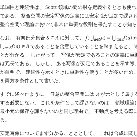
単調性と連続性は、 Scott 領域の間の射を定義するときも
である。 整合空間の安定写像の定義には安定性が追加で課され
整合空間の理論において非常に重要な役割を果たすことが知ら
なお、 有向部分集合
S
A
に対して、
f
a
f
a
⊆
(
⋃
)
=
⋃
(
)
a
S
a
S
∈
∈
f
a
B
であることを含意していることを踏まえると、 
⋃
(
)
∈
a
S
∈
とが分かる。 したがって、 写像が安定であることの定義に単
は冗長である。 しかし、 ある写像が安定であることを示す際
が自明で、 連続性を示すときに単調性を使うことが多いため、
を両方を条件として書いた。
すでに述べたように、 任意の整合空間には
が元として属す
∅
する必要はない。 これを条件として課さないのは、 領域理論におい
最小元の保存を課さないのと同じ理由で、 不動点を考える際
る。
安定写像についてまず分かることととして、 これは合成に関