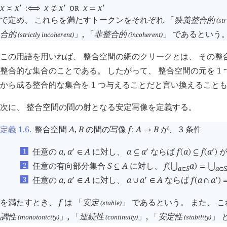
x
x
x
x
OR
x
x
󰎘
󰎘
󰎘
≍
:⟺
󰖬
=
で定め、 これらを満たすトークンをそれぞれ 「
狭義整合的
(str
合的
」, 「
非整合的
」 であるという
(strictly incoherent)
(incoherent)
この用語を用いれば、 整合空間の網のクリークとは、 その整
整合的な集合のことである。 したがって、 整合空間の元を 1
から成る整合的な集合を 1 つ与えることだと言い換えること
次に、 整合空間の間の射となる安定写像を定義する。
定義 1.6
.
整合空間
A
,
B
の間の写像
f
A
B
が、 3 条件
:
→
任意の
a
,
a
A
に対し、
a
a
ならば
f
a
f
a
が
󰎘
󰎘
󰎘
∈
⊆
(
)
⊆
(
)
任意の有向部分集合
S
A
に対し、
f
a
⊆
(
⋃
)
=
⋃
a
S
a
∈
∈
任意の
a
,
a
A
に対し、
a
a
A
ならば
f
a
a
󰎘
󰎘
󰎘
∈
∪
∈
(
∩
)
を満たすとき、
f
は 「
安定
」 であるという。 また、 
(stable)
調性
」, 「
連続性
」, 「
安定性
」 
(monotonicity)
(continuity)
(stability)