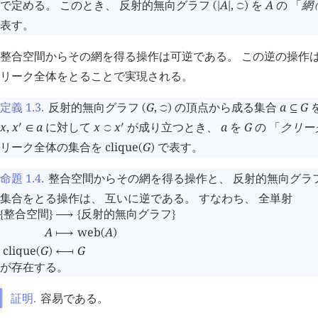
で定める。 このとき、 反射的無向グラフ
A
,
を
A
の 「
網
(
|
|
󰖬
)
表す。
整合空間からその網を得る操作は可逆である。 この逆の操作は
リーク全体をとることで実現される。
定義 1.3
.
反射的無向グラフ
G
,
の頂点から成る集合
a
G
を
(
󰖬
)
⊆
x
,
x
a
に対して
x
x
が成り立つとき、
a
を
G
の 「
クリー
󰎘
󰎘
∈
󰖬
リーク全体の集合を
clique
G
で表す。
(
)
命題 1.4
.
整合空間からその網を得る操作と、 反射的無向グラ
集合をとる操作は、 互いに逆である。 すなわち、 全単射
整合空間
反射的無向グラフ
{
}
⟶
{
}
A
web
A
⟼
(
)
clique
G
G
(
)
⟻
が存在する。
証明.
容易である。