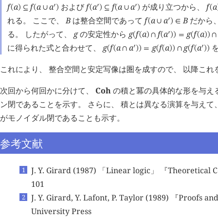
f
a
f
a
a
および
f
a
f
a
a
が成り立つから、
f
a
󰎘
󰎘
󰎘
(
)
⊆
(
∪
)
(
)
⊆
(
∪
)
(
れる。 ここで、
B
は整合空間であって
f
a
a
B
だから
󰎘
(
∪
)
∈
る。 したがって、
g
の安定性から
g
f
a
f
a
g
f
a
󰎘
(
(
)
∩
(
)
)
=
(
(
)
)
∩
に得られた式と合わせて、
g
f
a
a
g
f
a
g
f
a
を
󰎘
󰎘
(
(
∩
)
)
=
(
(
)
)
∩
(
(
)
)
これにより、 整合空間と安定写像は圏を成すので、 以降これ
次回から何回かに分けて、
Coh
の積と冪の具体的な形を与え
ン閉であることを示す。 さらに、 積とは異なる演算を与えて
がモノイダル閉であることも示す。
参考文献
J. Y. Girard (1987) 「Linear logic」 『Theoretical
101
J. Y. Girard, Y. Lafont, P. Taylor (1989) 『Proofs
University Press