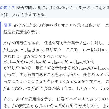
命題 1.7
.
整合空間
A
,
B
,
C
および写像
f
A
B
,
g
B
C
をと
:
→
:
→
らば、
g
f
も安定である。
∘
証明.
g
f
が上記の 3 条件を満たすことを示せば良いが、 
∘
続性と安定性を示す。
g
f
の連続性を示す。 任意の有向部分集合
S
A
に対し、 
∘
⊆
f
a
f
a
が成り立つ。 ここで、
T
f
a
a
(
⋃
)
=
⋃
(
)
:=
{
(
)
∣
∈
a
S
a
S
∈
∈
されれば、
g
が安定であることから、
g
f
a
g
b
g
b
g
f
a
(
⋃
(
)
)
=
(
⋃
)
=
⋃
(
)
=
⋃
(
(
)
)
a
S
b
T
b
T
a
S
∈
∈
∈
∈
が成り立つので、 最初の式と合わせて
g
f
a
(
(
⋃
)
)
=
⋃
a
S
a
S
∈
∈
がって、
T
が有向であることを示せば良い。 任意の
a
,
a
󰎘
∈
って
a
a
かつ
a
a
を満たすような
a
S
が存在する。 
󰎘
󰔄
󰔄
󰔄
⊆
⊆
∈
f
a
f
a
かつ
f
a
f
a
が成り立つ。 したがって、
T
は
󰎘
󰔄
󰔄
(
)
⊆
(
)
(
)
⊆
(
)
次に、
g
f
の安定性を示す。 任意の
a
,
a
A
であって
a
󰎘
∘
∈
∪
る。
f
の安定性から
f
a
a
f
a
f
a
が成り立つ。 ま
󰎘
󰎘
(
∩
)
=
(
)
∩
(
)