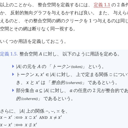
以上のことから、 整合空間を定義するには、
定義 1.1
の 2 
か、 反射的無向グラフを与えるかすれば良い。 また、 与えら
えるのと、 その整合空間の網のクリークを 1 つ与えるのは同
空間とその網は断りなく同一視する。
いくつか用語を定義しておこう。
定義 1.5
.
整合空間
A
に対し、 以下のように用語を定める。
A
の元を
A
の 「
トークン
」 という。
(token)
|
|
トークン
x
,
x
A
に対し、 上で定まる関係
につい
󰎘
∈
|
|
󰖬
き、
x
と
x
は 「
整合的
」 であるという。
󰎘
(coherent)
部分集合
a
A
に対し、
a
の任意の 2 元が整合的で
⊆
|
|
的
」 であるという。
(coherent)
さらに、
A
上の関係
,
,
を、
|
|
󰖫
󰖪
≍
x
x
x
x
AND
x
x
󰎘
󰎘
󰎘
󰖫
:⟺
󰖬
≠
x
x
x
x
󰎘
󰎘
󰖪
:⟺
󰖬