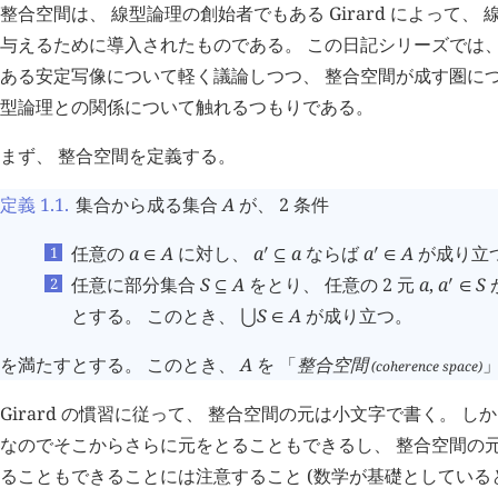
整合空間は、 線型論理の創始者でもある Girard によって、
与えるために導入されたものである。 この日記シリーズでは、
ある安定写像について軽く議論しつつ、 整合空間が成す圏につ
型論理との関係について触れるつもりである。
まず、 整合空間を定義する。
定義 1.1
.
集合から成る集合
A
が、 2 条件
任意の
a
A
に対し、
a
a
ならば
a
A
が成り立
󰎘
󰎘
∈
⊆
∈
任意に部分集合
S
A
をとり、 任意の 2 元
a
,
a
S
󰎘
⊆
∈
とする。 このとき、
S
A
が成り立つ。
⋃
∈
を満たすとする。 このとき、
A
を 「
整合空間
」
(coherence space)
Girard の慣習に従って、 整合空間の元は小文字で書く。 し
なのでそこからさらに元をとることもできるし、 整合空間の
ることもできることには注意すること (数学が基礎としてい