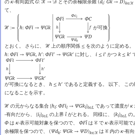
の
κ
-有向図式
G
とその余極限余錐
d
G
k
D
:
󰒢
→
󰒛
(
:
→
)
i
k
∈
󰒢
て、
Φ
c
i
Φ
F
i
Φ
C
⎧
⎫
h
Φ
F
i
Ψ
G
k
が可換
h
f
󰒟
:=
:
→
⎨
⎬
Ψ
G
k
Ψ
D
Ψ
d
⎩
⎭
k
とおく。 さらに、
上の順序関係
を次のように定める。
󰒟
≤
h
Φ
F
i
Ψ
G
k
,
h
Φ
F
i
Ψ
G
k
に対し、
i
i
かつ
k
k
󰎘
󰎘
󰎘
󰎘
󰎘
:
→
:
→
≤
≤
Φ
F
i
Φ
F
i
󰎘
h
h
󰎘
Ψ
G
k
Ψ
G
k
󰎘
が可換になるとき、
h
h
であると定義する。 以下、 こ
󰎘
≤
になることを示す。
の元からなる集合
h
Φ
F
i
Ψ
G
k
であって濃度が
κ
󰒟
{
:
→
}
l
l
l
l
L
∈
-有向だから、
i
の上界
i
がとれる。 同様に、
k
の
󰔄
{
}
{
}
l
l
L
l
l
L
∈
∈
Φ
は
κ
-表示可能対象を保つので、
Φ
F
i
は
で
κ
-表示可能で
󰔄
󰒜
余極限を保つので、
Ψ
d
Ψ
G
k
Ψ
D
は
内の
κ
-有
(
:
→
)
󰒜
k
k
∈
󰒢