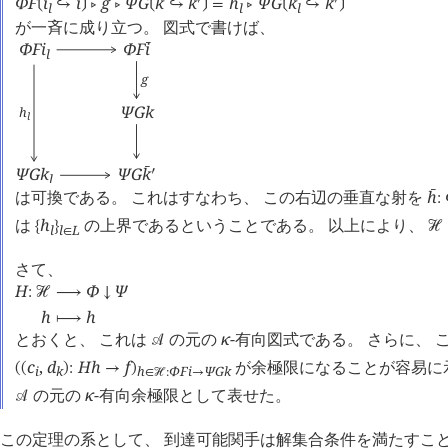
Φ
F
i
i
g
Ψ
G
k
k
h
Ψ
G
k
k
󰔄
󰔄
󰔄
󰔄
󰎘
󰎘
❲
↪
❳
󰖡
󰖡
❲
↪
❳
=
󰖡
❲
↪
❳
l
l
l
が一斉に成り立つ。 図式で書けば、
Φ
F
i
Φ
F
i
󰔄
l
g
Ψ
G
k
h
l
Ψ
G
k
Ψ
G
k
󰔄
󰎘
l
は可換である。 これはすなわち、 この右辺の垂直な射を
h
󰔄
:
は
h
の上界であるということである。 以上により、
{
}
󰒟
l
l
L
∈
さて、
H
Φ
Ψ
:
󰒟
⟶
↓
h
h
⟼
とおくと、 これは
の元の
κ
-有向図式である。 さらに、 
󰒘
c
,
d
H
h
f
が余極限になることが容易に
(
(
)
:
→
)
i
k
h
Φ
F
i
Ψ
G
k
∈
󰒟
:
→
の元の
κ
-有向余極限として表せた。
󰒘
この定理の系として、 到達可能関手は解集合条件を満たすこ