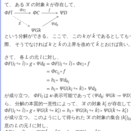
|
⎪
⎪
⎪
⎪
て、 ある
の対象
k
が存在して、
󰒢
Φ
c
f
i
󰔄
Φ
F
i
Φ
C
Ψ
D
󰔄
g
Ψ
d
k
Ψ
G
k
という分解ができる。 ここで、 この
k
が
k
であるとしても
󰔄
際、 そうでなければ
k
と
k
の上界を改めて
k
とおけば良い
󰔄
󰔄
さて、 各
L
の元
l
に対し、
Φ
F
i
i
g
Ψ
d
Φ
F
i
i
Φ
c
f
󰔄
󰔄
❲
↪
❳
󰖡
󰖡
=
❲
↪
❳
󰖡
󰖡
l
k
l
i
󰔄
󰔄
Φ
c
f
=
󰖡
i
l
h
Ψ
d
=
󰖡
l
k
l
h
Ψ
G
k
k
Ψ
d
󰔄
=
󰖡
❲
↪
❳
󰖡
l
l
k
󰔄
が成り立つ。
Φ
F
i
は
κ
-表示可能であって
Ψ
d
Ψ
G
k
Ψ
D
(
:
→
l
k
ら、 分解の本質的一意性によって、
の対象
k
が存在し
󰎘
󰒢
l
Φ
F
i
i
g
Ψ
G
k
k
h
Ψ
G
k
k
Ψ
G
k
k
󰔄
󰔄
󰔄
󰎘
󰎘
󰔄
❲
↪
❳
󰖡
󰖡
❲
↪
❳
=
󰖡
❲
↪
❳
󰖡
❲
↪
❳
l
l
l
l
l
が成り立つ。 このようにして得られた
の対象の集合
k
󰎘
󰒢
{
}
l
l
意の
L
の元
l
に対し、