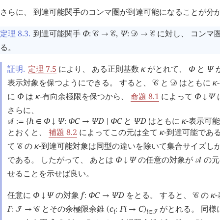
さらに、 到達可能関手のコンマ圏が到達可能になることが分
定理 8.3
.
到達可能関手
Φ
,
Ψ
に対し、 コンマ
:
󰒚
→
󰒜
:
󰒛
→
󰒜
る。
証明.
定理 7.5
により、 ある正則基数
κ
がとれて、
Φ
と
Ψ
表示対象を保つようにできる。 すると、
と
はともに
κ
󰒚
󰒛
に
Φ
は
κ
-有向余極限を保つから、
命題 8.1
によって
Φ
Ψ
↓
さらに、
h
Φ
Ψ
Φ
C
Ψ
D
Φ
C
と
Ψ
D
はともに
κ
-表示可
󰒘
:=
{
∈
↓
:
→
∣
とおくと、
補題 8.2
によってこの元は全て
κ
-到達可能であ
て
の
κ
-到達可能対象は同型の違いを除いて集合サイズし
󰒜
である。 したがって、 あとは
Φ
Ψ
の任意の対象が
の
↓
󰒘
せることを示せば良い。
任意に
Φ
Ψ
の対象
f
Φ
C
Ψ
D
をとる。 すると、
の
κ
↓
:
→
󰒚
F
とその余極限余錐
c
F
i
C
がとれる。 同様
:
󰒠
→
󰒚
(
:
→
)
i
i
∈
󰒠