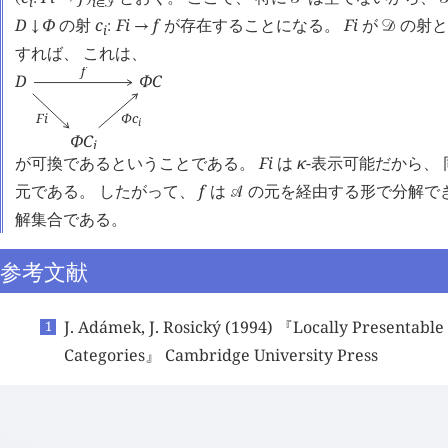
i
i
∈
󰒠
D
Φ
の射
c
F
i
f
が存在することになる。
F
i
が
の射
↓
:
→
󰒛
i
すれば、 これは、
f
D
Φ
C
F
i
Φ
c
i
Φ
C
i
が可換であるということである。
F
i
は
κ
-表示可能だから、
元である。 したがって、
f
は
の元を経由する形で分解で
󰒘
解集合である。
参考文献
J. Adámek, J. Rosický (1994) 『Locally Presentable
Categories』 Cambridge University Press