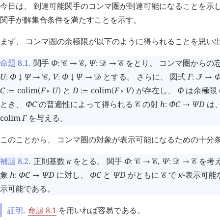
今日は、 到達可能関手のコンマ圏が到達可能になることを示し
関手が解集合条件を満たすことを示す。
まず、 コンマ圏の余極限が以下のように得られることを思い
命題 8.1
.
関手
Φ
,
Ψ
をとり、 コンマ圏からの
:
󰒚
→
󰒜
:
󰒛
→
󰒜
U
Φ
Ψ
,
V
Φ
Ψ
とする。 さらに、 図式
F
:
↓
→
󰒚
:
↓
→
󰒛
:
󰒠
→
C
colim
F
U
と
D
colim
F
V
が存在し、
Φ
は余極限
:=
(
󰖡
)
:=
(
󰖡
)
とき、
Φ
C
の普遍性によって得られる
の射
h
Φ
C
Ψ
D
は
󰒜
:
→
colim
F
を与える。
このことから、 コンマ圏の対象が表示可能になるための十分
補題 8.2
.
正則基数
κ
をとる。 関手
Φ
,
Ψ
を考え
:
󰒚
→
󰒜
:
󰒛
→
󰒜
象
h
Φ
C
Ψ
D
に対し、
Φ
C
と
Ψ
D
がともに
で
κ
-表示可
:
→
󰒜
示可能である。
証明.
命題 8.1
を用いれば容易である。