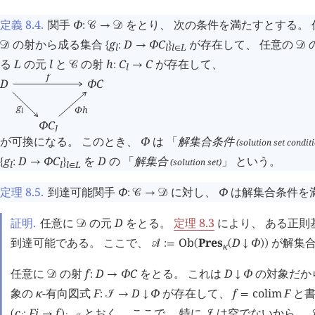
定義 8.4
.
関手
Φ
をとり、 次の条件を満たすとする。
:
󰒚
→
󰒛
の射から成る集合
g
D
Φ
C
が存在して、 任意の
󰒛
{
:
→
}
󰒛
l
l
l
L
∈
る
L
の元
l
と
の射
h
C
C
が存在して、
󰒚
:
→
l
f
D
Φ
C
g
Φ
h
l
Φ
C
l
が可換になる。 このとき、
Φ
は 「
解集合条件
(solution set condit
g
D
Φ
C
を
D
の 「
解集合
」 という。
(solution set)
{
:
→
}
l
l
l
L
∈
定理 8.5
.
到達可能関手
Φ
に対し、
Φ
は解集合条件を
:
󰒚
→
󰒛
証明.
任意に
の元
D
をとる。
定理 8.3
により、 ある正則
󰒛
到達可能である。 ここで、
Ob
Pres
D
Φ
が解集合
󰒘
:=
(
(
↓
)
)
κ
任意に
の射
f
D
Φ
C
をとる。 これは
D
Φ
の対象だか
󰒛
:
→
↓
象の
κ
-有向図式
F
D
Φ
が存在して、
f
colim
F
と書
:
󰒠
→
↓
=
c
F
i
f
とおく。 ここで、 特に
は空でないから、
(
:
→
)
󰒠
