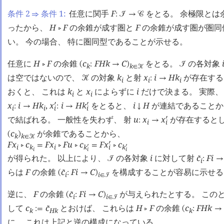
条件 2
条件 1:
任意に関手
F
をとる。 余極限とは
⇒
:
󰒠
→
󰒚
ったから、
H
F
の余錐が成す圏と
F
の余錐が成す圏が圏同
󰖡
い。 今の場合、 特に圏同型であることが示せる。
任意に
H
F
の余錐
c
F
H
k
C
をとる。
の各対象
󰖡
(
:
→
)
󰒠
k
k
∈
󰒢
は空ではないので、
の対象
k
と射
x
i
H
k
が存在する
󰒢
:
→
i
i
i
おくと、 これは
k
と
x
によらずに
i
だけで決まる。 実際
i
i
x
i
H
k
,
x
i
H
k
をとると、
i
H
が連結であること
󰎘
󰎘
:
→
:
→
↓
i
i
i
i
で結ばれる。 一般性を失わず、 射
u
x
x
が存在するとし
󰎘
:
→
i
i
c
が余錐であることから、
(
)
k
k
∈
󰒢
F
x
c
F
x
F
u
c
F
x
c
󰎘
󰖡
=
󰖡
󰖡
=
󰖡
i
k
i
k
k
i
󰎘
󰎘
i
i
i
が得られた。 以上により、
の各対象
i
に対して射
c
F
i
󰔃
󰒠
:
→
i
らは
F
の余錐
c
F
i
C
を構成することが容易に示せる
󰔃
(
:
→
)
i
i
∈
󰒠
逆に、
F
の余錐
c
F
i
C
が与えられたとする。 この
󰔃
(
:
→
)
i
i
∈
󰒠
して
c
c
とおけば、 これらは
H
F
の余錐
c
F
H
k
󰔃
:=
󰖡
(
:
→
k
H
k
k
に、 これは上記と逆の構成になっている。