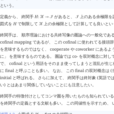
という。
定義から、 終関手
H
があると、
上のある余極限を
:
󰒢
→
󰒠
󰒠
図式を
H
で制限して
上の余極限として計算しても良いとい
󰒢
終関手は、 順序理論における共終写像の圏論への一般化である
cofinal mapping であるが、 この cofinal に使われてる接
を意味するものではなく、 cooperate や coworker にある
に」 を意味するものである。 圏論では co- を双対概念に対
で、 cofinal という用語をそのまま使ってしまうと混乱が生じ
に final と呼ぶことも多い。 なお、 この final の双対概念は (当
initial と呼ばれる。 さらに加えて、 終関手は終対象 (英語では 
い) とはあまり関係していないことにも注意したい。
終関手の特徴付けとしてコンマ圏を用いたものも知られている
を終関手の定義とする文献も多い。 この同値性を示すため、 