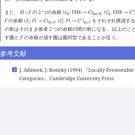
また、
H
F
の 2 つの余錐
c
F
H
k
C
,
c
F
H
k
C
󰎘
󰎘
󰖡
(
:
→
)
(
:
→
k
k
k
∈
󰒢
F
の余錐
c
F
i
C
,
c
F
i
C
をそれぞれ構成すると
󰎘
󰎘
󰔃
󰔃
(
:
→
)
(
:
→
)
i
i
i
i
∈
󰒠
∈
󰒠
の射はそのまま後者 2 つの余錐の間の射になる。 以上のこ
す圏と
F
の余錐が成す圏は圏同型であることが従う。
参考文献
J. Adámek, J. Rosický (1994) 『Locally Presentable
Categories』 Cambridge University Press