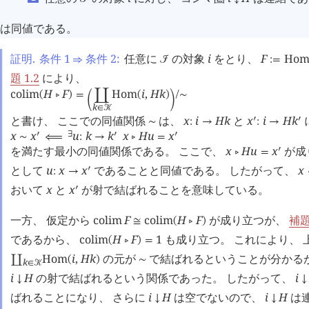
は同値である。
証明.
条件 1
条件 2:
任意に
の対象
i
をとり、
F
Ho
⇒
󰒠
:=
題 1.2
により、
colim
H
F
Hom
i
,
H
k
(
󰖡
)
=
󰄘
(
)
/
∼
󰀽
󰁉
k
∈
󰒢
と書け、 ここでの同値関係
は、
x
i
H
k
と
x
i
H
k
󰎘
󰎘
∼
:
→
:
→
x
x
u
k
k
x
H
u
x
󰎘
∃
󰎘
󰎘
∼
⟸
:
→
󰖡
=
を満たす最小の同値関係である。 ここで、
x
H
u
x
が成
󰎘
󰖡
=
として
u
x
x
であることと同値である。 したがって、
x
󰎘
:
→
おいて
x
と
x
が射で結ばれることを意味している。
󰎘
一方、 仮定から
colim
F
colim
H
F
が成り立つが、
補題 
≅
(
󰖡
)
であるから、
colim
H
F
1
も成り立つ。 これにより、 
(
󰖡
)
=
Hom
i
,
H
k
の元が
で結ばれるということが分かる
∐
(
)
∼
k
∈
󰒢
i
H
の射で結ばれるという関係であった。 したがって、
i
↓
↓
ばれることになり、 さらに
i
H
は空でないので、
i
H
は
↓
↓