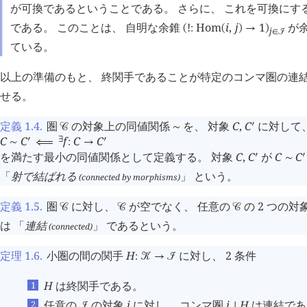
が可換であるということである。 さらに、 これを可換にす
である。 このことは、 自明な余錐
!
Hom
i
,
j
1
が
(
:
(
)
→
)
j
∈
󰒠
ている。
以上の準備のもと、 終関手であることが特定のコンマ圏の連
せる。
定義 1.4
.
圏
の対象上の同値関係
を、 対象
C
,
C
に対して
󰎘
󰒚
∼
C
C
f
C
C
󰎘
∃
󰎘
∼
⟸
:
→
を満たす最小の同値関係として定義する。 対象
C
,
C
が
C
C
󰎘
󰎘
∼
「
射で結ばれる
」 という。
(connected by morphisms)
定義 1.5
.
圏
に対し、
が空でなく、 任意の
の 2 つの
󰒚
󰒚
󰒚
は 「
連結
」 であるという。
(connected)
定理 1.6
.
小圏の間の関手
H
に対し、 2 条件
:
󰒢
→
󰒠
H
は終関手である。
任意の
の対象
i
に対し、 コンマ圏
i
H
は連結であ
󰒠
↓