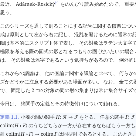
†1
最近、 Adámek–Rosický
をのんびり読み始めたので、 重要
思う。
このシリーズを通して則ることにする記号に関する慣習につい
成は原則として左から右に記し、 混乱を避けるために通常の
圏は基本的にスクリプト体で表し、 その対象はラテン大文字で
極限を考える際の図式の形となるつもりの圏 (だいたいの場合
は、 その対象は添字であるという気持ちがあるので、 例外的
これからの議論は、 他の圏論に関する議論と比べて、 何らか
ズかどうかに注意する必要がある場面が多い。 なお、 全ての
で、 固定した 2 つの対象の間の射の集まりは常に集合サイズ
今日は、 終関手の定義とその特徴付けについて触れる。
定義 1.1
.
小圏の間の関手
H
をとる。 任意の関手
F
:
󰒢
→
󰒠
:
󰒠
colim
H
F
のうちどちらか一方が存在するならばもう一方も
(
󰖡
)
射
colim
H
F
colim
F
は同型射であるとする。 このとき
(
󰖡
)
→