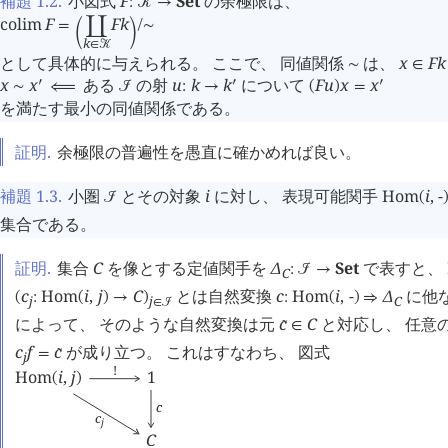
補題 1.2
.
小図式
F
Set
の余極限は、
:
󰒢
→
colim
F
F
k
=
󰄘
/
∼
󰀽
󰁉
k
∈
󰒢
として具体的に与えられる。 ここで、 同値関係
は、
x
F
k
∼
∈
x
x
ある
の射
u
k
k
について
F
u
x
x
󰎘
󰎘
󰎘
∼
⟸
󰒠
:
→
(
)
=
を満たす最小の同値関係である。
証明.
余極限の普遍性を愚直に確かめれば良い。
補題 1.3
.
小圏
とその対象
i
に対し、 表現可能関手
Hom
i
,
-
󰒠
(
集合である。
証明.
集合
C
を像とする定値関手を
Δ
Set
で表すと、
:
󰒠
→
C
c
Hom
i
,
j
C
とは自然変換
c
Hom
i
,
-
Δ
に他な
(
:
(
)
→
)
:
(
)
⇒
j
j
C
∈
󰒠
によって、 そのような自然変換は元
c
C
と対応し、 任意
󰔃
∈
c
f
c
が成り立つ。 これはすなわち、 図式
󰔃
=
j
!
Hom
i
,
j
1
(
)
c
󰔃
c
j
C