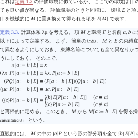
これは
定義 1.2
の評価環境に似ているが、 ここでの環境は
[
]
ても良い点が異なる。 評価環境のときと同様に、 環境
E
と項
を機械的に
M
に置き換えて得られる項を
E
M
で表す。
[
]
[
]
定義 3.3
.
計算体系
λμ
を考える。 項
M
と環境
E
と名前
a
,
b
に
以下によって定義する。 まず、 簡単のため、
M
と
E
の束縛変
て異なるようにしておき、 束縛名前についても全て異なりか
うにしておく。 その上で、
x
a
b
E
x
[
:=
∣
]
≡
λ
x
.
P
a
b
E
λ
x
.
P
a
b
E
(
)
[
:=
∣
]
≡
[
:=
∣
]
P
Q
a
b
E
P
a
b
E
Q
a
b
E
(
)
[
:=
∣
]
≡
(
[
:=
∣
]
)
(
[
:=
∣
]
)
μ
c
.
P
a
b
E
μ
c
.
P
a
b
E
(
)
[
:=
∣
]
≡
[
:=
∣
]
b
E
P
a
b
E
c
a
{
}
[
[
:=
∣
]
]
(
≡
)
c
P
a
b
E
(
{
}
)
[
:=
∣
]
≡
󰁮
c
P
a
b
E
c
a
{
}
[
:=
∣
]
(
≢
)
と再帰的に定める。 このとき、
M
から
M
a
b
E
を得る操
[
:=
∣
]
」 という。
substitution)
直観的には、
M
の中の
a
P
という形の部分項を全て
b
E
P
{
}
{
}
[
]