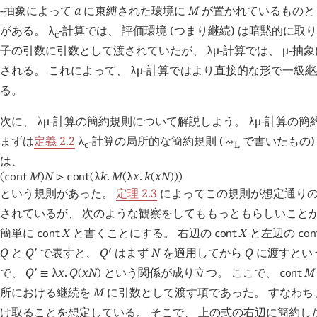
-抽象によって
a
に束縛された環境に
M
が置かれているものと
がある。
λ
-計算では、 評価環境 (つまり継続) は暗黙的に取
c
子の引数に引数として渡されていたが、
λμ
-計算では、
μ
-抽
される。 これによって、
λμ
-計算ではより直接的な形で一級
る。
次に、
λμ
-計算の簡約規則について解説しよう。
λμ
-計算の簡
まずは
定義 2.2
λ
-計算の局所的な簡約規則 (
で書いたもの)
⇝
c
L
は、
M
N
λ
k
.
M
λ
x
.
k
x
N
cont
cont
(
)
⊳
(
(
(
)
)
)
という規則があった。
定理 2.3
によってこの規則が想定通り
されているが、 次のような観察をしてももっともらしいことが
簡単に
X
と書くことにする。 右辺の
X
と左辺の
cont
cont
con
Q
と
Q
で表すと、
Q
はまず
N
を適用してから
Q
に渡すとい
󰎘
󰎘
で、
Q
λ
x
.
Q
x
N
という関係が成り立つ。 ここで、
M
cont
󰎘
≡
(
)
所における継続を
M
に引数として渡す項であった。 すなわち
け取ることを想定している。 そこで、 上の式の右辺に簡約し