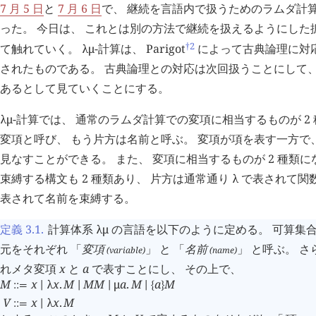
7 月 5 日
と
7 月 6 日
で、 継続を言語内で扱うためのラムダ計
った。 今日は、 これとは別の方法で継続を扱えるようにした
†2
て触れていく。
λμ
-計算は、 Parigot
によって古典論理に対
されたものである。 古典論理との対応は次回扱うことにして、
あるとして見ていくことにする。
λμ
-計算では、 通常のラムダ計算での変項に相当するものが 2
変項と呼び、 もう片方は名前と呼ぶ。 変項が項を表す一方で
見なすことができる。 また、 変項に相当するものが 2 種類
束縛する構文も 2 種類あり、 片方は通常通り
λ
で表されて関
表されて名前を束縛する。
定義 3.1
.
計算体系
λμ
の言語を以下のように定める。 可算集
元をそれぞれ 「
変項
」 と 「
名前
」 と呼ぶ。 
(variable)
(name)
れメタ変項
x
と
a
で表すことにし、 その上で、
M
x
λ
x
.
M
M
M
μ
a
.
M
a
M
::=
∣
∣
∣
∣
{
}
V
x
λ
x
.
M
::=
∣