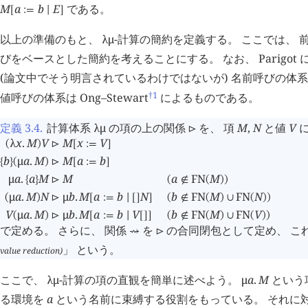
M
a
b
E
である。
[
:=
∣
]
以上の準備のもと、
λμ
-計算の簡約を定義する。 ここでは、 
びをベースとした簡約を考えることにする。 なお、 Parigot
(論文中でそう明言されているわけではないが) 名前呼びの体
†1
値呼びの体系は Ong–Stewart
によるものである。
定義 3.4
.
計算体系
λμ
の項の上の関係
を、 項
M
,
N
と値
V
⊳
λ
x
.
M
V
M
x
V
(
)
⊳
[
:=
]
b
μ
a
.
M
M
a
b
{
}
(
)
⊳
[
:=
]
μ
a
.
a
M
M
a
FN
M
{
}
⊳
(
∉
(
)
)
μ
a
.
M
N
μ
b
.
M
a
b
N
b
FN
M
FN
N
(
)
⊳
[
:=
∣
[
]
]
(
∉
(
)
∪
(
)
)
V
μ
a
.
M
μ
b
.
M
a
b
V
b
FN
M
FN
V
(
)
⊳
[
:=
∣
[
]
]
(
∉
(
)
∪
(
)
)
で定める。 さらに、 関係
を
の合同閉包として定め、 これ
⇝
⊳
」 という。
value reduction)
ここで、
λμ
-計算の項の直観を簡単に述べよう。
μ
a
.
M
という
る環境を
a
という名前に束縛する役割をもっている。 それに