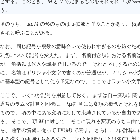
とする。 このとき、
M
と
V
で定まるものをそれぞれ 「
項
(ter
う。
項のうち、
μ
a
.
M
の形のものは
μ
-抽象と呼ぶことがあり、
a
{
}
き項と呼ぶことがある。
なお、 同じ記号が複数の意味合いで使われすぎるのを防ぐため
2 点について記号を変えた。 まず、 名前付き項における名
が、 角括弧は代入や環境で用いるので、 それと区別するため
に、 名前はギリシャ小文字で書くのが普通だが、 ギリシャ小
に基本型の記号として使う予定なので、 ここではラテン小文
ここで、 いくつか記号を用意しておく。 まずは自由変項に関
通常のラムダ計算と同様に、
λμ
-計算には変項の概念とそれを束
るので、 項の中にある変項に対して束縛されているか自由で
る。 そこで、 項
M
に対して、 そこに現れる変項のうち自由
を、 通常の慣習に従って
FV
M
で表す。 さらに、
λμ
-計算
(
)
する構文 (
μ
-抽象) もあるので、 これと同様のことは名前に対