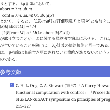
りとする。
λμ
-計算において、
abort
λ
m
.
μ
b
.
m
≡
cont
λ
m
.
μ
a
.
m
λ
x
.
μ
b
.
a
x
≡
(
{
}
)
とおく。 すると、 任意の値呼び評価環境
E
と項
M
と名前
k
に
k
E
abort
M
M
∗
{
}
[
]
⇝
k
E
cont
M
M
λ
x
.
abort
k
E
x
∗
{
}
[
]
⇝
(
{
}
[
]
)
)
が成り立つことが、
E
に関する帰納法で簡単に示せる。 これ
が付いていることを除けば、
λ
-計算の簡約規則と同一である
c
は、
μ
-抽象は名前付き項にされないと簡約が進まないという
のである。
参考文献
C.-H. L. Ong, C. A. Stewart (1997) 「A Curry-Howa
functional computation with control」 『Proceedi
SIGPLAN-SIGACT symposium on principles of pr
215–227