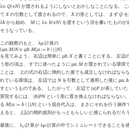
λ
x
.
Q
x
N
が渡されるようにしないとおかしなことになる。 
(
)
て
X
の引数として渡されるので、
X
の形としては、 まず
Q
を
λ
k
から始め、
M
に
λ
x
.
k
x
N
を渡すという項を書いたものが適
(
)
そうなっている。
この観察のもと、
λμ
-計算の
μ
a
.
M
N
μ
b
.
M
a
b
N
(
)
⊳
[
:=
∣
[
]
]
を見てみよう。 右辺は簡単に
μ
b
.
X
と書くことにする。 左辺
う形の項は、 すでに述べたように
μ
a
.
M
が置かれている環境
ことは、 上の式の右辺に簡約した後でも成立しなければならな
れている環境は、 左辺では
N
を引数として適用した後に
μ
a
.
すというものである。 したがって、 左辺で
a
P
が表していた
{
}
実現するには、
b
P
N
という形に置き換えなければならない。
{
}
る
M
a
b
N
という混合代入は、 まさにそれを行う操作
[
:=
∣
[
]
]
えると、 上記の簡約規則がもっともらしいと感じられるだろ
最後に、
λ
-計算が
λμ
-計算の中でシミュレートできることを述
c