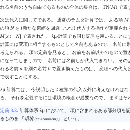
れる名前のうち自由であるものの全体の集合は、
FN
M
で表
(
)
次は代入に関してである。 通常のラムダ計算では、 ある項
M
の項
N
を (新たな束縛を回避しつつ) 代入する操作が定義され
M
x
N
で表された。
λμ
-計算でも同じ記号を用いることに
[
:=
]
計算には変項に相当するものとして名前もあるので、 名前に
考えられる。 項の定義を見ると、 名前を名前以外のもので置
になってしまうので、 名前には名前しか代入できない。 その
れる名前
a
を別の名前
b
で置き換えたものは、 変項への代入
で表すことにする。
λμ
-計算では、 今説明した 2 種類の代入以外に考えなければな
る。 それを定義するには環境の概念が必要なので、 まずはそ
定義 3.2
.
計算体系
λμ
において、 項に含まれるある部分項を
るものを 「
環境
」 という。
(environment)